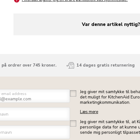
Var denne artikel nyttig
yes
no
 på ordrer over 745 kroner.
14 dages gratis returnering
Jeg giver mit samtykke til beh
r email address
det muligt for KitchenAid Euro
marketingkommunikation.
Læs mere
navn
Jeg giver mit samtykke til, at
personlige data for at kunne u
ernavn
sende mig personligt tilpasse