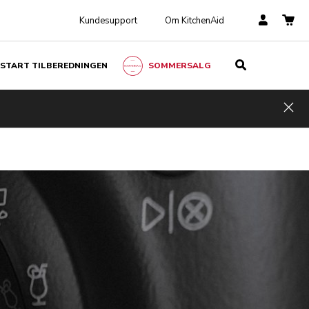
Kundesupport
Om KitchenAid
START TILBEREDNINGEN
SOMMERSALG
Hid