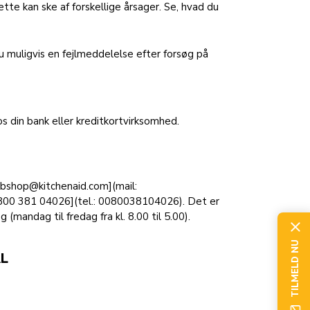
tte kan ske af forskellige årsager. Se, hvad du
 muligvis en fejlmeddelelse efter forsøg på
s din bank eller kreditkortvirksomhed.
ebshop@kitchenaid.com](mail:
0800 381 04026](tel.: 0080038104026). Det er
 (mandag til fredag fra kl. 8.00 til 5.00).
TILMELD NU
L