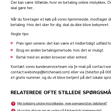
Der kan være tilfælde, hvor en betaling online mislykkes. De
skal gøre her...
Når du foretager et køb på vores hjemmeside, modtager du
betaling. Hvis det sker for dig, skal du ikke blive bekymret.
Nogle tips:
Prøv igen senere; det kan være et midlertidigt udfald ho
Brug en anden betalingsmetode, hvis det er muligt.
Betal med en anden browser eller enhed.
Kontakt vores kundeserviceteam via [e-mail på contact.w
contact.webshop@kitchenaid.com) eller via [telefon på 0
et gratis nummer, og du vil blive betjent på det lokale sprog
RELATEREDE OFTE STILLEDE SPØRGSMÅ
Min betaling online mislykkedes, men pengene blev debiteret?
Hvordan afgiver jeg en ordre på KitchenAids hjemmeside?