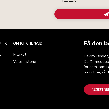
Læs mere
Få den b
UTIK
OM KITCHENAID
er
Mærket
Hav ro i sindet
Vores historie
Du får meddele
for dem, samt e
produkter, så 
REGISTRE