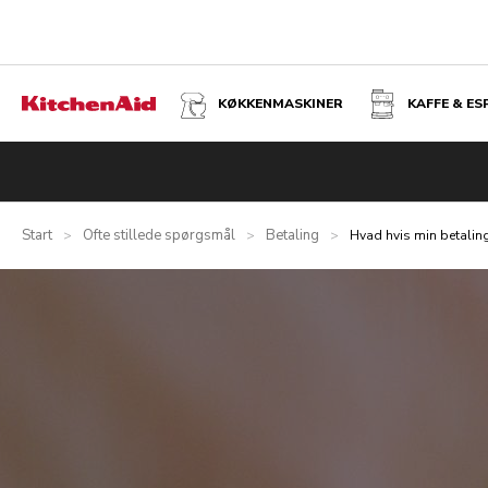
KØKKENMASKINER
KAFFE & E
Start
Ofte stillede spørgsmål
Betaling
>
>
>
Hvad hvis min betaling