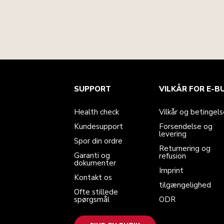
Health check
Vilkår og betingelser
Mærket
Find en butik
SUPPORT
VILKÅR FOR E-B
Kundesupport
Forsendelse og levering
Vores historie
Spor din ordre
Returnering og refusion
Garanti og dokumenter
Imprint
Health check
Vilkår og betingels
Kontakt os
tilgængelighed
Ofte stillede spørgsmål
ODR
Kundesupport
Forsendelse og
levering
Spor din ordre
Returnering og
Garanti og
refusion
dokumenter
Imprint
Kontakt os
tilgængelighed
Ofte stillede
spørgsmål
ODR