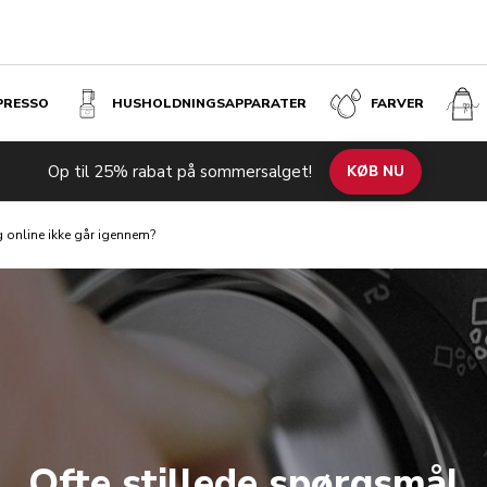
SPRESSO
HUSHOLDNINGS­APPARATER
FARVER
Op til 25% rabat på sommersalget!
KØB NU
 online ikke går igennem?
Ofte stillede spørgsmål