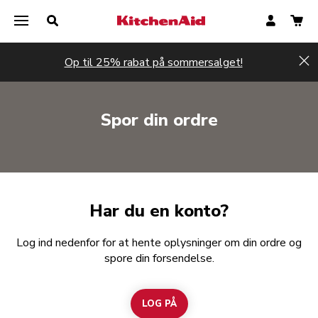
Op til 25% rabat på sommersalget!
Hi
Spor din ordre
Har du en konto?
Log ind nedenfor for at hente oplysninger om din ordre og
spore din forsendelse.
LOG PÅ