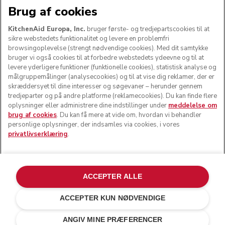
Brug af cookies
KitchenAid Europa, Inc.
bruger første- og tredjepartscookies til at
sikre webstedets funktionalitet og levere en problemfri
FØLG OS
browsingoplevelse (strengt nødvendige cookies). Med dit samtykke
bruger vi også cookies til at forbedre webstedets ydeevne og til at
levere yderligere funktioner (funktionelle cookies), statistisk analyse og
målgruppemålinger (analysecookies) og til at vise dig reklamer, der er
skræddersyet til dine interesser og søgevaner – herunder gennem
tredjeparter og på andre platforme (reklamecookies). Du kan finde flere
oplysninger eller administrere dine indstillinger under
meddelelse om
brug af cookies
. Du kan få mere at vide om, hvordan vi behandler
personlige oplysninger, der indsamles via cookies, i vores
privatlivserklæring
.
© KitchenAid 2026 - Alle rettigheder forbeholdes.
KitchenAid og køkkenmaskinens design er varemærker i
ACCEPTER ALLE
USA og andre lande.
ACCEPTER KUN NØDVENDIGE
Administrer mine cookies
Privatlivserklæring
Cookiepolitik
Andre lande
Onlinetvistbilæggelse
ANGIV MINE PRÆFERENCER