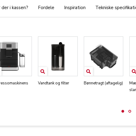
 der i kassen?
Fordele
Inspiration
Tekniske specifikat
ressomaskinens
Vandtank og filter
Bønnetragt (aftagelig)
Mæl
sla