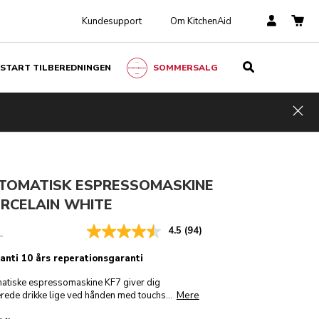
Kundesupport
Om KitchenAid
START TILBEREDNINGEN
SOMMERSALG
Porcelain white
TILFØJ TIL KURV
kr 13.490,00
kr 11.466,50
Ink.
Hid
moms
Besparelser
kr 2.023,50
TOMATISK ESPRESSOMASKINE
ORCELAIN WHITE
4.5
(94)
L
ranti 10 års reperationsgaranti
atiske espressomaskine KF7 giver dig
Mere
ede drikke lige ved hånden med touchs
...