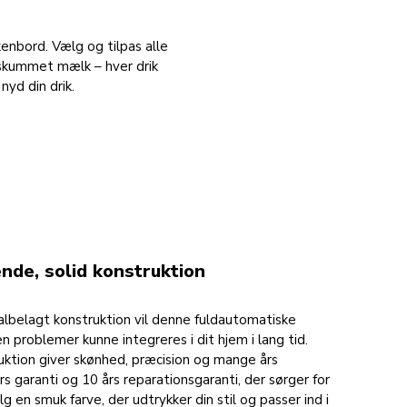
nbord. Vælg og tilpas alle
 skummet mælk – hver drik
nyd din drik.
ende, solid konstruktion
lbelagt konstruktion vil denne fuldautomatiske
 problemer kunne integreres i dit hjem i lang tid.
ktion giver skønhed, præcision og mange års
s garanti og 10 års reparationsgaranti, der sørger for
lg en smuk farve, der udtrykker din stil og passer ind i