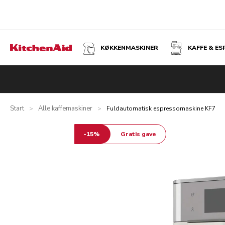
KØKKENMASKINER
KAFFE & E
FULDAUTOMATISK ESPRESSOMASKINE KF7 - PORCELAIN
Oversigt
Hvad er der i kassen?
Fordele
Inspiration
Tek
Start
Alle kaffemaskiner
>
>
Fuldautomatisk espressomaskine KF7
-15%
Gratis gave