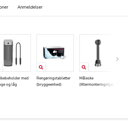
ioner
Anmeldelser
kebeholder med
Rengøringstabletter
Måleske
Str
nge og låg
(bryggeenhed)
(filtermonteringshjælp)
va
hå