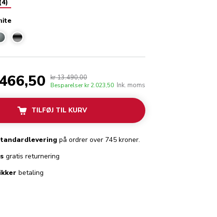
(
4
)
hite
ain white
.466,50
kr 13.490,00
Ink. moms
Besparelser
kr 2.023,50
TILFØJ TIL KURV
standardlevering
på ordrer over 745 kroner.
es
gratis returnering
ikker
betaling