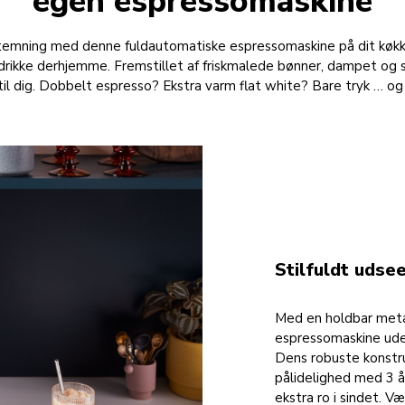
egen espressomaskine
temning med denne fuldautomatiske espressomaskine på dit køkke
drikke derhjemme. Fremstillet af friskmalede bønner, dampet og
til dig. Dobbelt espresso? Ekstra varm flat white? Bare tryk … og 
Stilfuldt udse
Med en holdbar meta
espressomaskine uden
Dens robuste konstru
pålidelighed med 3 år
ekstra ro i sindet. Væ