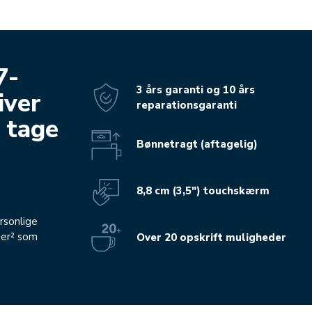
7-
3 års garanti og 10 års
iver
reparationsgaranti
 tage
Bønnetragt (aftagelig)
8,8 cm (3,5") touchskærm
rsonlige
ger² som
Over 20 opskrift muligheder