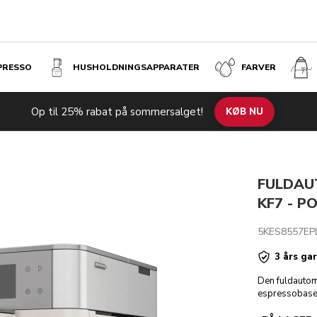
SPRESSO
HUSHOLDNINGS­APPARATER
FARVER
 WHITE
Op til 25% rabat på sommersalget!
niske specifikationer
Anmeldelser
KØB NU
FULDAU
KF7 - P
5KES8557EP
3 års ga
Den fuldautom
espressobaser