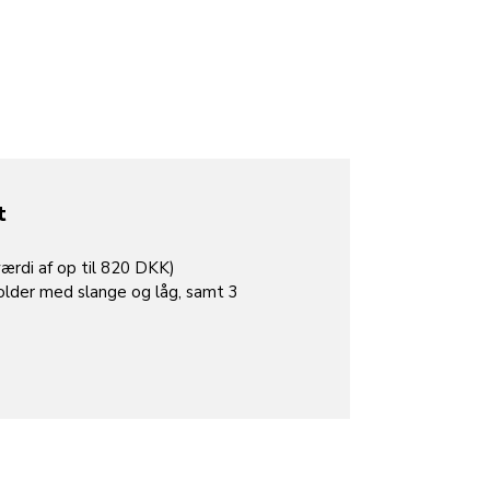
t
ærdi af op til 820 DKK)
older med slange og låg, samt 3