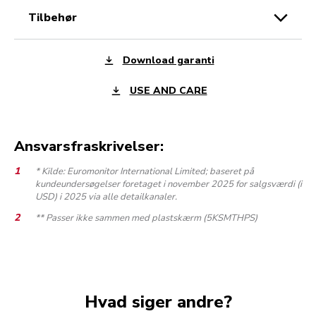
tilbehør
Download garanti
USE AND CARE
Ansvarsfraskrivelser:
* Kilde: Euromonitor International Limited; baseret på
kundeundersøgelser foretaget i november 2025 for salgsværdi (i
USD) i 2025 via alle detailkanaler.
** Passer ikke sammen med plastskærm (5KSMTHPS)
Hvad siger andre?