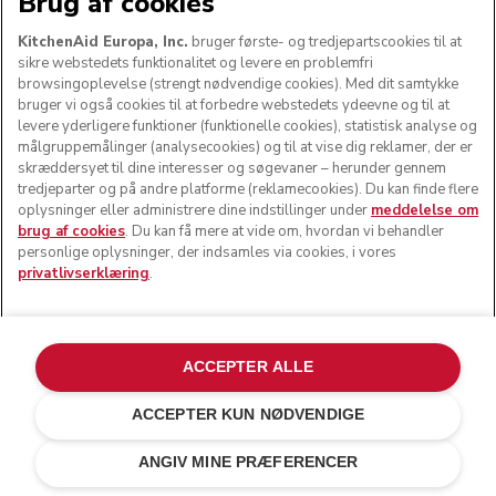
Brug af cookies
KitchenAid Europa, Inc.
bruger første- og tredjepartscookies til at
sikre webstedets funktionalitet og levere en problemfri
browsingoplevelse (strengt nødvendige cookies). Med dit samtykke
bruger vi også cookies til at forbedre webstedets ydeevne og til at
levere yderligere funktioner (funktionelle cookies), statistisk analyse og
målgruppemålinger (analysecookies) og til at vise dig reklamer, der er
skræddersyet til dine interesser og søgevaner – herunder gennem
tredjeparter og på andre platforme (reklamecookies). Du kan finde flere
oplysninger eller administrere dine indstillinger under
meddelelse om
brug af cookies
. Du kan få mere at vide om, hvordan vi behandler
personlige oplysninger, der indsamles via cookies, i vores
privatlivserklæring
.
ACCEPTER ALLE
ACCEPTER KUN NØDVENDIGE
kr 6.699,00
TILFØJ TIL KURV
Gratis standardlevering på ordrer over 745 kroner.
ANGIV MINE PRÆFERENCER