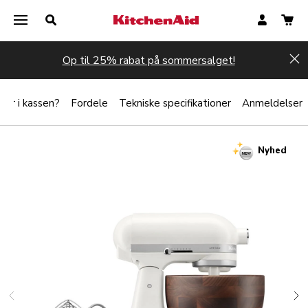
Op til 25% rabat på sommersalget!
Hi
der i kassen?
Fordele
Tekniske specifikationer
Anmeldelser
Nyhed