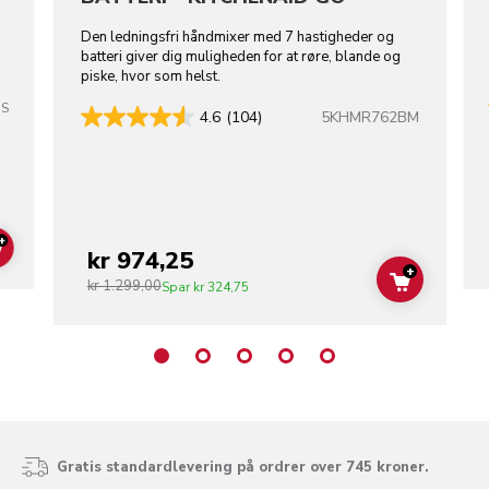
Den ledningsfri håndmixer med 7 hastigheder og
batteri giver dig muligheden for at røre, blande og
piske, hvor som helst.
SS
5KHMR762BM
4.6
(104)
+
kr 974,25
ADD TO CART
+
kr 1.299,00
ADD TO C
Spar
kr 324,75
Gratis standardlevering på ordrer over 745 kroner.