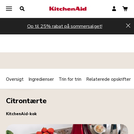
Op til 25% rabat på sommersalget!
Hi
Oversigt
Ingredienser
Trin for trin
Relaterede opskrifter
Print
DESSERTER
Share
Citrontærte
KitchenAid-kok