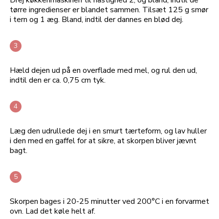
tørre ingredienser er blandet sammen. Tilsæt 125 g smør
i tern og 1 æg. Bland, indtil der dannes en blød dej.
Hæld dejen ud på en overflade med mel, og rul den ud,
indtil den er ca. 0,75 cm tyk.
Læg den udrullede dej i en smurt tærteform, og lav huller
i den med en gaffel for at sikre, at skorpen bliver jævnt
bagt.
Skorpen bages i 20-25 minutter ved 200°C i en forvarmet
ovn. Lad det køle helt af.