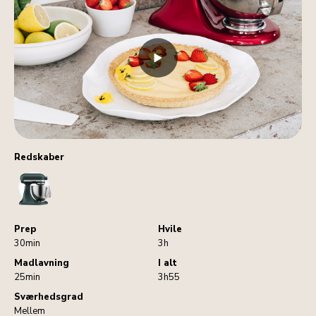
Redskaber
StandMixer
Prep
Hvile
30min
3h
Madlavning
I alt
25min
3h55
Sværhedsgrad
Mellem