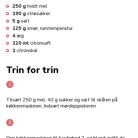
250
g
hvidt mel
190
g
strøsukker
5
g
salt
125
g
smør, rumtemperatur
4
æg
120
ml
citronsaft
1
citronskal
Trin for trin
Tilsæt 250 g mel, 40 g sukker og salt til skålen på
køkkenmaskinen. Indsæt mørdejspiskeren.
Drej køkkenmaskinen til hastighed 2, og bland, indtil de