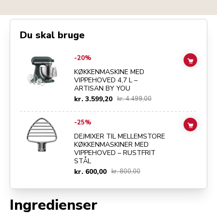
Du skal bruge
Go to
KØKKENMASKINE MED VIPPEHOVED 4,7 L – ARTISAN BY YOU
-20%
ADD TO
KØKKENMASKINE MED
VIPPEHOVED 4,7 L –
ARTISAN BY YOU
kr. 3.599,20
kr. 4.499,00
Go to
DEJMIXER TIL MELLEMSTORE KØKKENMASKINER MED VIPPE
-25%
ADD TO
DEJMIXER TIL MELLEMSTORE
KØKKENMASKINER MED
VIPPEHOVED – RUSTFRIT
STÅL
kr. 600,00
kr. 800,00
Ingredienser