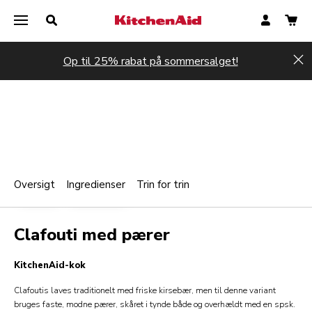
Op til 25% rabat på sommersalget!
Hi
Oversigt
Ingredienser
Trin for trin
Print
BAGERI
DESSERTER
Share
Clafouti med pærer
KitchenAid-kok
Clafoutis laves traditionelt med friske kirsebær, men til denne variant
bruges faste, modne pærer, skåret i tynde både og overhældt med en spsk.