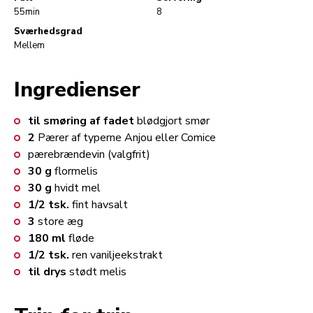
55min
8
Sværhedsgrad
Mellem
Ingredienser
til smøring af fadet
blødgjort smør
2
Pærer af typerne Anjou eller Comice
pærebrændevin (valgfrit)
30
g
flormelis
30
g
hvidt mel
1/2
tsk.
fint havsalt
3
store æg
180
ml
fløde
1/2
tsk.
ren vaniljeekstrakt
til drys
stødt melis