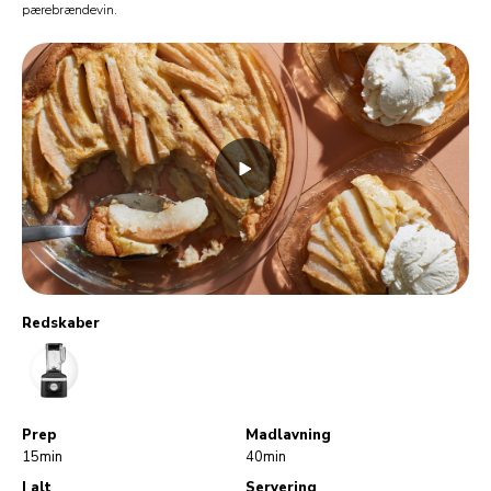
pærebrændevin.
Redskaber
Blender
Prep
Madlavning
15min
40min
I alt
Servering