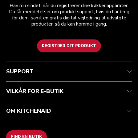
Hav ro i sindet, når du registrerer dine køkkenapparater.
Du får meddelelser om produktsupport, hvis du har brug
for dem, samt en gratis digital vejledning til udvalgte
produkter, så du kan komme i gang.
REGISTRER DIT PRODUKT
Health check
Vilkår og betingelser
Mærket
Find en butik
Kundesupport
Forsendelse og levering
Vores historie
SUPPORT
Spor din ordre
Returnering og refusion
Garanti og dokumenter
Imprint
Kontakt os
tilgængelighed
Ofte stillede spørgsmål
ODR
VILKÅR FOR E-BUTIK
OM KITCHENAID
FIND EN BUTIK