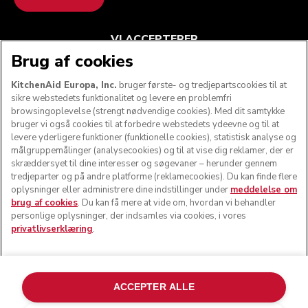
VI ACCEPTERER
Brug af cookies
KitchenAid Europa, Inc.
bruger første- og tredjepartscookies til at
sikre webstedets funktionalitet og levere en problemfri
FØLG OS
browsingoplevelse (strengt nødvendige cookies). Med dit samtykke
bruger vi også cookies til at forbedre webstedets ydeevne og til at
levere yderligere funktioner (funktionelle cookies), statistisk analyse og
målgruppemålinger (analysecookies) og til at vise dig reklamer, der er
skræddersyet til dine interesser og søgevaner – herunder gennem
tredjeparter og på andre platforme (reklamecookies). Du kan finde flere
oplysninger eller administrere dine indstillinger under
meddelelse om
brug af cookies
. Du kan få mere at vide om, hvordan vi behandler
personlige oplysninger, der indsamles via cookies, i vores
privatlivserklæring
.
© KitchenAid 2026 - Alle rettigheder forbeholdes.
KitchenAid og køkkenmaskinens design er varemærker i
ACCEPTER ALLE
USA og andre lande.