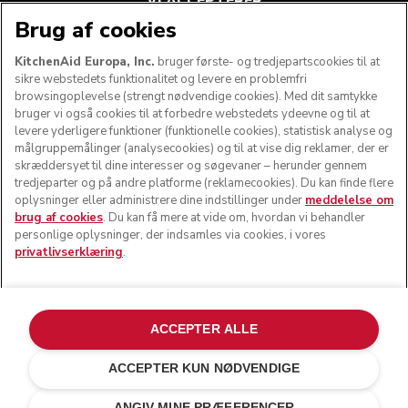
VI ACCEPTERER
Brug af cookies
KitchenAid Europa, Inc.
bruger første- og tredjepartscookies til at
sikre webstedets funktionalitet og levere en problemfri
FØLG OS
browsingoplevelse (strengt nødvendige cookies). Med dit samtykke
bruger vi også cookies til at forbedre webstedets ydeevne og til at
levere yderligere funktioner (funktionelle cookies), statistisk analyse og
målgruppemålinger (analysecookies) og til at vise dig reklamer, der er
skræddersyet til dine interesser og søgevaner – herunder gennem
tredjeparter og på andre platforme (reklamecookies). Du kan finde flere
oplysninger eller administrere dine indstillinger under
meddelelse om
brug af cookies
. Du kan få mere at vide om, hvordan vi behandler
personlige oplysninger, der indsamles via cookies, i vores
privatlivserklæring
.
© KitchenAid 2026 - Alle rettigheder forbeholdes.
KitchenAid og køkkenmaskinens design er varemærker i
ACCEPTER ALLE
USA og andre lande.
ACCEPTER KUN NØDVENDIGE
Administrer mine cookies
Privatlivserklæring
Cookiepolitik
Andre lande
Onlinetvistbilæggelse
ANGIV MINE PRÆFERENCER