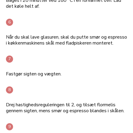
Bages i 20 minutter ved 180 °C i en forvarmet ovn. Lad
det køle helt af.
Når du skal lave glasuren, skal du putte smør og espresso
i køkkenmaskinens skål med fladpiskeren monteret.
Fastgør sigten og vægten.
Drej hastighedsreguleringen til 2, og tilsæt flormelis
gennem sigten, mens smør og espresso blandes i skålen.