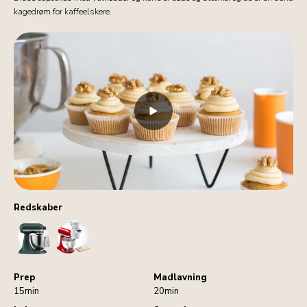
kagedrøm for kaffeelskere.
Redskaber
StandMixer
Sifter
Prep
Madlavning
15min
20min