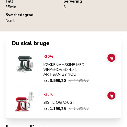
I alt
Servering
35min
6
Sværhedsgrad
Nemt
Du skal bruge
Go to
KØKKENMASKINE MED VIPPEHOVED 4,7 L – ARTISAN BY YOU
-20%
ADD TO
KØKKENMASKINE MED
VIPPEHOVED 4,7 L –
ARTISAN BY YOU
kr. 3.599,20
kr. 4.499,00
Go to
SIGTE OG VÆGT
details page
-25%
ADD TO
SIGTE OG VÆGT
kr. 1.199,25
kr. 1.599,00