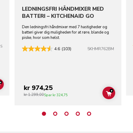
LEDNINGSFRI HÅNDMIXER MED
BATTERI – KITCHENAID GO
Den ledningsfri håndmixer med 7 hastigheder og
batteri giver dig muligheden for at røre, blande og
piske, hvor som helst.
SS
5KHMR762BM
4.6
(103)
+
kr 974,25
ADD TO CART
+
kr 1.299,00
ADD TO C
Spar
kr 324,75