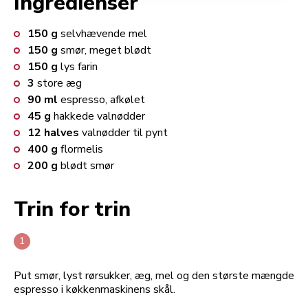
Ingredienser
150
g
selvhævende mel
150
g
smør, meget blødt
150
g
lys farin
3
store æg
90
ml
espresso, afkølet
45
g
hakkede valnødder
12
halves
valnødder til pynt
400
g
flormelis
200
g
blødt smør
Trin for trin
Put smør, lyst rørsukker, æg, mel og den største mængde
espresso i køkkenmaskinens skål.