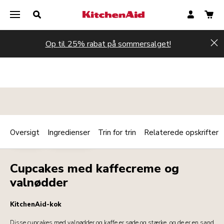
Op til 25% rabat på sommersalget!
Hi
Oversigt
Ingredienser
Trin for trin
Relaterede opskrifter
Print
BAGERI
DESSERTER
Share
Cupcakes med kaffecreme og
valnødder
KitchenAid-kok
Disse cupcakes med valnødder og kaffe er søde og stærke, og de er en sand