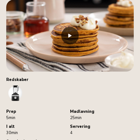
Redskaber
Blender
Prep
Madlavning
5min
25min
I alt
Servering
30min
4