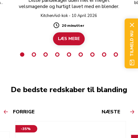
Disse pandekager uden mel er meget
n
b
velsmagende og hurtigt lavet med en blender.
KitchenAid-kok - 10 April 2026
20 minutter
Duration
TILMELD NU
LÆS MERE
De bedste redskaber til blanding
FORRIGE
NÆSTE
-35%