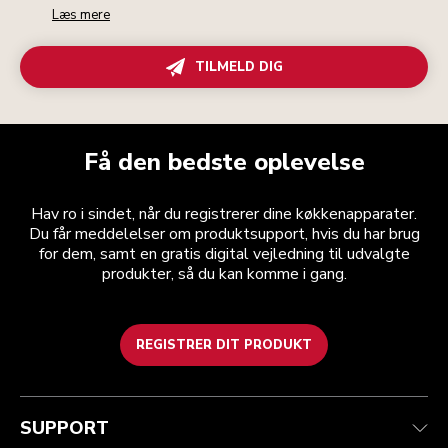
Læs mere
TILMELD DIG
Få den bedste oplevelse
Hav ro i sindet, når du registrerer dine køkkenapparater.
Du får meddelelser om produktsupport, hvis du har brug
for dem, samt en gratis digital vejledning til udvalgte
produkter, så du kan komme i gang.
REGISTRER DIT PRODUKT
Health check
Vilkår og betingelser
Mærket
Find en butik
Kundesupport
Forsendelse og levering
Vores historie
SUPPORT
Spor din ordre
Returnering og refusion
Garanti og dokumenter
Imprint