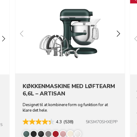
KØKKENMASKINE MED LØFTEARM
6,6L – ARTISAN
Designet til at kombinere form og funktion for at
klare det hele.
5KSM70SHXEPP
4.3
(538)
SS