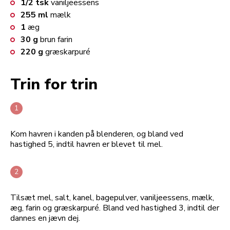
1/2
tsk
vaniljeessens
255
ml
mælk
1
æg
30
g
brun farin
220
g
græskarpuré
Trin for trin
Kom havren i kanden på blenderen, og bland ved
hastighed 5, indtil havren er blevet til mel.
Tilsæt mel, salt, kanel, bagepulver, vaniljeessens, mælk,
æg, farin og græskarpuré. Bland ved hastighed 3, indtil der
dannes en jævn dej.