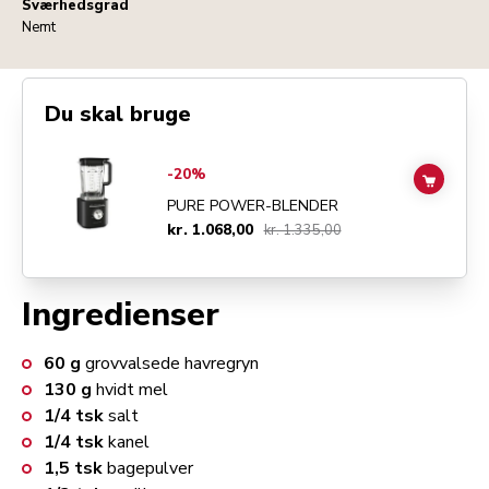
Sværhedsgrad
Nemt
Du skal bruge
Go to
Pure Power-blender
details page
-20%
ADD TO
PURE POWER-BLENDER
kr. 1.068,00
kr. 1.335,00
Ingredienser
60
g
grovvalsede havregryn
130
g
hvidt mel
1/4
tsk
salt
1/4
tsk
kanel
1,5
tsk
bagepulver