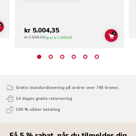
+
kr 5.004,35
ADD TO CART
+
kr 7.699,00
ADD TO C
Spar
kr 2.694,65
Gratis standardlevering på ordrer over 745 kroner.
14 dages gratis returnering
100 % sikker betaling
Få 5 % rabat, når du tilmelder dig