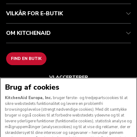
Kontakt os
tilgængelighed
Ofte stillede spørgsmål
ODR
VILKÅR FOR E-BUTIK
OM KITCHENAID
FIND EN BUTIK
VI ACCEPTERER
Brug af cookies
KitchenAid Europa, Inc.
bruger første- og tredjepartscookies til at
sikre webstedets funktionalitet og levere en problemfri
FØLG OS
browsingoplevelse (strengt nødvendige cookies). Med dit samtykke
bruger vi også cookies til at forbedre webstedets ydeevne og til at
levere yderligere funktioner (funktionelle cookies), statistisk analyse og
målgruppemålinger (analysecookies) og til at vise dig reklamer, der er
skræddersyet til dine interesser og søgevaner – herunder gennem