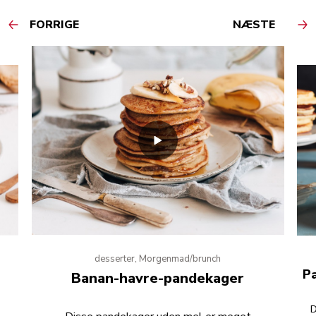
FORRIGE
NÆSTE
desserter, Morgenmad/brunch
P
Banan-havre-pandekager
D