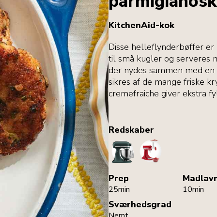
parmigianos
KitchenAid-kok
Disse helleflynderbøffer e
til små kugler og serveres 
der nydes sammen med en gr
sikres af de mange friske k
cremefraiche giver ekstra fy
Redskaber
StandMixer
MeatGrinder
Prep
Madlav
25min
10min
Sværhedsgrad
Nemt