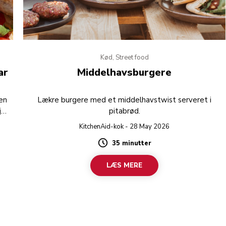
Kød, Street food
ar
Middelhavsburgere
gen
Lækre burgere med et middelhavstwist serveret i
jer
pitabrød.
KitchenAid-kok - 28 May 2026
35 minutter
ere
Duration
LÆS MERE