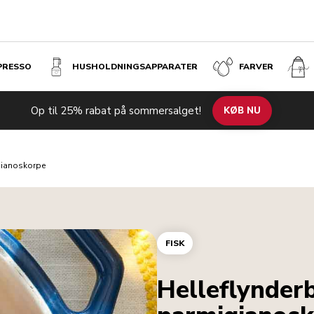
SPRESSO
HUSHOLDNINGS­APPARATER
FARVER
Op til 25% rabat på sommersalget!
KØB NU
gianoskorpe
FISK
Helleflynder