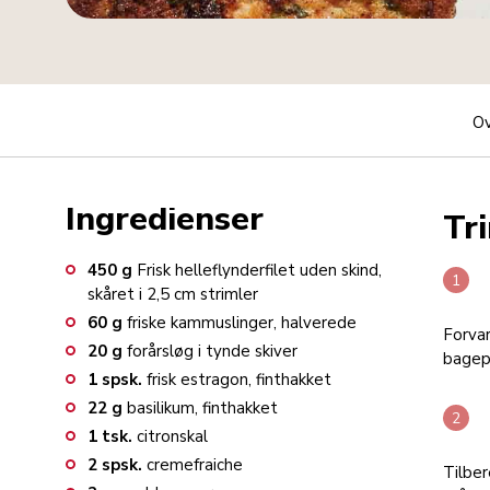
Ov
Ingredienser
Tri
450
g
Frisk helleflynderfilet uden skind,
skåret i 2,5 cm strimler
60
g
friske kammuslinger, halverede
Forvar
20
g
forårsløg i tynde skiver
bagepl
1
spsk.
frisk estragon, finthakket
22
g
basilikum, finthakket
1
tsk.
citronskal
2
spsk.
cremefraiche
Tilbe