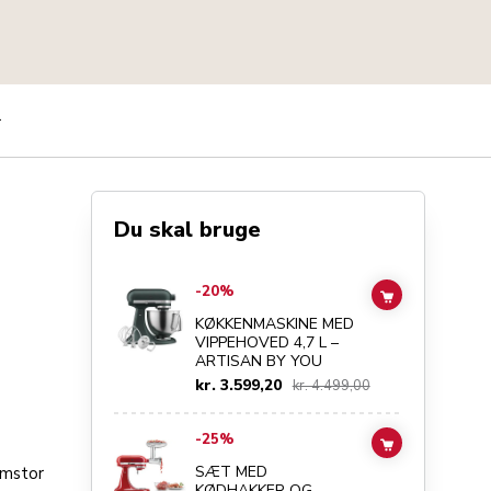
r
Du skal bruge
Go to
KØKKENMASKINE MED VIPPEHOVED 4,7 L – ARTIS
-20%
ADD TO CAR
KØKKENMASKINE MED
VIPPEHOVED 4,7 L –
ARTISAN BY YOU
kr. 3.599,20
kr. 4.499,00
Go to
SÆT MED KØDHAKKER OG PØLSETRAGT
details 
-25%
ADD TO CAR
SÆT MED
emstor
KØDHAKKER OG