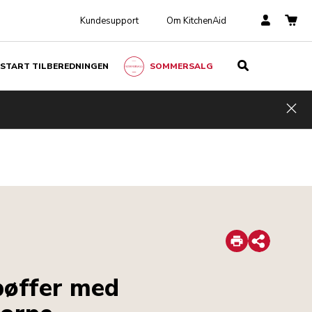
Kundesupport
Om KitchenAid
START TILBEREDNINGEN
SOMMERSALG
Hid
Print
Share
bøffer med