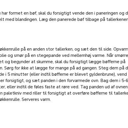
 har formet en bøf, skal du forsigtigt vende den i paneringen og
elt med blandingen. Læg den panerede bøf tilbage på tallerkenen
kkenrulle på en anden stor tallerken, og sæt den til side. Opvar
nolie og smør på en stegepande ved mellemhøj varme. Når smørre
et og begynder at skumme, skal du forsigtigt lægge bøfferne på
n. Sørg for ikke at lægge for mange på ad gangen. Steg dem på 
de i 5 minutter (eller indtil bøfferne er blevet gyldenbrune), ven
er forsigtigt, og sæt panden i den forvarmede ovn. Bag dem i 5-
er, eller indtil de føles faste at røre ved. Tag panden ud af ovnen
n paletkniv med riller til forsigtigt at overføre bøfferne til taller
kkenrulle. Serveres varm.