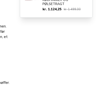
PØLSETRAGT
kr. 1.124,25
kr. 1.499,00
nen.
før
n, et
øffer.