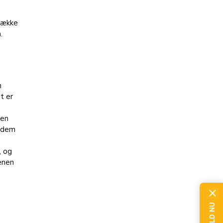
 dække
.
m
t er
den
d dem
6
, og
kenen