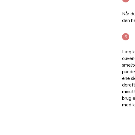
Når du
den h
Læg kø
olive
smelt
pande
ene si
dereft
minutt
brug e
med kø