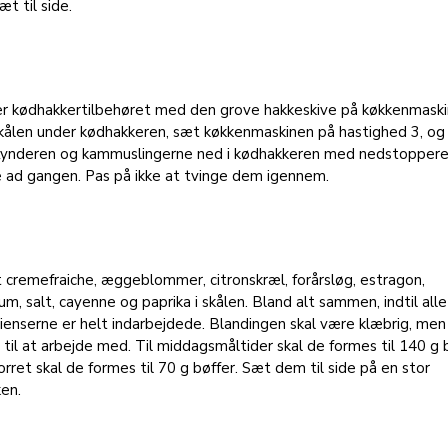
æt til side.
r kødhakkertilbehøret med den grove hakkeskive på køkkenmaski
kålen under kødhakkeren, sæt køkkenmaskinen på hastighed 3, og 
flynderen og kammuslingerne ned i kødhakkeren med nedstoppere
 ad gangen. Pas på ikke at tvinge dem igennem.
 cremefraiche, æggeblommer, citronskræl, forårsløg, estragon,
kum, salt, cayenne og paprika i skålen. Bland alt sammen, indtil alle
ienserne er helt indarbejdede. Blandingen skal være klæbrig, men
 til at arbejde med. Til middagsmåltider skal de formes til 140 g b
rret skal de formes til 70 g bøffer. Sæt dem til side på en stor
ken.