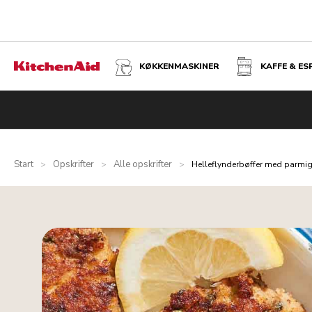
KØKKENMASKINER
KAFFE & E
Start
Opskrifter
Alle opskrifter
>
>
>
Helleflynderbøffer med parmi