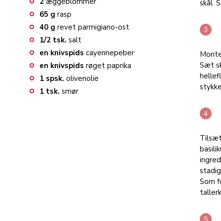
2
æggeblommer
skål. S
65
g
rasp
40
g
revet parmigiano-ost
1/2
tsk.
salt
en knivspids
cayennepeber
Monte
Sæt s
en knivspids
røget paprika
helle
1
spsk.
olivenolie
stykke
1
tsk.
smør
Tilsæt
basili
ingred
stadig
Som fo
taller