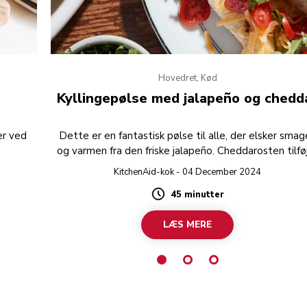
Hovedret, Kød
Kyllingepølse med jalapeño og chedd
er ved
Dette er en fantastisk pølse til alle, der elsker sma
og varmen fra den friske jalapeño. Cheddarosten tilfø
en cremet skarphed, der gør pølsen populær til
KitchenAid-kok - 04 December 2024
grillfesterne. Servér med ristede boller med
45 minutter
honningsennep, friske tomater i tern, koriander og m
Duration
cheddarost.
LÆS MERE