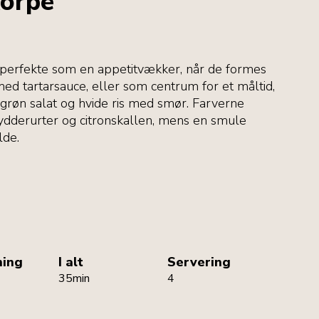
korpe
r perfekte som en appetitvækker, når de formes
med tartarsauce, eller som centrum for et måltid,
øn salat og hvide ris med smør. Farverne
rydderurter og citronskallen, mens en smule
lde.
ning
I alt
Servering
35min
4