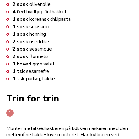
2
spsk
olivenolie
4
fed
hvidløg, finthakket
1
spsk
koreansk chilipasta
1
spsk
sojasauce
1
spsk
honning
2
spsk
riseddike
2
spsk
sesamolie
2
spsk
flormelis
1
hoved
grøn salat
1
tsk
sesamefrø
1
tsk
purløg, hakket
Trin for trin
Monter metalkødhakkeren på køkkenmaskinen med den
mellemfine hakkeskive monteret. Hak kyllingen ved