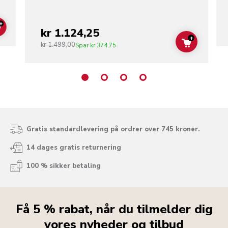
+
kr 1.124,25
ADD TO CART
+
kr 1.499,00
ADD TO C
Spar
kr 374,75
Gratis standardlevering på ordrer over 745 kroner.
14 dages gratis returnering
100 % sikker betaling
Få 5 % rabat, når du tilmelder dig
vores nyheder og tilbud