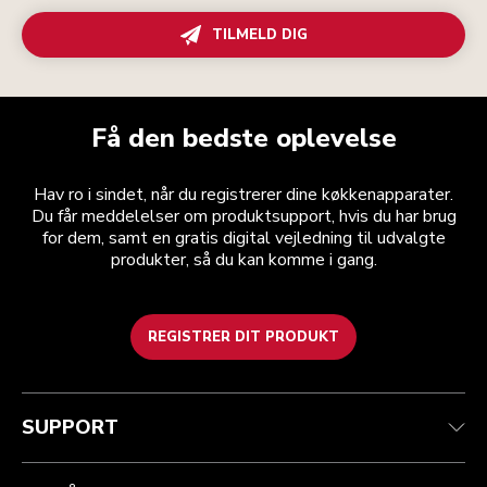
TILMELD DIG
Få den bedste oplevelse
Hav ro i sindet, når du registrerer dine køkkenapparater.
Du får meddelelser om produktsupport, hvis du har brug
for dem, samt en gratis digital vejledning til udvalgte
produkter, så du kan komme i gang.
REGISTRER DIT PRODUKT
Health check
Vilkår og betingelser
Mærket
Find en butik
Kundesupport
Forsendelse og levering
Vores historie
SUPPORT
Spor din ordre
Returnering og refusion
Garanti og dokumenter
Imprint
Kontakt os
tilgængelighed
Ofte stillede spørgsmål
ODR