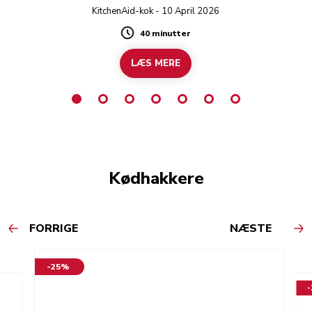
gø
KitchenAid-kok - 10 April 2026
ris
40 minutter
Duration
LÆS MERE
Kødhakkere
FORRIGE
NÆSTE
-25%