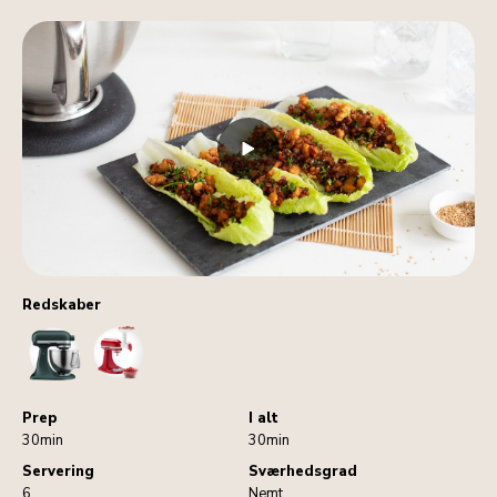
Redskaber
StandMixer
MeatGrinder
Prep
I alt
30min
30min
Servering
Sværhedsgrad
6
Nemt