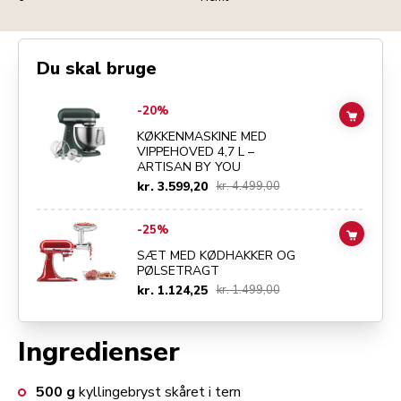
Du skal bruge
Go to
KØKKENMASKINE MED VIPPEHOVED 4,7 L – ARTISAN BY YOU
-20%
ADD TO
KØKKENMASKINE MED
VIPPEHOVED 4,7 L –
ARTISAN BY YOU
kr. 3.599,20
kr. 4.499,00
Go to
SÆT MED KØDHAKKER OG PØLSETRAGT
details page
-25%
ADD TO
SÆT MED KØDHAKKER OG
PØLSETRAGT
kr. 1.124,25
kr. 1.499,00
Ingredienser
500
g
kyllingebryst skåret i tern