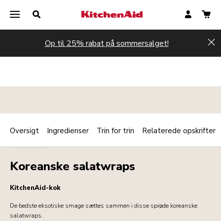
Op til 25% rabat på sommersalget!
Hi
Oversigt
Ingredienser
Trin for trin
Relaterede opskrifter
Print
FJERKRÆ
Share
Koreanske salatwraps
KitchenAid-kok
De bedste eksotiske smage sættes sammen i disse sprøde koreanske
salatwraps.