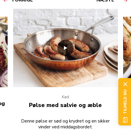
TILMELD NU
Kød
og
Pølse med salvie og æble
De
Denne pølse er sød og krydret og en sikker
vinder ved middagsbordet.
C