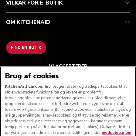
VILKÅR FOR E-BUTIK
OM KITCHENAID
FIND EN BUTIK
VI ACCEPTERER
Brug af cookies
KitchenAid Europa, Inc.
bruger første- og tredjepartscookies til at
sikre webstedets funktionalitet og levere en problemfri
FØLG OS
browsingoplevelse (strengt nødvendige cookies). Med dit samtykke
bruger vi også cookies til at forbedre webstedets ydeevne og til at
levere yderligere funktioner (funktionelle cookies), statistisk analyse og
målgruppemålinger (analysecookies) og til at vise dig reklamer, der er
skræddersyet til dine interesser og søgevaner – herunder gennem
tredjeparter og på andre platforme (reklamecookies). Du kan finde flere
oplysninger eller administrere dine indstillinger under
meddelelse om