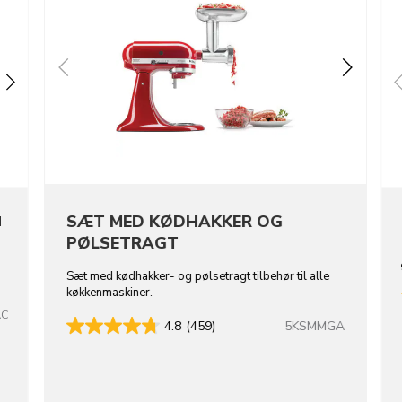
SÆT MED KØDHAKKER OG
M
PØLSETRAGT
Sæt med kødhakker- og pølsetragt tilbehør til alle
køkkenmaskiner.
AC
5KSMMGA
4.8
(459)