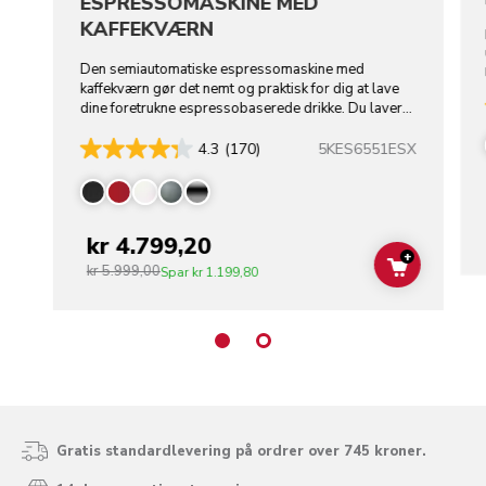
ESPRESSOMASKINE MED
KAFFEKVÆRN
Den semiautomatiske espressomaskine med
kaffekværn gør det nemt og praktisk for dig at lave
dine foretrukne espressobaserede drikke. Du laver
selv dine shots.
5KES6551ESX
4.3
(170)
kr 4.799,20
+
kr 5.999,00
ADD TO C
Spar
kr 1.199,80
Gratis standardlevering på ordrer over 745 kroner.