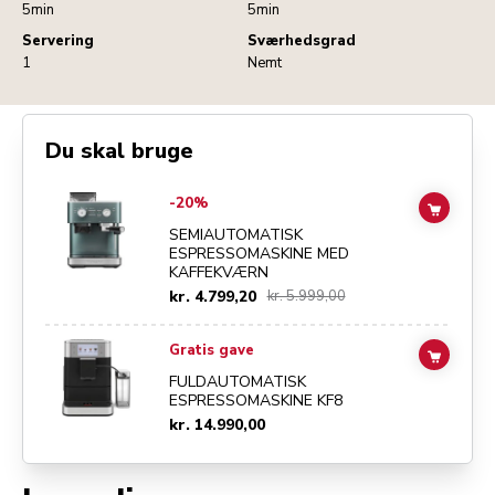
5min
5min
Servering
Sværhedsgrad
1
Nemt
Du skal bruge
Go to
Semiautomatisk espressomaskine med kaffekværn
details page
-20%
ADD TO
SEMIAUTOMATISK
ESPRESSOMASKINE MED
KAFFEKVÆRN
kr. 4.799,20
kr. 5.999,00
Go to
Fuldautomatisk espressomaskine KF8
details page
Gratis gave
ADD TO
FULDAUTOMATISK
ESPRESSOMASKINE KF8
kr. 14.990,00