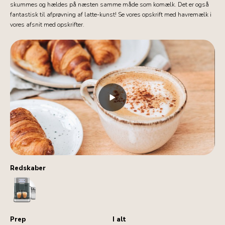
skummes og hældes på næsten samme måde som komælk. Det er også
fantastisk til afprøvning af latte-kunst! Se vores opskrift med havremælk i
vores afsnit med opskrifter.
Redskaber
CoffeeMachine
Prep
I alt