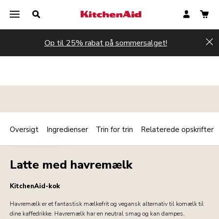
Op til 25% rabat på sommersalget!
Hi
Oversigt
Ingredienser
Trin for trin
Relaterede opskrifter
Print
DRIKKEVARER
Share
Latte med havremælk
KitchenAid-kok
Havremælk er et fantastisk mælkefrit og vegansk alternativ til komælk til
dine kaffedrikke. Havremælk har en neutral smag og kan dampes,