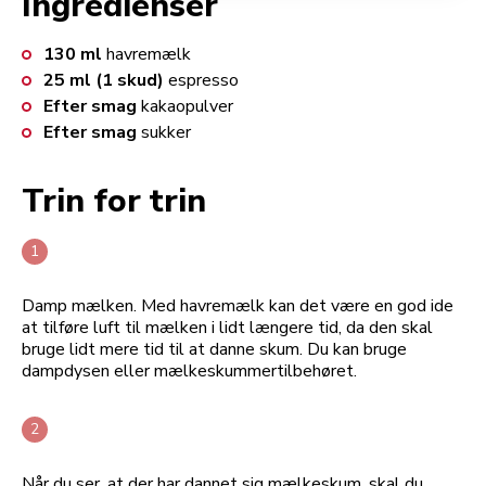
Ingredienser
130
ml
havremælk
25
ml (1 skud)
espresso
Efter smag
kakaopulver
Efter smag
sukker
Trin for trin
Damp mælken. Med havremælk kan det være en god ide
at tilføre luft til mælken i lidt længere tid, da den skal
bruge lidt mere tid til at danne skum. Du kan bruge
dampdysen eller mælkeskummertilbehøret.
Når du ser, at der har dannet sig mælkeskum, skal du