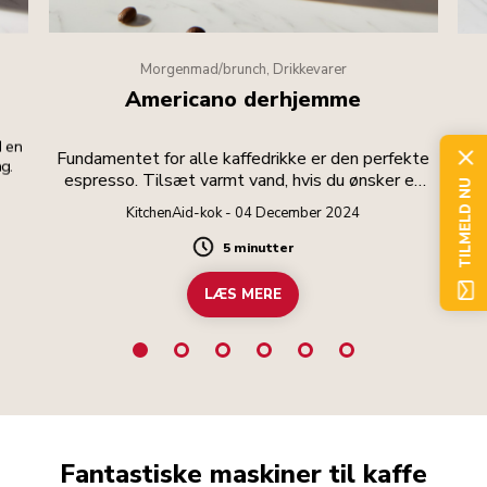
Morgenmad/brunch, Drikkevarer
Americano derhjemme
d en
Fundamentet for alle kaffedrikke er den perfekte
g.
kv
espresso. Tilsæt varmt vand, hvis du ønsker en
TILMELD NU
større drink.
KitchenAid-kok - 04 December 2024
5 minutter
Duration
LÆS MERE
Fantastiske maskiner til kaffe