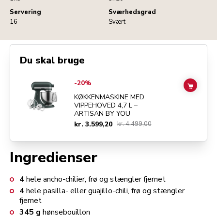
Servering
Sværhedsgrad
16
Svært
Du skal bruge
Go to
KØKKENMASKINE MED VIPPEHOVED 4,7 L – ARTISAN BY YOU
-20%
ADD TO
KØKKENMASKINE MED
VIPPEHOVED 4,7 L –
ARTISAN BY YOU
kr. 3.599,20
kr. 4.499,00
Ingredienser
4
hele ancho-chilier, frø og stængler fjernet
4
hele pasilla- eller guajillo-chili, frø og stængler
fjernet
345
g
hønsebouillon