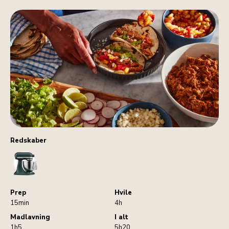
Redskaber
StandMixer
Prep
Hvile
15min
4h
Madlavning
I alt
1h5
5h20