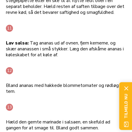
stegepipette eller en ske til at flytte fedt over i en
separat beholder. Hæld resten af saften tilbage over det
revne kød, så det bevarer saftighed og smagfuldhed.
Lav salsa:
Tag ananas ud af ovnen, fjern kernerne, og
skær ananassen i små stykker. Læg den afskårne ananas i
køleskabet for at køle af.
Bland ananas med hakkede blommetomater og rødløg i
tern.
TILMELD NU
Hæld den gemte marinade i salsaen, en skefuld ad
gangen for at smage til. Bland godt sammen.