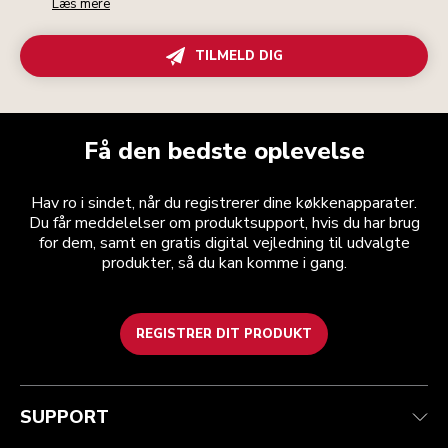
Læs mere
TILMELD DIG
Få den bedste oplevelse
Hav ro i sindet, når du registrerer dine køkkenapparater.
Du får meddelelser om produktsupport, hvis du har brug
for dem, samt en gratis digital vejledning til udvalgte
produkter, så du kan komme i gang.
REGISTRER DIT PRODUKT
Health check
Vilkår og betingelser
Mærket
Find en butik
Kundesupport
Forsendelse og levering
Vores historie
SUPPORT
Spor din ordre
Returnering og refusion
Garanti og dokumenter
Imprint
Kontakt os
tilgængelighed