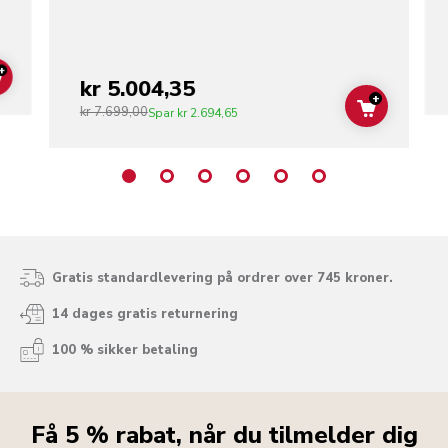
+
kr 5.004,35
ADD TO CART
+
kr 7.699,00
ADD TO C
Spar
kr 2.694,65
Gratis standardlevering på ordrer over 745 kroner.
14 dages gratis returnering
100 % sikker betaling
Få 5 % rabat, når du tilmelder dig