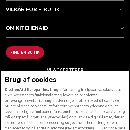
Ofte stillede spørgsmål
ODR
VILKÅR FOR E-BUTIK
OM KITCHENAID
FIND EN BUTIK
VI ACCEPTERER
Brug af cookies
KitchenAid Europa, Inc.
bruger første- og tredjepartscookies til at
sikre webstedets funktionalitet og levere en problemfri
FØLG OS
browsingoplevelse (strengt nødvendige cookies). Med dit samtykke
bruger vi også cookies til at forbedre webstedets ydeevne og til at
levere yderligere funktioner (funktionelle cookies), statistisk analyse og
målgruppemålinger (analysecookies) og til at vise dig reklamer, der er
skræddersyet til dine interesser og søgevaner – herunder gennem
tredjeparter og på andre platforme (reklamecookies). Du kan finde flere