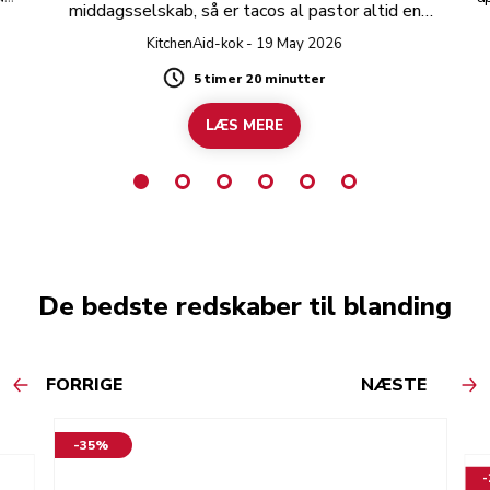
middagsselskab, så er tacos al pastor altid en
et
god idé.
KitchenAid-kok - 19 May 2026
5 timer 20 minutter
Duration
LÆS MERE
De bedste redskaber til blanding
FORRIGE
NÆSTE
-35%