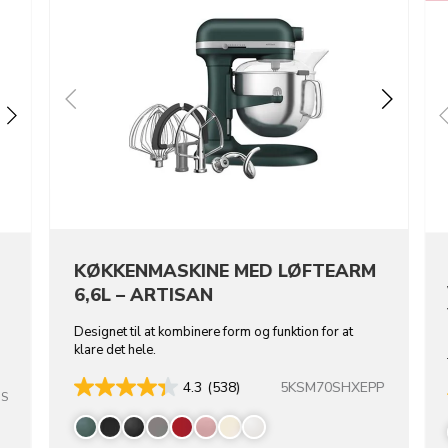
KØKKENMASKINE MED LØFTEARM
6,6L – ARTISAN
Designet til at kombinere form og funktion for at
klare det hele.
5KSM70SHXEPP
4.3
(538)
SS