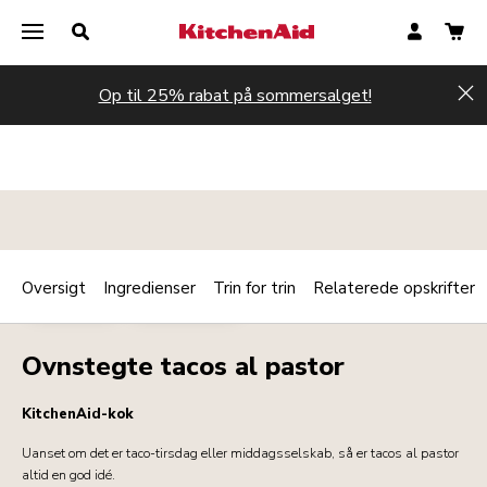
Op til 25% rabat på sommersalget!
Hi
Oversigt
Ingredienser
Trin for trin
Relaterede opskrifter
Print
HOVEDRET
STREET FOOD
Share
Ovnstegte tacos al pastor
KitchenAid-kok
Uanset om det er taco-tirsdag eller middagsselskab, så er tacos al pastor
altid en god idé.