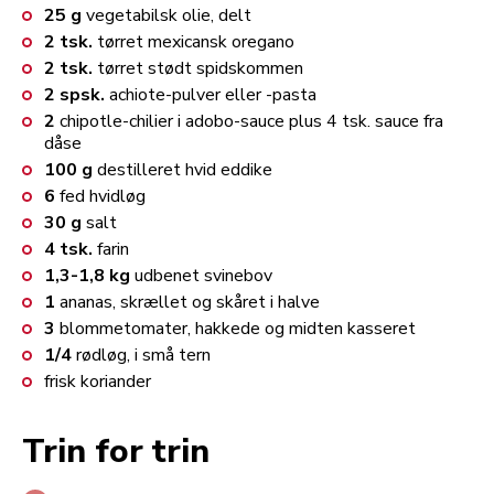
25
g
vegetabilsk olie, delt
2
tsk.
tørret mexicansk oregano
2
tsk.
tørret stødt spidskommen
2
spsk.
achiote-pulver eller -pasta
2
chipotle-chilier i adobo-sauce plus 4 tsk. sauce fra
dåse
100
g
destilleret hvid eddike
6
fed hvidløg
30
g
salt
4
tsk.
farin
1,3-1,8
kg
udbenet svinebov
1
ananas, skrællet og skåret i halve
3
blommetomater, hakkede og midten kasseret
1/4
rødløg, i små tern
frisk koriander
Trin for trin