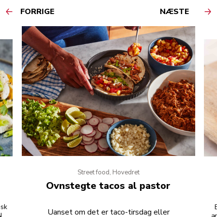
FORRIGE
NÆSTE
Street food, Hovedret
Ovnstegte tacos al pastor
isk
Uanset om det er taco-tirsdag eller
Når
a