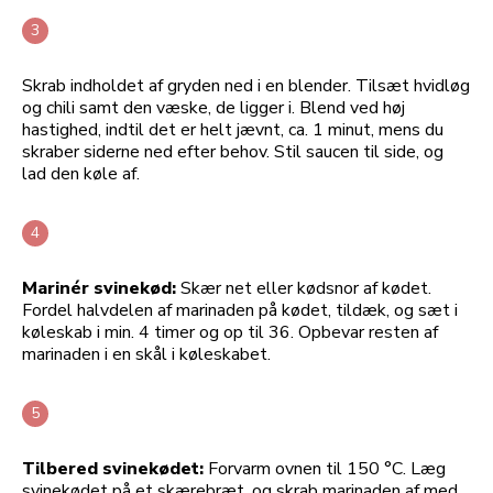
Skrab indholdet af gryden ned i en blender. Tilsæt hvidløg
og chili samt den væske, de ligger i. Blend ved høj
hastighed, indtil det er helt jævnt, ca. 1 minut, mens du
skraber siderne ned efter behov. Stil saucen til side, og
lad den køle af.
Marinér svinekød:
Skær net eller kødsnor af kødet.
Fordel halvdelen af marinaden på kødet, tildæk, og sæt i
køleskab i min. 4 timer og op til 36. Opbevar resten af
marinaden i en skål i køleskabet.
Tilbered svinekødet:
Forvarm ovnen til 150 °C. Læg
svinekødet på et skærebræt, og skrab marinaden af med