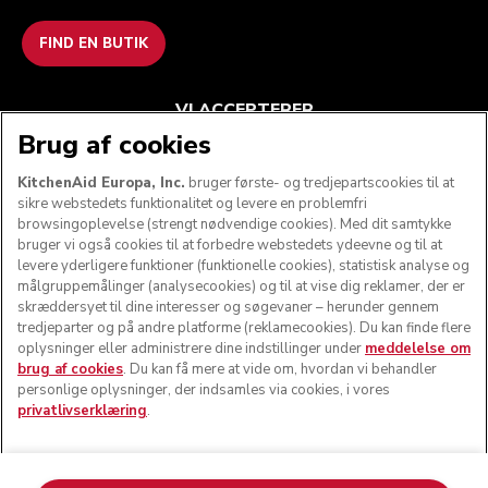
FIND EN BUTIK
VI ACCEPTERER
Brug af cookies
KitchenAid Europa, Inc.
bruger første- og tredjepartscookies til at
sikre webstedets funktionalitet og levere en problemfri
FØLG OS
browsingoplevelse (strengt nødvendige cookies). Med dit samtykke
bruger vi også cookies til at forbedre webstedets ydeevne og til at
levere yderligere funktioner (funktionelle cookies), statistisk analyse og
målgruppemålinger (analysecookies) og til at vise dig reklamer, der er
skræddersyet til dine interesser og søgevaner – herunder gennem
tredjeparter og på andre platforme (reklamecookies). Du kan finde flere
oplysninger eller administrere dine indstillinger under
meddelelse om
brug af cookies
. Du kan få mere at vide om, hvordan vi behandler
personlige oplysninger, der indsamles via cookies, i vores
privatlivserklæring
.
© KitchenAid 2026 - Alle rettigheder forbeholdes.