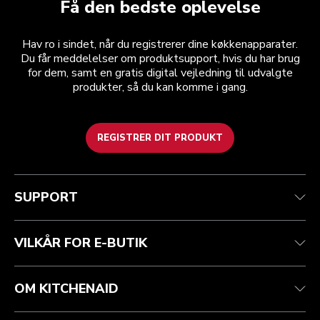
Få den bedste oplevelse
Hav ro i sindet, når du registrerer dine køkkenapparater.
Du får meddelelser om produktsupport, hvis du har brug
for dem, samt en gratis digital vejledning til udvalgte
produkter, så du kan komme i gang.
REGISTRER DIT PRODUKT
Health check
Vilkår og betingelser
Mærket
Find en butik
Kundesupport
Forsendelse og levering
Vores historie
SUPPORT
Spor din ordre
Returnering og refusion
Garanti og dokumenter
Imprint
Kontakt os
tilgængelighed
Ofte stillede spørgsmål
ODR
VILKÅR FOR E-BUTIK
OM KITCHENAID