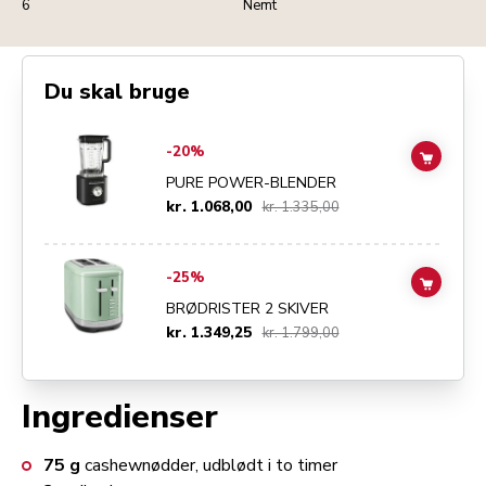
6
Nemt
Du skal bruge
Go to
Pure Power-blender
details page
-20%
ADD TO
PURE POWER-BLENDER
kr. 1.068,00
kr. 1.335,00
Go to
BRØDRISTER 2 SKIVER
details page
-25%
ADD TO
BRØDRISTER 2 SKIVER
kr. 1.349,25
kr. 1.799,00
Ingredienser
75
g
cashewnødder, udblødt i to timer