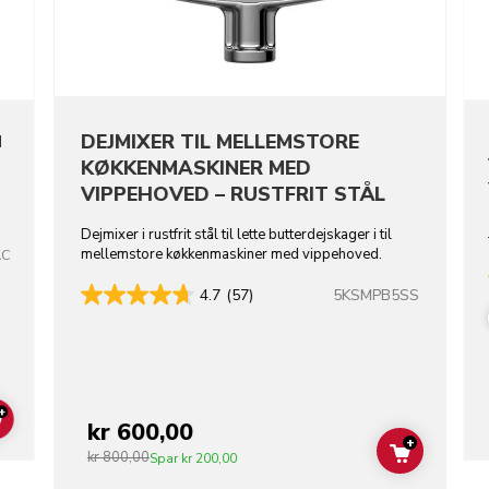
DEJMIXER TIL MELLEMSTORE
M
KØKKENMASKINER MED
VIPPEHOVED – RUSTFRIT STÅL
Dejmixer i rustfrit stål til lette butterdejskager i til
mellemstore køkkenmaskiner med vippehoved.
AC
5KSMPB5SS
4.7
(57)
+
kr 600,00
ADD TO CART
+
kr 800,00
ADD TO C
Spar
kr 200,00