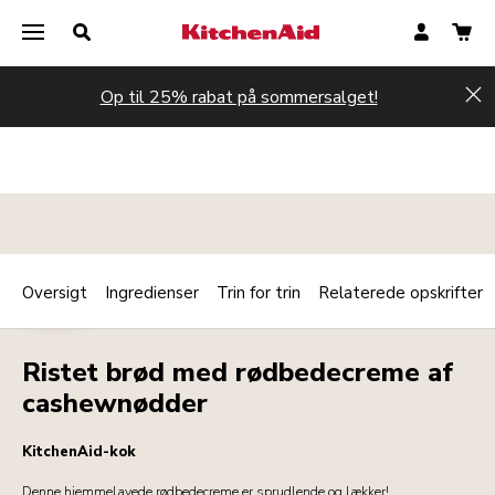
Op til 25% rabat på sommersalget!
Hi
Oversigt
Ingredienser
Trin for trin
Relaterede opskrifter
Print
KOLD
Share
Ristet brød med rødbedecreme af
cashewnødder
KitchenAid-kok
Denne hjemmelavede rødbedecreme er sprudlende og lækker!