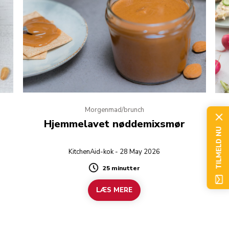
Morgenmad/brunch
Hjemmelavet nøddemixsmør
TILMELD NU
T
KitchenAid-kok - 28 May 2026
25 minutter
Duration
LÆS MERE