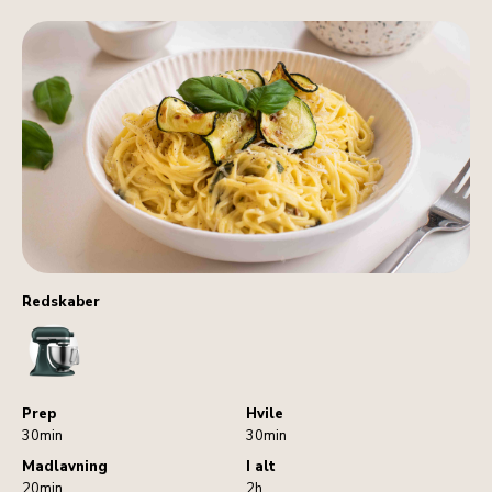
Redskaber
StandMixer
Prep
Hvile
30min
30min
Madlavning
I alt
20min
2h