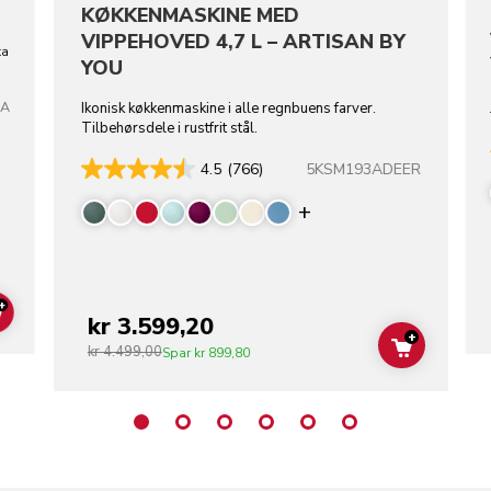
KØKKENMASKINE MED
VIPPEHOVED 4,7 L – ARTISAN BY
ta
YOU
TA
Ikonisk køkkenmaskine i alle regnbuens farver.
Tilbehørsdele i rustfrit stål.
5KSM193ADEER
4.5
(766)
Display more color
+
ADD TO CART
kr 3.599,20
+
kr 4.499,00
ADD TO C
Spar
kr 899,80