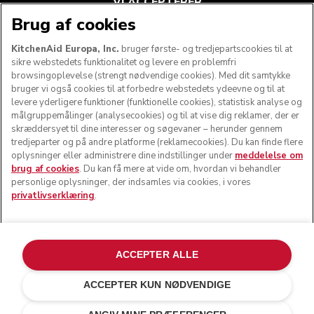
VI ACCEPTERER
Brug af cookies
KitchenAid Europa, Inc.
bruger første- og tredjepartscookies til at
sikre webstedets funktionalitet og levere en problemfri
FØLG OS
browsingoplevelse (strengt nødvendige cookies). Med dit samtykke
bruger vi også cookies til at forbedre webstedets ydeevne og til at
levere yderligere funktioner (funktionelle cookies), statistisk analyse og
målgruppemålinger (analysecookies) og til at vise dig reklamer, der er
skræddersyet til dine interesser og søgevaner – herunder gennem
tredjeparter og på andre platforme (reklamecookies). Du kan finde flere
oplysninger eller administrere dine indstillinger under
meddelelse om
brug af cookies
. Du kan få mere at vide om, hvordan vi behandler
personlige oplysninger, der indsamles via cookies, i vores
privatlivserklæring
.
© KitchenAid 2026 - Alle rettigheder forbeholdes.
KitchenAid og køkkenmaskinens design er varemærker i
ACCEPTER ALLE
USA og andre lande.
ACCEPTER KUN NØDVENDIGE
Administrer mine cookies
Privatlivserklæring
Cookiepolitik
Andre lande
Onlinetvistbilæggelse