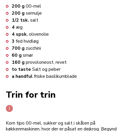
200
g
00-mel
200
g
semulje
1/2
tsk.
salt
4
æg
4
spsk.
olivenolie
3
fed hvidløg
700
g
zucchini
60
g
smør
160
g
provoloneost, revet
to taste
Salt og peber
a handful
friske basilikumblade
Trin for trin
Kom tipo 00-mel, sukker og salt i skålen på
køkkenmaskinen, hvor der er påsat en dejkrog. Begynd