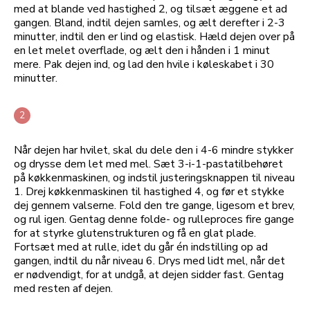
med at blande ved hastighed 2, og tilsæt æggene et ad
gangen. Bland, indtil dejen samles, og ælt derefter i 2-3
minutter, indtil den er lind og elastisk. Hæld dejen over på
en let melet overflade, og ælt den i hånden i 1 minut
mere. Pak dejen ind, og lad den hvile i køleskabet i 30
minutter.
Når dejen har hvilet, skal du dele den i 4-6 mindre stykker
og drysse dem let med mel. Sæt 3-i-1-pastatilbehøret
på køkkenmaskinen, og indstil justeringsknappen til niveau
1. Drej køkkenmaskinen til hastighed 4, og før et stykke
dej gennem valserne. Fold den tre gange, ligesom et brev,
og rul igen. Gentag denne folde- og rulleproces fire gange
for at styrke glutenstrukturen og få en glat plade.
Fortsæt med at rulle, idet du går én indstilling op ad
gangen, indtil du når niveau 6. Drys med lidt mel, når det
er nødvendigt, for at undgå, at dejen sidder fast. Gentag
med resten af dejen.