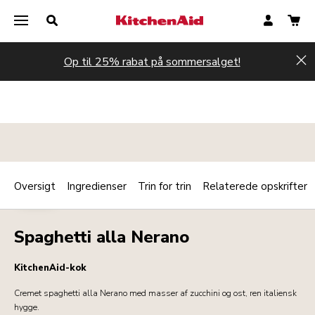
Op til 25% rabat på sommersalget!
Hi
Oversigt
Ingredienser
Trin for trin
Relaterede opskrifter
Print
PASTA
Share
Spaghetti alla Nerano
KitchenAid-kok
Cremet spaghetti alla Nerano med masser af zucchini og ost, ren italiensk
hygge.