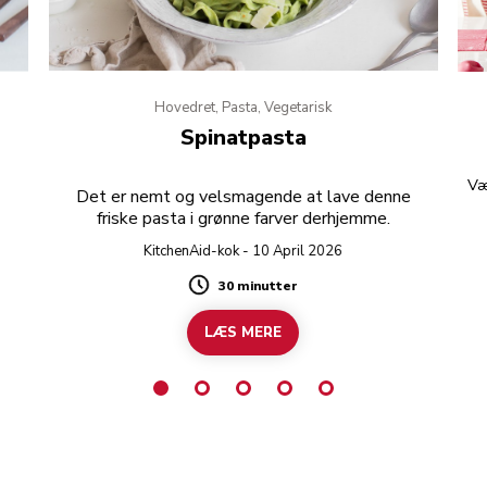
Hovedret, Pasta, Vegetarisk
Spinatpasta
Væ
Det er nemt og velsmagende at lave denne
friske pasta i grønne farver derhjemme.
KitchenAid-kok - 10 April 2026
30 minutter
Duration
LÆS MERE