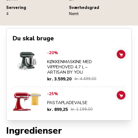
Servering
Sværhedsgrad
4
Nemt
Du skal bruge
Go to
KØKKENMASKINE MED VIPPEHOVED 4,7 L – ARTISAN BY YOU
-20%
ADD TO
KØKKENMASKINE MED
VIPPEHOVED 4,7 L –
ARTISAN BY YOU
kr. 3.599,20
kr. 4.499,00
Go to
PASTAPLADEVALSE
details page
-25%
ADD TO
PASTAPLADEVALSE
kr. 899,25
kr. 1.199,00
Ingredienser