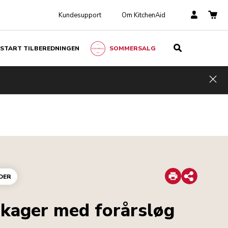
Kundesupport
Om KitchenAid
START TILBEREDNINGEN
SOMMERSALG
Hid
Print
DER
Share
kager med forårsløg