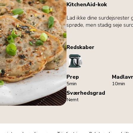
KitchenAid-kok
Lad ikke dine surdejsrester 
sprøde, men stadig seje sur
Redskaber
StandMixer
Prep
Madlav
5min
10min
Sværhedsgrad
Nemt