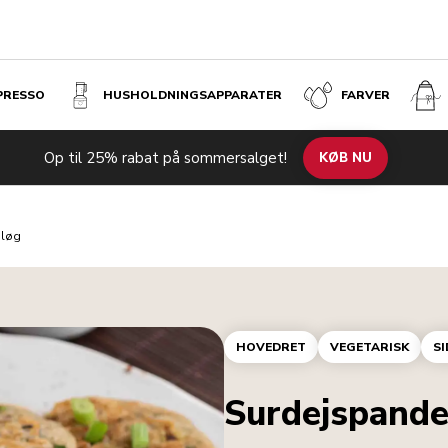
SPRESSO
HUSHOLDNINGS­APPARATER
FARVER
Op til 25% rabat på sommersalget!
KØB NU
sløg
HOVEDRET
VEGETARISK
SI
Surdejspande