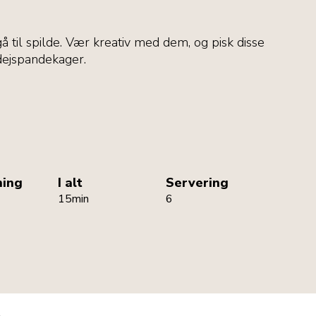
gå til spilde. Vær kreativ med dem, og pisk disse
dejspandekager.
ning
I alt
Servering
15min
6