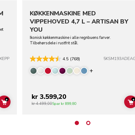
M
KØKKENMASKINE MED
VIPPEHOVED 4,7 L – ARTISAN BY
YOU
et
Ikonisk køkkenmaskine i alle regnbuens farver.
Tilbehørsdele i rustfrit stål.
XEPP
5KSM193ADEA
4.5
(768)
Display more co
kr 3.599,20
+
+
kr 4.499,00
ADD TO CART
Spar
kr 899,80