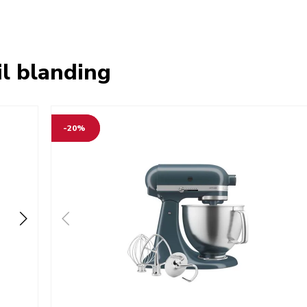
il blanding
-20%