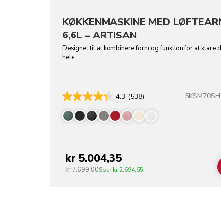
KØKKENMASKINE MED LØFTEAR
6,6L – ARTISAN
Designet til at kombinere form og funktion for at klare d
hele.
5KSM70SH
4.3
(538)
kr 5.004,35
kr 7.699,00
Spar
kr 2.694,65