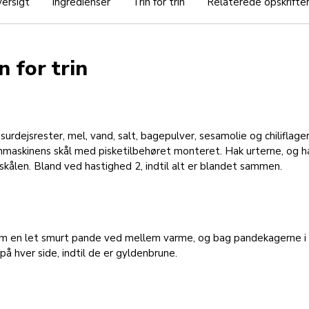
ersigt
Ingredienser
Trin for trin
Relaterede opskrifte
n for trin
surdejsrester, mel, vand, salt, bagepulver, sesamolie og chiliflager
nmaskinens skål med pisketilbehøret monteret. Hak urterne, og 
skålen. Bland ved hastighed 2, indtil alt er blandet sammen.
m en let smurt pande ved mellem varme, og bag pandekagerne i 
på hver side, indtil de er gyldenbrune.