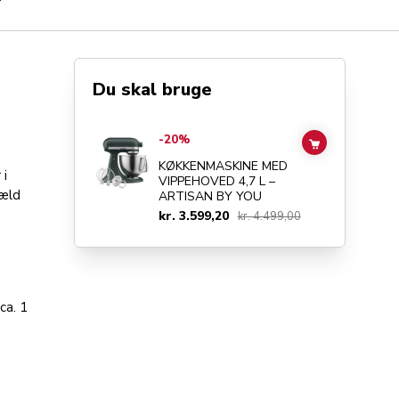
r
Du skal bruge
Go to
KØKKENMASKINE MED VIPPEHOVED 4,7 L – ARTIS
-20%
ADD TO CAR
KØKKENMASKINE MED
 i
VIPPEHOVED 4,7 L –
hæld
ARTISAN BY YOU
kr. 3.599,20
kr. 4.499,00
ca. 1