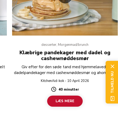
desserter, Morgenmad/brunch
Klæbrige pandekager med dadel og
cashewnøddesmør
elt
Giv efter for den søde tand med hjemmelavede
dadelpandekager med cashewnøddesmør og ahornsirup.
TILMELD NU
Opskrift lavet i KitchenAid Artisan K400-blenderen.
KitchenAid-kok - 10 April 2026
Prøv det.
40 minutter
Duration
LÆS MERE