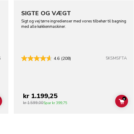
SIGTE OG VÆGT
Sigt og vej tørre ingredienser med vores tilbehør til bagning
med alle køkkenmaskiner.
G
5KSMSFTA
4.6
(208)
lors
kr 1.199,25
+
kr 1.599,00
ADD TO CART
ADD
Spar
kr 399,75