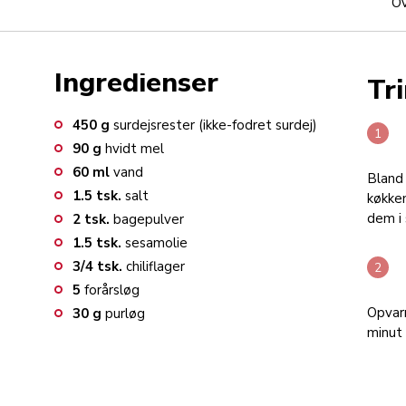
Ov
Ingredienser
Tri
450
g
surdejsrester (ikke-fodret surdej)
90
g
hvidt mel
60
ml
vand
Bland 
1.5
tsk.
salt
køkke
dem i 
2
tsk.
bagepulver
1.5
tsk.
sesamolie
3/4
tsk.
chiliflager
5
forårsløg
Opvar
30
g
purløg
minut 