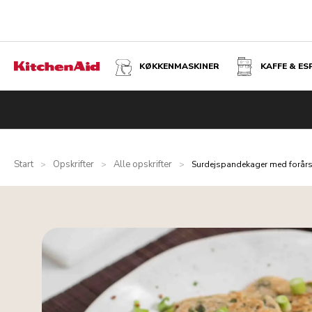
KØKKENMASKINER
KAFFE & E
Start
Opskrifter
Alle opskrifter
>
>
>
Surdejspandekager med forår