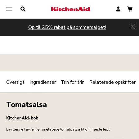
Op til 25% rabat på sommersalget!
Hi
Oversigt
Ingredienser
Trin for trin
Relaterede opskrifter
Print
SAUCER
DIPS
Share
Tomatsalsa
KitchenAid-kok
Lav denne lækre hjemmelavede tomatsalsa til din næste fest.