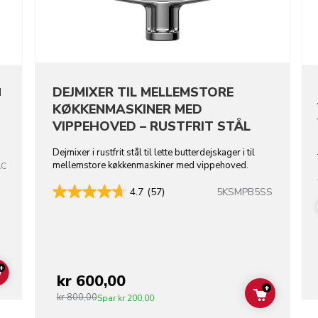
DEJMIXER TIL MELLEMSTORE
M
KØKKENMASKINER MED
VIPPEHOVED – RUSTFRIT STÅL
Dejmixer i rustfrit stål til lette butterdejskager i til
mellemstore køkkenmaskiner med vippehoved.
AC
5KSMPB5SS
4.7
(57)
+
kr 600,00
ADD TO CART
+
kr 800,00
ADD TO C
Spar
kr 200,00