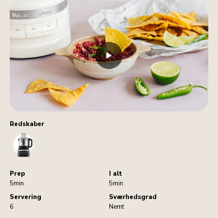
Redskaber
FoodProcessor
Prep
I alt
5min
5min
Servering
Sværhedsgrad
6
Nemt