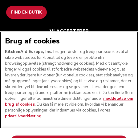
FIND EN BUTIK
VI ACCEPTERER
Brug af cookies
KitchenAid Europa, Inc.
bruger første- og tredjepartscookies til at
sikre webstedets funktionalitet og levere en problemfri
FØLG OS
browsingoplevelse (strengt nødvendige cookies). Med dit samtykke
bruger vi også cookies til at forbedre webstedets ydeevne og til at
levere yderligere funktioner (funktionelle cookies), statistisk analyse og
målgruppemålinger (analysecookies) og til at vise dig reklamer, der er
skræddersyet til dine interesser og søgevaner – herunder gennem
tredjeparter og på andre platforme (reklamecookies). Du kan finde flere
oplysninger eller administrere dine indstillinger under
meddelelse om
brug af cookies
. Du kan få mere at vide om, hvordan vi behandler
personlige oplysninger, der indsamles via cookies, i vores
privatlivserklæring
.
© KitchenAid 2026 - Alle rettigheder forbeholdes.