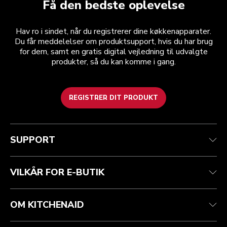
Få den bedste oplevelse
Hav ro i sindet, når du registrerer dine køkkenapparater.
Du får meddelelser om produktsupport, hvis du har brug
for dem, samt en gratis digital vejledning til udvalgte
produkter, så du kan komme i gang.
REGISTRER DIT PRODUKT
Health check
Vilkår og betingelser
Mærket
Find en butik
Kundesupport
Forsendelse og levering
Vores historie
SUPPORT
Spor din ordre
Returnering og refusion
Garanti og dokumenter
Imprint
Kontakt os
tilgængelighed
Ofte stillede spørgsmål
ODR
VILKÅR FOR E-BUTIK
OM KITCHENAID