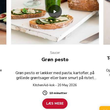
Saucer
T
Grøn pesto
re
Op
Grøn pesto er lækker med pasta, kartofler, på
grillede grøntsager eller bare smurt på ristet
k
brød.
KitchenAid-kok - 20 May 2026
10 minutter
Duration
LÆS MERE