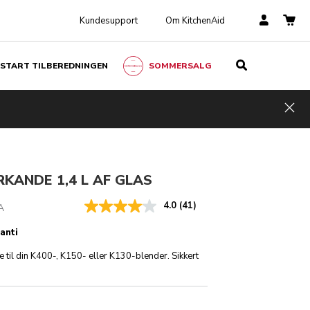
Kundesupport
Om KitchenAid
START TILBEREDNINGEN
SOMMERSALG
9,00
SEND MIG EN E-MAIL, NÅR DET ER TILGÆNGELIGT
Ink.
rels
moms
Hid
kr 199,75
KANDE 1,4 L AF GLAS
4.0
(41)
A
anti
e til din K400-, K150- eller K130-blender. Sikkert