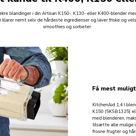
ækre blandinger i din Artisan K150-, K130- eller K400-blender me
 klarer nemt selv de hårdeste ingredienser og laver friske og ve
smoothies og sorbeter.
Få mest muligt
KitchenAid 1,4 l ble
K150 (5KSB1325) ell
med blenderen, maks
tilsætte alle mulige 
frosne frugter og h