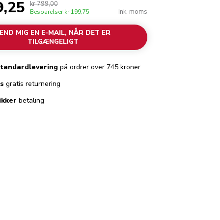
9,25
kr 799,00
Ink. moms
Besparelser
kr 199,75
END MIG EN E-MAIL, NÅR DET ER
TILGÆNGELIGT
standardlevering
på ordrer over 745 kroner.
es
gratis returnering
ikker
betaling