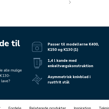
e til
Passer til modellerne K400,
K150 og K130 (1)
1,4 l kande med
enkeltvægskonstruktion
e alle mulige
 K130-
Asymmetrisk knivblad i
u lave?
rustfrit stål
?
Fordele
Relaterede produkter
Inspiration
Teknis