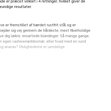
e er præcist vinklet i 4 retninger, hvilket giver de
rundige resultater.
e er fremstillet af hærdet rustfrit stål og er
rbejder sig vej gennem de hårdeste, mest fiberholdige
give dig lækre, ensartede blandinger. Så mange gange,
 din egen cashewnøddesmør, eller hvad med en sund
og ananas? Mulighederne er uendelige.