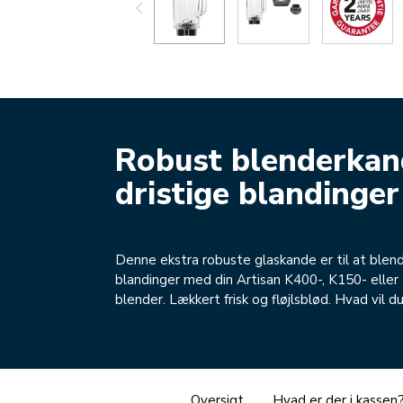
Robust blenderkand
dristige blandinger
Denne ekstra robuste glaskande er til at blend
blandinger med din Artisan K400-, K150- eller
blender. Lækkert frisk og fløjlsblød. Hvad vil d
Oversigt
Hvad er der i kassen