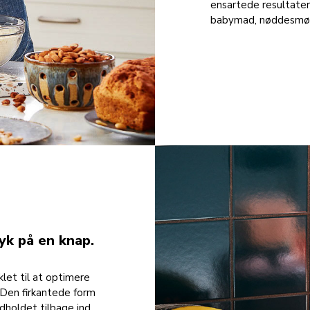
ensartede resultate
babymad, nøddesmør,
yk på en knap.
let til at optimere
Den firkantede form
dholdet tilbage ind