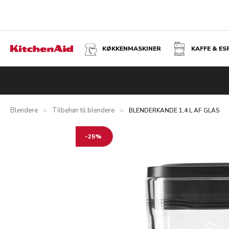
KØKKENMASKINER
KAFFE & E
BLENDERKANDE 1,4 L AF GLAS
Oversigt
Hvad er der i kassen?
Fordele
Relaterede pro
Blendere
Tilbehør til blendere
>
>
BLENDERKANDE 1,4 L AF GLAS
-25%