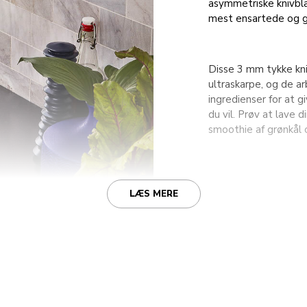
asymmetriske knivblad
mest ensartede og g
Disse 3 mm tykke kniv
ultraskarpe, og de a
ingredienser for at 
du vil. Prøv at lave
smoothie af grønkål 
LÆS MERE