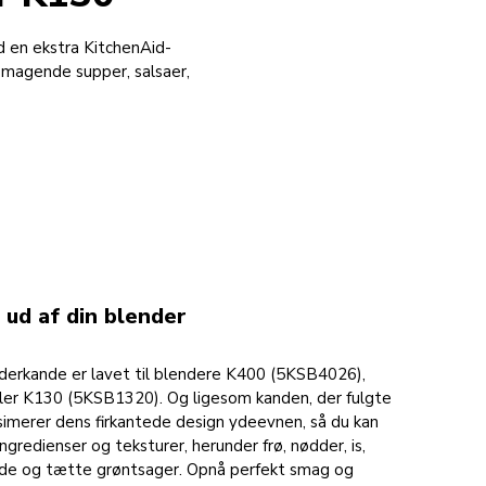
d en ekstra KitchenAid-
lsmagende supper, salsaer,
 ud af din blender
nderkande er lavet til blendere K400 (5KSB4026),
er K130 (5KSB1320). Og ligesom kanden, der fulgte
imerer dens firkantede design ydeevnen, så du kan
ingredienser og teksturer, herunder frø, nødder, is,
årde og tætte grøntsager. Opnå perfekt smag og