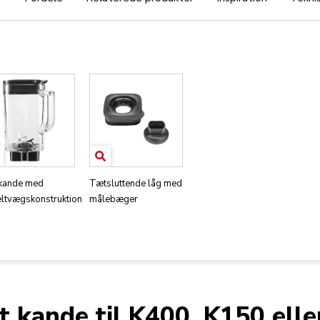
 kande med
Tætsluttende låg med
eltvægskonstruktion
målebæger
 kande til K400, K150 ell