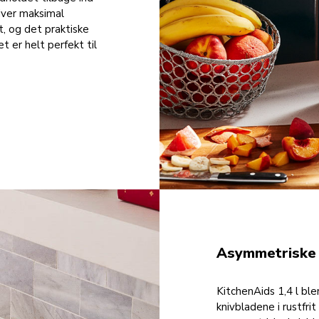
giver maksimal
t, og det praktiske
 er helt perfekt til
Asymmetriske k
KitchenAids 1,4 l b
knivbladene i rustfri