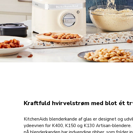
Kraftfuld hvirvelstrøm med blot ét tr
KitchenAids blenderkande af glas er designet og udvik
ydeevnen for K400, K150 og K130 Artisan-blendere. 
på blenderkanden har indvendige ribber, som folder in