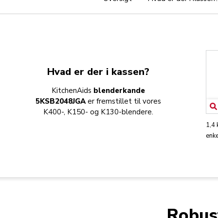
Hvad er der i kassen?
KitchenAids
blenderkande
5KSB2048JGA
er fremstillet til vores
K400-, K150- og K130-blendere.
1,4
enk
Robust