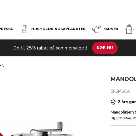
SPRESSO
HUSHOLDNINGS­APPARATER
FARVER
Op til 25% rabat på sommersalget!
kationer
Anmeldelser
KØB NU
RN
MANDOL
5KSMSCA
2 års gar
Mandolinjern t
og grøntsager