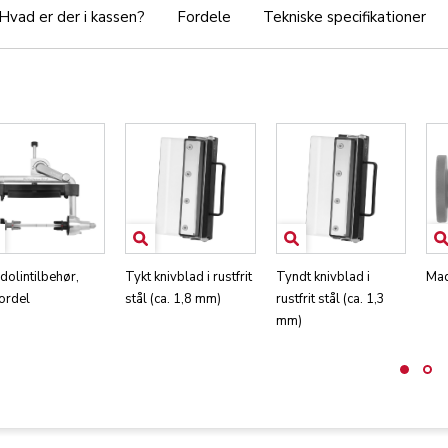
Hvad er der i kassen?
Fordele
Tekniske specifikationer
olintilbehør,
Tykt knivblad i rustfrit
Tyndt knivblad i
Mad
ordel
stål (ca. 1,8 mm)
rustfrit stål (ca. 1,3
mm)