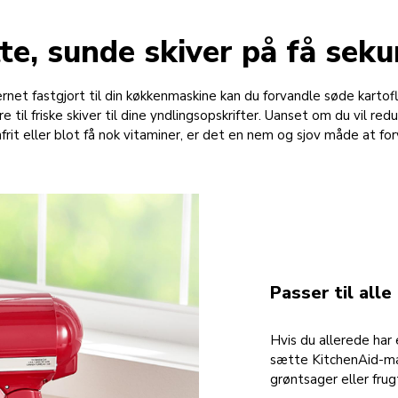
te, sunde skiver på få sek
et fastgjort til din køkkenmaskine kan du forvandle søde kartofler
il friske skiver til dine yndlingsopskrifter. Uanset om du vil red
nfrit eller blot få nok vitaminer, er det en nem og sjov måde at f
Passer til all
Hvis du allerede har
sætte KitchenAid-ma
grøntsager eller frug