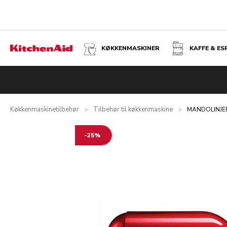
KØKKENMASKINER
KAFFE & E
MANDOLINJERN
Oversigt
Hvad er der i kassen?
Fordele
Tekniske specifi
Køkkenmaskinetilbehør
Tilbehør til køkkenmaskine
>
>
MANDOLINJE
-25%