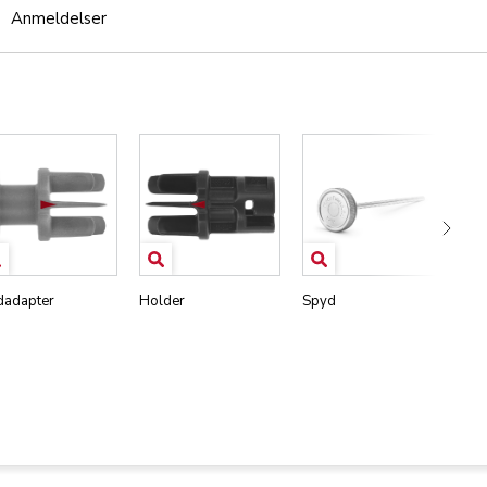
Anmeldelser
adapter
Holder
Spyd
Ko
op