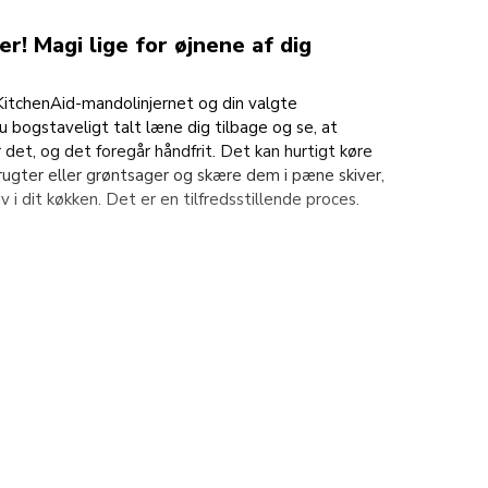
r! Magi lige for øjnene af dig
 KitchenAid-mandolinjernet og din valgte
u bogstaveligt talt læne dig tilbage og se, at
 det, og det foregår håndfrit. Det kan hurtigt køre
frugter eller grøntsager og skære dem i pæne skiver,
v i dit køkken. Det er en tilfredsstillende proces.