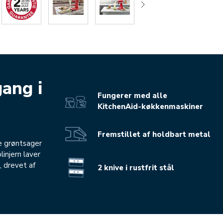
gang i
Fungerer med alle
KitchenAid-køkkenmaskiner
Fremstillet af holdbart metal
re grøntsager
injern laver
, drevet af
2 knive i rustfrit stål