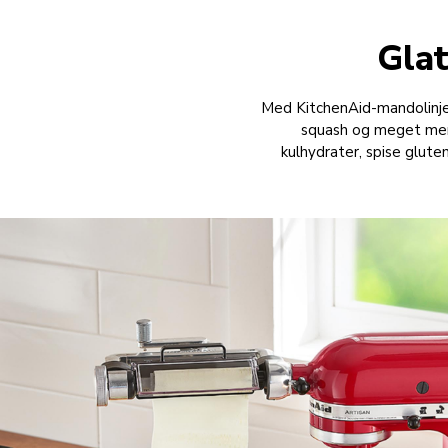
Glat
Med KitchenAid-mandolinjern
squash og meget mere t
kulhydrater, spise glute