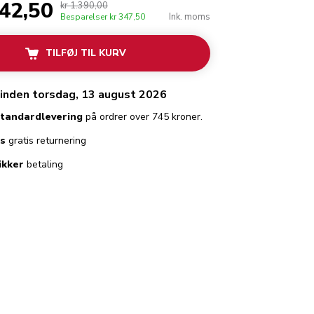
042,50
kr 1.390,00
Ink. moms
Besparelser
kr 347,50
TILFØJ TIL KURV
 inden torsdag, 13 august 2026
standardlevering
på ordrer over 745 kroner.
es
gratis returnering
ikker
betaling