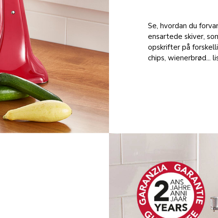
Se, hvordan du forva
ensartede skiver, som
opskrifter på forskel
chips, wienerbrød... li