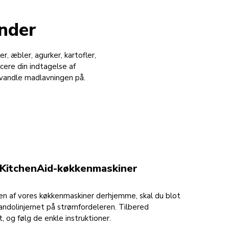
under
, æbler, agurker, kartofler,
ucere din indtagelse af
orvandle madlavningen på.
e KitchenAid-køkkenmaskiner
 en af vores køkkenmaskiner derhjemme, skal du blot
ndolinjernet på strømfordeleren. Tilbered
t, og følg de enkle instruktioner.