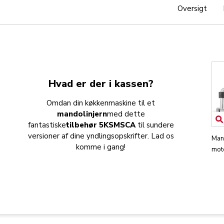
Oversigt
Hvad er der i kassen?
Omdan din køkkenmaskine til et
mandolinjern
med dette
fantastiske
tilbehør 5KSMSCA
til sundere
versioner af dine yndlingsopskrifter. Lad os
Mand
komme i gang!
mot