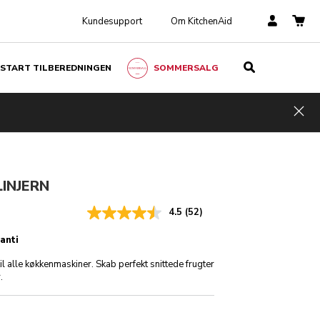
Kundesupport
Om KitchenAid
START TILBEREDNINGEN
SOMMERSALG
kr 1.390,00
kr 1.042,50
Ink.
TILFØJ TIL KURV
moms
Besparelser
kr 347,50
Hid
INJERN
4.5
(52)
anti
il alle køkkenmaskiner. Skab perfekt snittede frugter
.