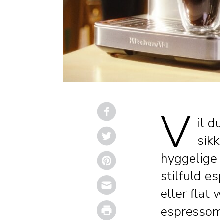
V
il 
sik
hyggelige
stilfuld e
Email
eller flat
Print
espressom