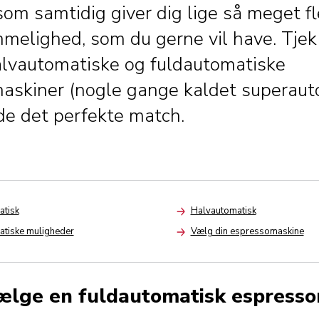
som samtidig giver dig lige så meget fle
melighed, som du gerne vil have. Tjek
lvautomatiske og fuldautomatiske
askiner (nogle gange kaldet superauto
de det perfekte match.
atisk
Halvautomatisk
Arrow
atiske muligheder
Vælg din espressomaskine
Arrow
vælge en fuldautomatisk espress