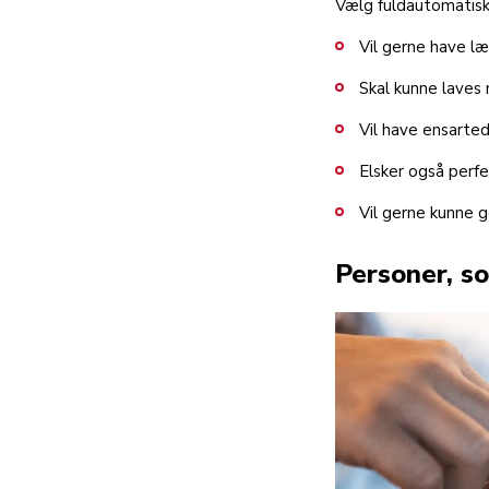
Vælg fuldautomatisk,
Vil gerne have læ
Skal kunne laves
Vil have ensarte
Elsker også perf
Vil gerne kunne 
Personer, so