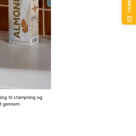
TILMELD NU
ing til stampning og
edt gennem