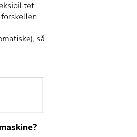
ksibilitet
 forskellen
matiske), så
omaskine?