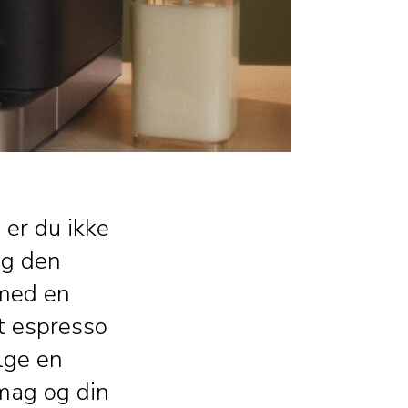
er du ikke
ng den
 med en
t espresso
ælge en
mag og din