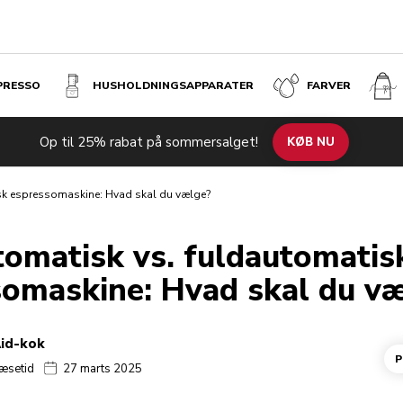
SPRESSO
HUSHOLDNINGS­APPARATER
FARVER
Op til 25% rabat på sommersalget!
KØB NU
sk espressomaskine: Hvad skal du vælge?
omatisk vs. fuldautomatis
somaskine: Hvad skal du v
Aid-kok
P
læsetid
27 marts 2025