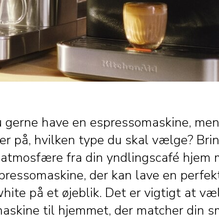
du gerne have en espressomaskine, men 
ker på, hvilken type du skal vælge? Bri
 atmosfære fra din yndlingscafé hjem
spressomaskine, der kan lave en perfek
 white på et øjeblik. Det er vigtigt at v
askine til hjemmet, der matcher din s