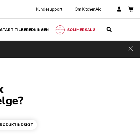
Kundesupport
Om KitchenAid
START TILBEREDNINGEN
SOMMERSALG
Hid
k
ælge?
RODUKTINDSIGT