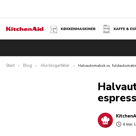
KØKKENMASKINER
KAFFE & E
Start
Blog
Alle blogartikler
>
>
>
Halvautomatisk vs. fuldautomati
Halvaut
espres
Kitchen
4 min. 