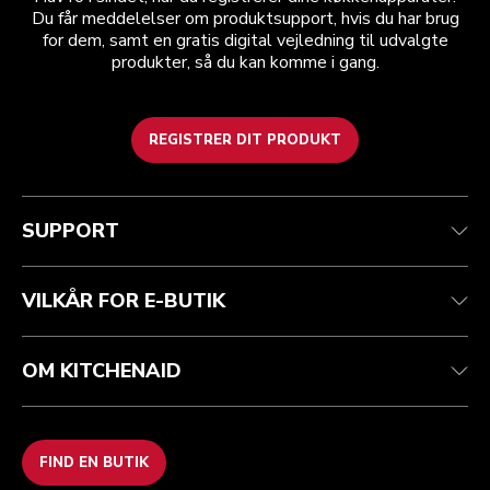
Du får meddelelser om produktsupport, hvis du har brug
for dem, samt en gratis digital vejledning til udvalgte
produkter, så du kan komme i gang.
REGISTRER DIT PRODUKT
Health check
Vilkår og betingelser
Mærket
Find en butik
Kundesupport
Forsendelse og levering
Vores historie
SUPPORT
Spor din ordre
Returnering og refusion
Garanti og dokumenter
Imprint
Kontakt os
tilgængelighed
Ofte stillede spørgsmål
ODR
VILKÅR FOR E-BUTIK
OM KITCHENAID
FIND EN BUTIK