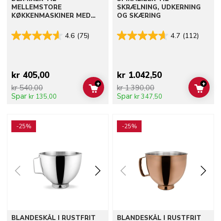
MELLEMSTORE
SKRÆLNING, UDKERNING
KØKKENMASKINER MED
OG SKÆRING
VIPPEHOVED
4.6
(75)
4.7
(112)
kr 405,00
kr 1.042,50
+
+
kr 540,00
kr 1.390,00
ADD TO CART
ADD 
Spar
Spar
kr 135,00
kr 347,50
Go to detail page
Go to detail page
-25%
-25%
BLANDESKÅL I RUSTFRIT
BLANDESKÅL I RUSTFRIT