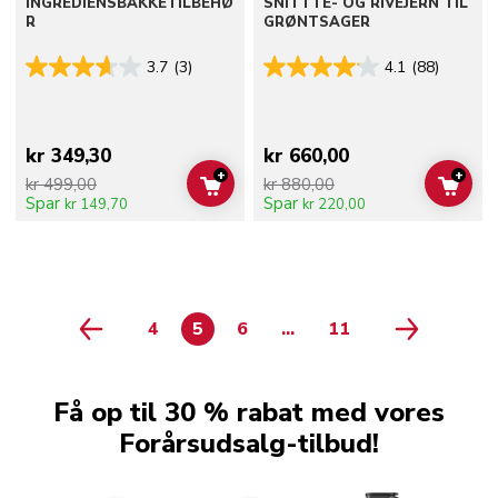
INGREDIENSBAKKETILBEHØ
SNITTTE- OG RIVEJERN TIL
R
GRØNTSAGER
3.7
(3)
4.1
(88)
kr 349,30
kr 660,00
+
+
kr 499,00
kr 880,00
ADD TO CART
ADD 
Spar
Spar
kr 149,70
kr 220,00
4
5
6
...
11
page 7
page 8
page 9
page 10
PAGE
PAGE
PAGE
PAGE
PAGE 1
PAGE 2
PAGE 3
Få op til 30 % rabat med vores
Forårsudsalg-tilbud!