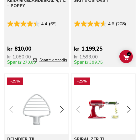
KERAMIKBLANDESKÅL 4,7 L
SIGTE OG VÆGT
– POPPY
4.4
(69)
4.6
(208)
kr 810,00
kr 1.199,25
+
kr 1.080,00
kr 1.599,00
ADD 
Snart tilgængelig
Spar
Spar
kr 270,00
kr 399,75
Go to detail page
Go to detail page
-25%
-25%
DEJMIXER TIL
SPIRALIZER TIL