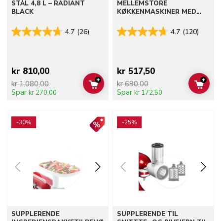
STÅL 4,8 L – RADIANT
MELLEMSTORE
BLACK
KØKKENMASKINER MED
VIPPEHOVED – RUSTFRIT
STÅL
4.7
(26)
4.7
(120)
kr 810,00
kr 517,50
+
+
kr 1.080,00
kr 690,00
ADD TO CART
ADD 
Spar
Spar
kr 270,00
kr 172,50
Go to detail page
Go to detail page
-30%
-25%
SUPPLERENDE
SUPPLERENDE TIL