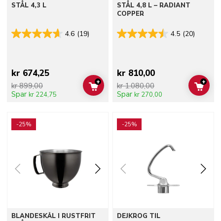
STÅL 4,3 L
STÅL 4,8 L – RADIANT
COPPER
4.6
(19)
4.5
(20)
kr 674,25
kr 810,00
+
+
kr 899,00
kr 1.080,00
ADD TO CART
ADD 
Spar
Spar
kr 224,75
kr 270,00
Go to detail page
Go to detail page
-25%
-25%
BLANDESKÅL I RUSTFRIT
DEJKROG TIL