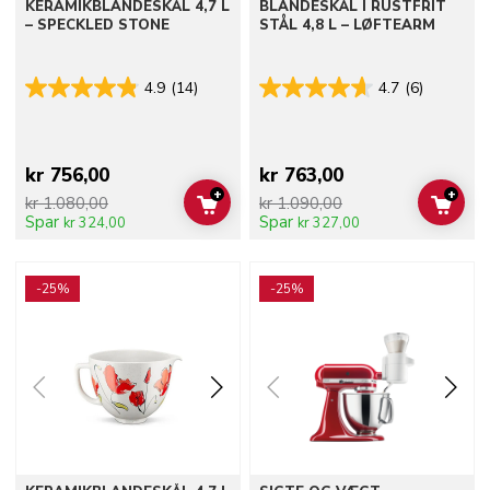
KERAMIKBLANDESKÅL 4,7 L
BLANDESKÅL I RUSTFRIT
– SPECKLED STONE
STÅL 4,8 L – LØFTEARM
4.9
(14)
4.7
(6)
kr 756,00
kr 763,00
+
+
kr 1.080,00
kr 1.090,00
ADD TO CART
ADD 
Spar
Spar
kr 324,00
kr 327,00
Go to detail page
Go to detail page
-25%
-25%