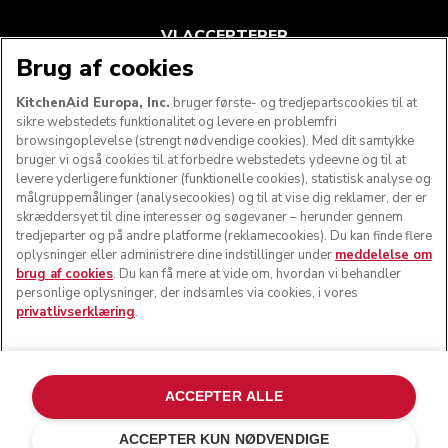
VI ACCEPTERER
Brug af cookies
KitchenAid Europa, Inc.
bruger første- og tredjepartscookies til at
sikre webstedets funktionalitet og levere en problemfri
FØLG OS
browsingoplevelse (strengt nødvendige cookies). Med dit samtykke
bruger vi også cookies til at forbedre webstedets ydeevne og til at
levere yderligere funktioner (funktionelle cookies), statistisk analyse og
målgruppemålinger (analysecookies) og til at vise dig reklamer, der er
skræddersyet til dine interesser og søgevaner – herunder gennem
tredjeparter og på andre platforme (reklamecookies). Du kan finde flere
oplysninger eller administrere dine indstillinger under
meddelelse om
brug af cookies
. Du kan få mere at vide om, hvordan vi behandler
personlige oplysninger, der indsamles via cookies, i vores
privatlivserklæring
.
© KitchenAid 2026 - Alle rettigheder forbeholdes.
KitchenAid og køkkenmaskinens design er varemærker i
ACCEPTER ALLE
USA og andre lande.
ACCEPTER KUN NØDVENDIGE
Administrer mine cookies
Privatlivserklæring
Cookiepolitik