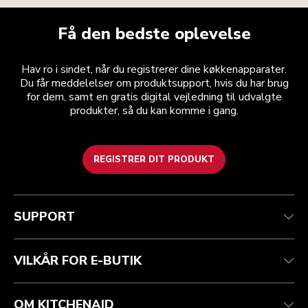
Få den bedste oplevelse
Hav ro i sindet, når du registrerer dine køkkenapparater.
Du får meddelelser om produktsupport, hvis du har brug
for dem, samt en gratis digital vejledning til udvalgte
produkter, så du kan komme i gang.
REGISTRER DIT PRODUKT
Health check
Vilkår og betingelser
Mærket
Find en butik
Kundesupport
Forsendelse og levering
Vores historie
SUPPORT
Spor din ordre
Returnering og refusion
Garanti og dokumenter
Imprint
Kontakt os
tilgængelighed
Ofte stillede spørgsmål
ODR
VILKÅR FOR E-BUTIK
OM KITCHENAID