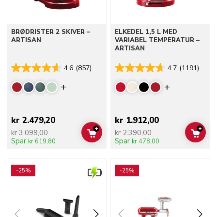
BRØDRISTER 2 SKIVER –
ELKEDEL 1,5 L MED
ARTISAN
VARIABEL TEMPERATUR –
ARTISAN
4.6
(857)
4.7
(1191)
Display more colors
Display mor
kr 2.479,20
kr 1.912,00
+
+
kr 3.099,00
kr 2.390,00
ADD TO CART
ADD 
Spar
Spar
kr 619,80
kr 478,00
Go to detail page
Go to detail page
-25%
-25%