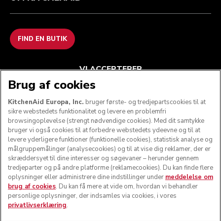
FIND EN BUTIK
VI ACCEPTERER
Brug af cookies
KitchenAid Europa, Inc.
bruger første- og tredjepartscookies til at
sikre webstedets funktionalitet og levere en problemfri
FØLG OS
browsingoplevelse (strengt nødvendige cookies). Med dit samtykke
bruger vi også cookies til at forbedre webstedets ydeevne og til at
levere yderligere funktioner (funktionelle cookies), statistisk analyse og
målgruppemålinger (analysecookies) og til at vise dig reklamer, der er
skræddersyet til dine interesser og søgevaner – herunder gennem
tredjeparter og på andre platforme (reklamecookies). Du kan finde flere
oplysninger eller administrere dine indstillinger under
meddelelse om
brug af cookies
. Du kan få mere at vide om, hvordan vi behandler
personlige oplysninger, der indsamles via cookies, i vores
privatlivserklæring
.