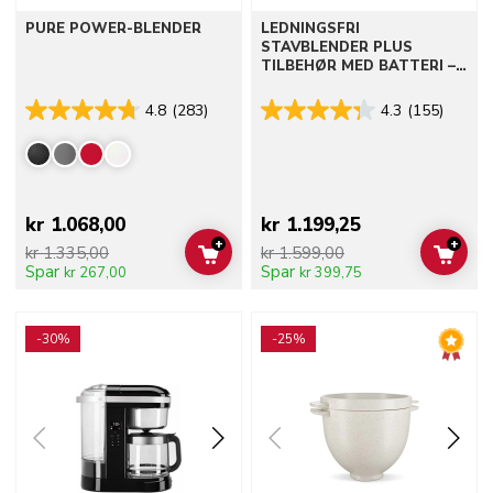
PURE POWER-BLENDER
LEDNINGSFRI
STAVBLENDER PLUS
TILBEHØR MED BATTERI –
KITCHENAID GO
4.8
(283)
4.3
(155)
kr 1.068,00
kr 1.199,25
+
+
kr 1.335,00
kr 1.599,00
ADD TO CART
ADD 
Spar
Spar
kr 267,00
kr 399,75
Go to detail page
Go to detail page
-30%
-25%