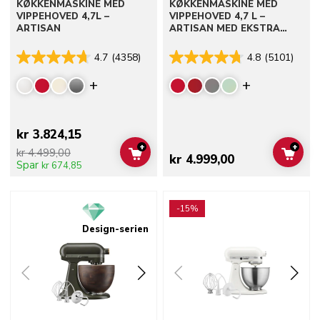
KØKKENMASKINE MED
KØKKENMASKINE MED
VIPPEHOVED 4,7L –
VIPPEHOVED 4,7 L –
ARTISAN
ARTISAN MED EKSTRA
TILBEHØR
4.7
(4358)
4.8
(5101)
Display more colors
Display mor
kr 3.824,15
+
+
kr 4.499,00
ADD TO CART
ADD 
kr 4.999,00
Spar
kr 674,85
Go to detail page
Go to detail page
-15%
Design-serien