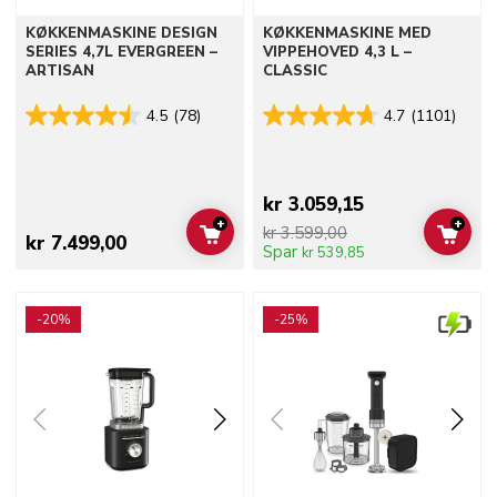
KØKKENMASKINE DESIGN
KØKKENMASKINE MED
SERIES 4,7L EVERGREEN –
VIPPEHOVED 4,3 L –
ARTISAN
CLASSIC
4.5
(78)
4.7
(1101)
kr 3.059,15
+
+
kr 3.599,00
ADD TO CART
ADD 
kr 7.499,00
Spar
kr 539,85
Go to detail page
Go to detail page
-20%
-25%