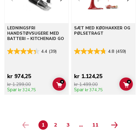
LEDNINGSFRI
SÆT MED KØDHAKKER OG
HANDSTØVSUGERE MED
PØLSETRAGT
BATTERI – KITCHENAID GO
4.4
(39)
4.8
(459)
kr 974,25
kr 1.124,25
+
+
kr 1.299,00
kr 1.499,00
ADD TO CART
ADD 
Spar
Spar
kr 324,75
kr 374,75
1
2
3
...
11
page 4
page 5
page 6
page 7
page 8
page 9
page 10
PAGE
PAGE
PAGE
PAGE