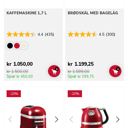
KAFFEMASKINE 1,7 L
BRØDSKÅL MED BAGELÅG
4.4
(435)
4.5
(300)
kr 1.050,00
kr 1.199,25
+
+
kr 1.500,00
kr 1.599,00
ADD TO CART
ADD 
Spar
Spar
kr 450,00
kr 399,75
Go to detail page
Go to detail page
-20%
-20%