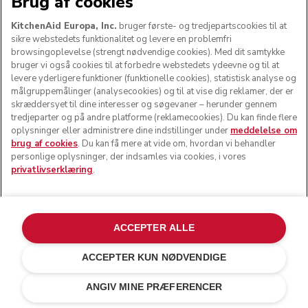
Brug af cookies
KitchenAid Europa, Inc.
bruger første- og tredjepartscookies til at
sikre webstedets funktionalitet og levere en problemfri
browsingoplevelse (strengt nødvendige cookies). Med dit samtykke
bruger vi også cookies til at forbedre webstedets ydeevne og til at
levere yderligere funktioner (funktionelle cookies), statistisk analyse og
målgruppemålinger (analysecookies) og til at vise dig reklamer, der er
skræddersyet til dine interesser og søgevaner – herunder gennem
tredjeparter og på andre platforme (reklamecookies). Du kan finde flere
oplysninger eller administrere dine indstillinger under
meddelelse om
brug af cookies
. Du kan få mere at vide om, hvordan vi behandler
personlige oplysninger, der indsamles via cookies, i vores
privatlivserklæring
.
ACCEPTER ALLE
ACCEPTER KUN NØDVENDIGE
Pebbled palm
kr 2.390,00
TILFØJ TIL KURV
kr 1.912,00
ANGIV MINE PRÆFERENCER
Besparelser
kr 478,00