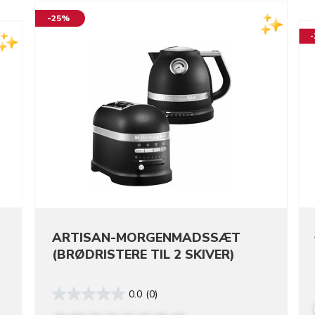
-25%
ARTISAN-MORGENMADSSÆT
(BRØDRISTERE TIL 2 SKIVER)
0.0
(0)
re colors