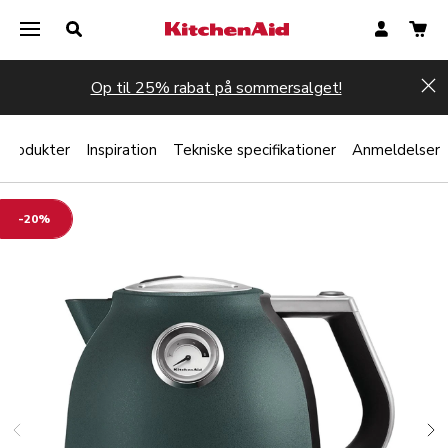
Op til 25% rabat på sommersalget!
Hi
 produkter
Inspiration
Tekniske specifikationer
Anmeldelser
-20%