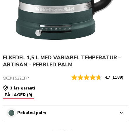
ELKEDEL 1,5 L MED VARIABEL TEMPERATUR –
ARTISAN - PEBBLED PALM
4.7
(1189)
5KEK1522EPP
3 års garanti
PÅ LAGER
(
9
)
Pebbled palm
Arrow