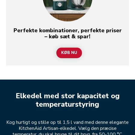
Perfekte kombinationer, perfekte priser
– køb sæt & spar!
KØB NU
Elkedel med stor kapacitet og
temperaturstyring
Kog hurtigt og stille op til 1,5 l vand med denne elegante
KitchenAid Artisan-elkedel. Vælg den præcise
temperatur, du skal bruge til dit bryg, fra 50-100 °C.