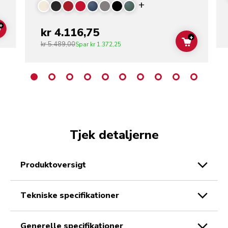
Display more color
+
kr 4.116,75
ADD TO CART
+
kr 5.489,00
ADD TO C
Spar
kr 1.372,25
Tjek detaljerne
produktoversigt
tekniske specifikationer
generelle specifikationer