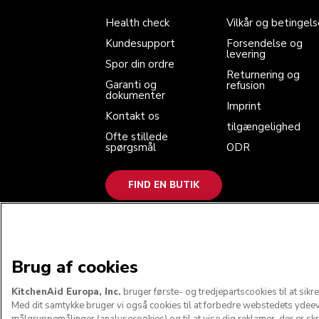
Spor din ordre
Returnering og refusion
Garanti og dokumenter
Imprint
Health check
Vilkår og betingels
Kontakt os
tilgængelighed
Ofte stillede spørgsmål
ODR
Kundesupport
Forsendelse og
levering
Spor din ordre
Returnering og
Garanti og
refusion
dokumenter
Imprint
Kontakt os
tilgængelighed
Ofte stillede
spørgsmål
ODR
FIND EN BUTIK
VI ACCEPTERER
Brug af cookies
KitchenAid Europa, Inc.
bruger første- og tredjepartscookies til at sik
Med dit samtykke bruger vi også cookies til at forbedre webstedets ydeevne 
målgruppemålinger (analysecookies) og til at vise dig reklamer, der er s