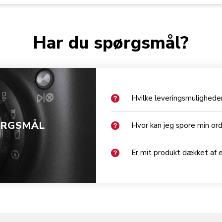
Har du spørgsmål?
Hvilke leveringsmuligheder
ØRGSMÅL
Hvor kan jeg spore min or
Er mit produkt dækket af 