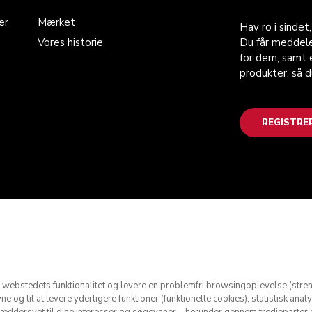
er
Mærket
Hav ro i sindet
Vores historie
Du får meddele
for dem, samt e
produkter, så 
REGISTRE
re webstedets funktionalitet og levere en problemfri browsingoplevelse (stre
og til at levere yderligere funktioner (funktionelle cookies), statistisk anal
kræddersyet til dine interesser og søgevaner – herunder gennem tredjeparter