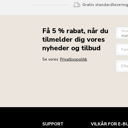
Gratis standardlevering
Få 5 % rabat, når du
You
tilmelder dig vores
nyheder og tilbud
For
Se vores
Privatlivspolitik
Eft
Health check
Vilkår og betingelser
Mærket
Find en butik
SUPPORT
VILKÅR FOR E-B
Kundesupport
Forsendelse og levering
Vores historie