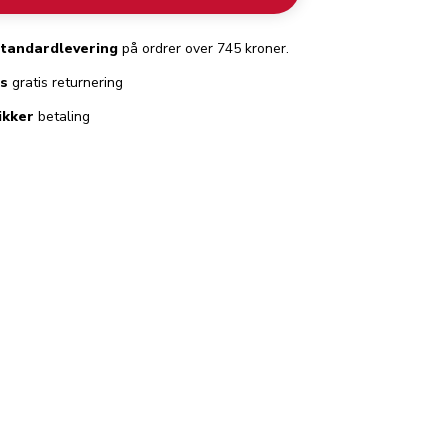
standardlevering
på ordrer over 745 kroner.
es
gratis returnering
ikker
betaling