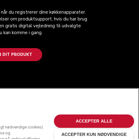
, når du registrerer dine køkkenapparater.
lser om produktsupport, hvis du har brug
n gratis digital vejledning til udvalgte
du kan komme i gang.
R DIT PRODUKT
FØLG OS
ACCEPTER ALLE
ngt nødvendige cookies).
yse og
ACCEPTER KUN NØDVENDIGE
 og på andre platforme