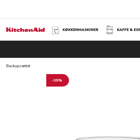
KØKKENMASKINER
KAFFE & E
BACKUPSÆTTET
Backupsættet
-35%