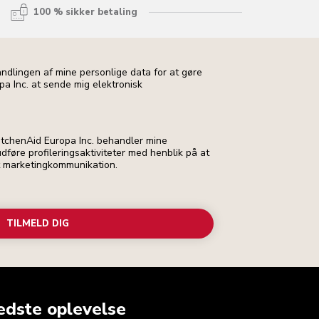
100 % sikker betaling
andlingen af mine personlige data for at gøre
pa Inc. at sende mig elektronisk
 KitchenAid Europa Inc. behandler mine
dføre profileringsaktiviteter med henblik på at
t marketingkommunikation.
TILMELD DIG
edste oplevelse