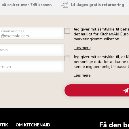
 på ordrer over 745 kroner.
14 dages gratis returnering
Jeg giver mit samtykke til beh
r email address
det muligt for KitchenAid Euro
marketingkommunikation.
Læs mere
navn
Jeg giver mit samtykke til, at
personlige data for at kunne u
ernavn
sende mig personligt tilpasse
Læs mere
Få den b
UTIK
OM KITCHENAID