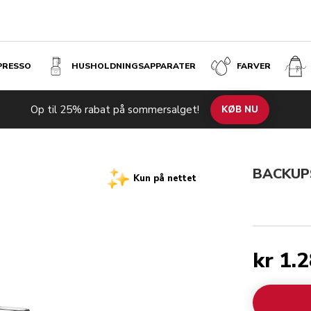
SPRESSO
HUSHOLDNINGS­APPARATER
FARVER
Op til 25% rabat på sommersalget!
KØB NU
BACKU
Kun på nettet
kr 1.