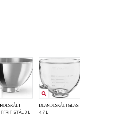
NDESKÅL I
BLANDESKÅL I GLAS
TFRIT STÅL 3 L
4,7 L