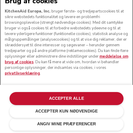
Brug af cookies
KitchenAid Europa, Inc.
bruger første- og tredjepartscookies til at
sikre webstedets funktionalitet og levere en problemfri
Få den bedste oplevelse
browsingoplevelse (strengt nødvendige cookies). Med dit samtykke
bruger vi også cookies til at forbedre webstedets ydeevne og til at
levere yderligere funktioner (funktionelle cookies), statistisk analyse og
Hav ro i sindet, når du registrerer dine køkkenapparater.
målgruppemålinger (analysecookies) og til at vise dig reklamer, der er
Du får meddelelser om produktsupport, hvis du har brug
skræddersyet til dine interesser og søgevaner – herunder gennem
for dem, samt en gratis digital vejledning til udvalgte
tredjeparter og på andre platforme (reklamecookies). Du kan finde flere
produkter, så du kan komme i gang.
oplysninger eller administrere dine indstillinger under
meddelelse om
brug af cookies
. Du kan få mere at vide om, hvordan vi behandler
personlige oplysninger, der indsamles via cookies, i vores
privatlivserklæring
.
REGISTRER DIT PRODUKT
Health check
Vilkår og betingelser
Mærket
Find en butik
Kundesupport
Forsendelse og levering
Vores historie
ACCEPTER ALLE
SUPPORT
Spor din ordre
Returnering og refusion
Garanti og dokumenter
Imprint
Kontakt os
tilgængelighed
Ofte stillede spørgsmål
ODR
ACCEPTER KUN NØDVENDIGE
kr 690,00
VILKÅR FOR E-BUTIK
kr 517,50
TILFØJ TIL KURV
Besparelser
kr 172,50
ANGIV MINE PRÆFERENCER