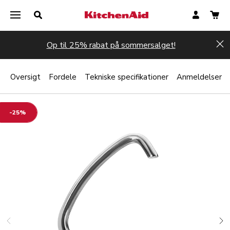
Op til 25% rabat på sommersalget!
Hi
Oversigt
Fordele
Tekniske specifikationer
Anmeldelser
-25%