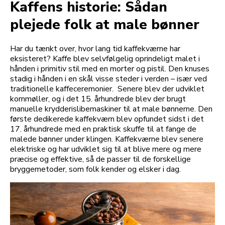
Kaffens historie: Sådan
plejede folk at male bønner
Har du tænkt over, hvor lang tid kaffekværne har
eksisteret? Kaffe blev selvfølgelig oprindeligt malet i
hånden i primitiv stil med en morter og pistil. Den knuses
stadig i hånden i en skål visse steder i verden – især ved
traditionelle kaffeceremonier. Senere blev der udviklet
kornmøller, og i det 15. århundrede blev der brugt
manuelle krydderislibemaskiner til at male bønnerne. Den
første dedikerede kaffekværn blev opfundet sidst i det
17. århundrede med en praktisk skuffe til at fange de
malede bønner under klingen. Kaffekværne blev senere
elektriske og har udviklet sig til at blive mere og mere
præcise og effektive, så de passer til de forskellige
bryggemetoder, som folk kender og elsker i dag.