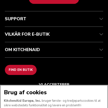
Health check
Vilkår og betingelser
Mærket
Find en butik
Kundesupport
Forsendelse og levering
Vores historie
SUPPORT
Spor din ordre
Returnering og refusion
Garanti og dokumenter
Imprint
Kontakt os
tilgængelighed
Ofte stillede spørgsmål
ODR
VILKÅR FOR E-BUTIK
OM KITCHENAID
FIND EN BUTIK
VI ACCEPTERER
Brug af cookies
KitchenAid Europa, Inc.
bruger første- og tredjepartscookies til at
sikre webstedets funktionalitet og levere en problemfri