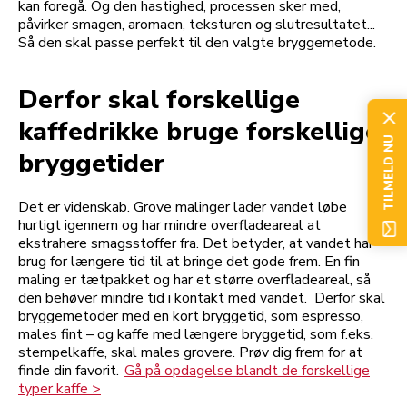
kan foregå. Og den hastighed, processen sker med,
påvirker smagen, aromaen, teksturen og slutresultatet...
Så den skal passe perfekt til den valgte bryggemetode.
Derfor skal forskellige
kaffedrikke bruge forskellige
TILMELD NU
bryggetider
Det er videnskab. Grove malinger lader vandet løbe
hurtigt igennem og har mindre overfladeareal at
ekstrahere smagsstoffer fra. Det betyder, at vandet har
brug for længere tid til at bringe det gode frem. En fin
maling er tætpakket og har et større overfladeareal, så
den behøver mindre tid i kontakt med vandet. Derfor skal
bryggemetoder med en kort bryggetid, som espresso,
males fint – og kaffe med længere bryggetid, som f.eks.
stempelkaffe, skal males grovere. Prøv dig frem for at
finde din favorit.
Gå på opdagelse blandt de forskellige
typer kaffe >