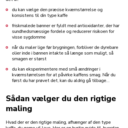
du kan vælge den præcise kværnstørrelse og
konsistens til din type kaffe
friskmalede bønner er fyldt med antioxidanter, der har
sundhedsmæssige fordele og reducerer risikoen for
visse sygdomme
når du maler lige før brygningen, forbliver de dyrebare
olier inde i bønnen intakte så længe som muligt, så
smagen er størst
du kan eksperimentere med små ændringer i
kværnstørrelsen for at påvirke kaffens smag. Når du
først du har prøvet det, kan du aldrig gå tilbage…
Sådan vælger du den rigtige
maling
Hvad der er den rigtige maling, afhænger af den type
kaffe, du gerne vil lave. Her er en hurtig guide til, hvordan