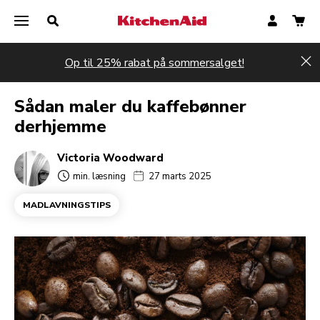
Op til 25% rabat på sommersalget!
Hi
Sådan maler du kaffebønner
derhjemme
Victoria Woodward
min. læsning
27 marts 2025
MADLAVNINGSTIPS