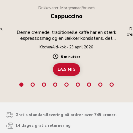
Drikkevarer, Morgenmad/brunch
Cappuccino
o,
D
Denne cremede, traditionelle kaffe har en stærk
cr
espressosmag og en lækker konsistens. det
 sød
vigtigste er at skummet opnår fløjlsblød
KitchenAid-kok - 23 april 2026
perfektion!
5 minutter
Duration
LÆS MIG
Gratis standardlevering på ordrer over 745 kroner.
14 dages gratis returnering