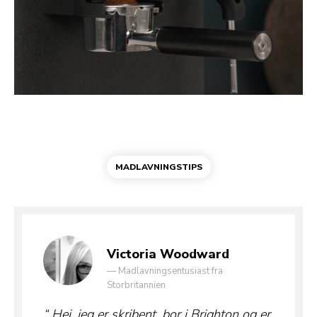
MADLAVNINGSTIPS
Victoria Woodward
—
Madlavningsentusiast fra
Storbritannien
Hej, jeg er skribent, bor i Brighton og er