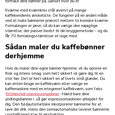
formale dine bønner på, uanset hvor du er.
Kværne med kværnkniv står øverst på mange
kaffekenderes ønskeliste. De fungerer på en anden måde
ved at male bønnerne præcist mellem to koniske kværne.
Formalingen er jævn, så du kan vælge den nøjagtige
størrelse, der passer bedst til din bryggemetode – og du
får 70 formalingsstørrelser at lege med.
Sådan maler du kaffebønner
derhjemme
Hvis du maler dine egne bønner hjemme, vil du opleve en
frisk og intens smag, som helt sikkert vil gøre dig til en
stor fan. Det er helt sikkert en af livets små glæder. Du
kan enten bruge en kaffekværn eller vælge en
kaffemaskine med en integreret kaffekværn, som f.eks.
KitchenAid-espressomaskiner
. Hæld bare dine
yndlingsbønner i, så gør espressomaskinen arbejdet for
dig. Den fuldautomatiske inkorporerer bønnerne for at
lave din drik, mens den semiautomatiske leverer bønnerne
i portafilteret klar til ekstraktion.