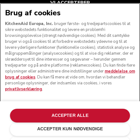
VI ACCEPTERER
Brug af cookies
KitchenAid Europa, Inc.
bruger første- og tredjepartscookies til at
sikre webstedets funktionalitet og levere en problemfri
FØLG OS
browsingoplevelse (strengt nødvendige cookies). Med dit samtykke
bruger vi også cookies til at forbedre webstedets ydeevne og til at
levere yderligere funktioner (funktionelle cookies), statistisk analyse og
målgruppemålinger (analysecookies) og til at vise dig reklamer, der er
skræddersyet til dine interesser og søgevaner – herunder gennem
tredjeparter og på andre platforme (reklamecookies). Du kan finde flere
oplysninger eller administrere dine indstillinger under
meddelelse om
brug af cookies
. Du kan få mere at vide om, hvordan vi behandler
personlige oplysninger, der indsamles via cookies, i vores
privatlivserklæring
.
© KitchenAid 2026 - Alle rettigheder forbeholdes.
KitchenAid og køkkenmaskinens design er varemærker i
ACCEPTER ALLE
USA og andre lande.
ACCEPTER KUN NØDVENDIGE
Administrer mine cookies
Privatlivserklæring
Cookiepolitik
Andre lande
Onlinetvistbilæggelse