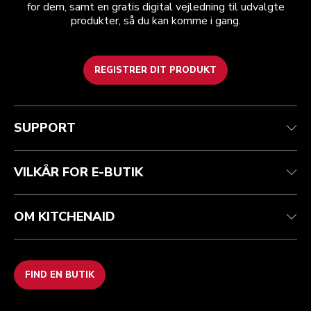
for dem, samt en gratis digital vejledning til udvalgte
produkter, så du kan komme i gang.
REGISTRER DIT PRODUKT
Health check
Vilkår og betingelser
Mærket
Find en butik
Kundesupport
Forsendelse og levering
Vores historie
SUPPORT
Spor din ordre
Returnering og refusion
Garanti og dokumenter
Imprint
Kontakt os
tilgængelighed
Ofte stillede spørgsmål
ODR
VILKÅR FOR E-BUTIK
OM KITCHENAID
FIND EN BUTIK