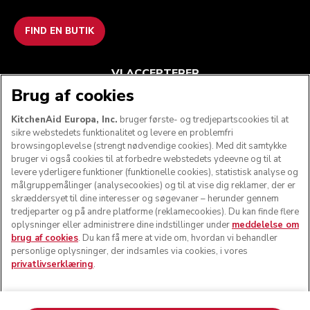
FIND EN BUTIK
VI ACCEPTERER
Brug af cookies
KitchenAid Europa, Inc.
bruger første- og tredjepartscookies til at
sikre webstedets funktionalitet og levere en problemfri
FØLG OS
browsingoplevelse (strengt nødvendige cookies). Med dit samtykke
bruger vi også cookies til at forbedre webstedets ydeevne og til at
levere yderligere funktioner (funktionelle cookies), statistisk analyse og
målgruppemålinger (analysecookies) og til at vise dig reklamer, der er
skræddersyet til dine interesser og søgevaner – herunder gennem
tredjeparter og på andre platforme (reklamecookies). Du kan finde flere
oplysninger eller administrere dine indstillinger under
meddelelse om
brug af cookies
. Du kan få mere at vide om, hvordan vi behandler
personlige oplysninger, der indsamles via cookies, i vores
privatlivserklæring
.
© KitchenAid 2026 - Alle rettigheder forbeholdes.