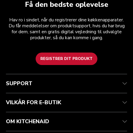
Få den bedste oplevelse
Hav ro i sindet, når du registrerer dine køkkenapparater.
Du får meddelelser om produktsupport, hvis du har brug
for dem, samt en gratis digital vejledning til udvalgte
produkter, så du kan komme i gang.
REGISTRER DIT PRODUKT
Health check
Vilkår og betingelser
Mærket
Find en butik
Kundesupport
Forsendelse og levering
Vores historie
SUPPORT
Spor din ordre
Returnering og refusion
Garanti og dokumenter
Imprint
Kontakt os
tilgængelighed
Ofte stillede spørgsmål
ODR
VILKÅR FOR E-BUTIK
OM KITCHENAID