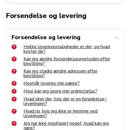
Returnering af en ordre
Kaffekværn
Min konto
Forsendelse og levering
Hvilke leveringsmuligheder er der, og hvad koster de?
Kan jeg ændre forsendelsesmetoden efter bestilling?
Forsendelse og levering
Kan jeg stadig ændre adressen efter bestilling?
Hvornår leveres min pakke?
Hvor kan jeg spore min ordrestatus?
Hvilke leveringsmuligheder er der, og hvad
Hvad sker der, hvis der er en forsinkelse i leveringen?
koster de?
Hvad nu, hvis jeg ikke er hjemme ved leveringen?
Jeg har ikke modtaget noget, hvad kan jeg gøre?
Kan jeg ændre forsendelsesmetoden efter
Jeg har kun modtaget en del af min ordre, hvad gør jeg?
bestilling?
Kan jeg stadig ændre adressen efter
bestilling?
Hvornår leveres min pakke?
Hvor kan jeg spore min ordrestatus?
Hvad sker der, hvis der er en forsinkelse i
leveringen?
Hvad nu, hvis jeg ikke er hjemme ved
leveringen?
Jeg har ikke modtaget noget, hvad kan jeg
gøre?