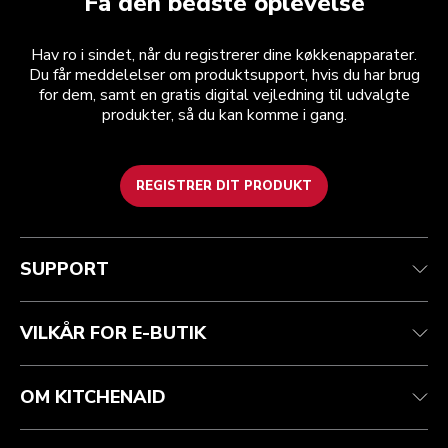
Få den bedste oplevelse
Hav ro i sindet, når du registrerer dine køkkenapparater.
Du får meddelelser om produktsupport, hvis du har brug
for dem, samt en gratis digital vejledning til udvalgte
produkter, så du kan komme i gang.
REGISTRER DIT PRODUKT
Health check
Vilkår og betingelser
Mærket
Find en butik
Kundesupport
Forsendelse og levering
Vores historie
SUPPORT
Spor din ordre
Returnering og refusion
Garanti og dokumenter
Imprint
Kontakt os
tilgængelighed
Ofte stillede spørgsmål
ODR
VILKÅR FOR E-BUTIK
OM KITCHENAID