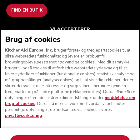
FIND EN BUTIK
VI ACCEPTERER
Brug af cookies
KitchenAid Europa, Inc.
bruger første- og tredjepartscookies til at
sikre webstedets funktionalitet og levere en problemfri
FØLG OS
browsingoplevelse (strengt nødvendige cookies). Med dit samtykke
bruger vi også cookies til at forbedre webstedets ydeevne og til at
levere yderligere funktioner (funktionelle cookies), statistisk analyse og
målgruppemålinger (analysecookies) og til at vise dig reklamer, der er
skræddersyet til dine interesser og søgevaner – herunder gennem
tredjeparter og på andre platforme (reklamecookies). Du kan finde flere
oplysninger eller administrere dine indstillinger under
meddelelse om
brug af cookies
. Du kan få mere at vide om, hvordan vi behandler
personlige oplysninger, der indsamles via cookies, i vores
privatlivserklæring
.
© KitchenAid 2026 - Alle rettigheder forbeholdes.
KitchenAid og køkkenmaskinens design er varemærker i