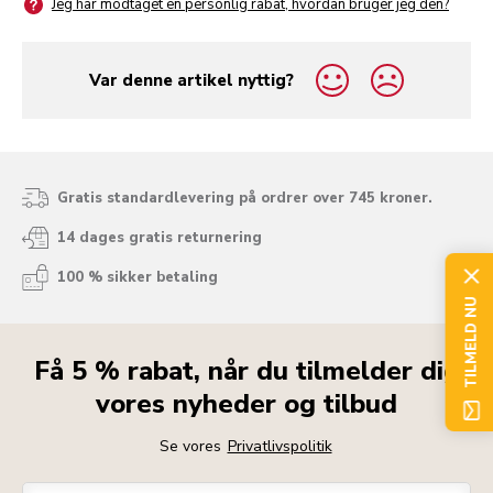
Jeg har modtaget en personlig rabat, hvordan bruger jeg den?
Var denne artikel nyttig?
yes
no
Gratis standardlevering på ordrer over 745 kroner.
14 dages gratis returnering
100 % sikker betaling
TILMELD NU
Få 5 % rabat, når du tilmelder dig
vores nyheder og tilbud
Se vores
Privatlivspolitik