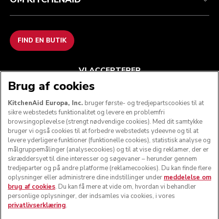
FIND EN BUTIK
VI ACCEPTERER
Brug af cookies
KitchenAid Europa, Inc.
bruger første- og tredjepartscookies til at
sikre webstedets funktionalitet og levere en problemfri
FØLG OS
browsingoplevelse (strengt nødvendige cookies). Med dit samtykke
bruger vi også cookies til at forbedre webstedets ydeevne og til at
levere yderligere funktioner (funktionelle cookies), statistisk analyse og
målgruppemålinger (analysecookies) og til at vise dig reklamer, der er
skræddersyet til dine interesser og søgevaner – herunder gennem
tredjeparter og på andre platforme (reklamecookies). Du kan finde flere
oplysninger eller administrere dine indstillinger under
meddelelse om
brug af cookies
. Du kan få mere at vide om, hvordan vi behandler
personlige oplysninger, der indsamles via cookies, i vores
privatlivserklæring
.