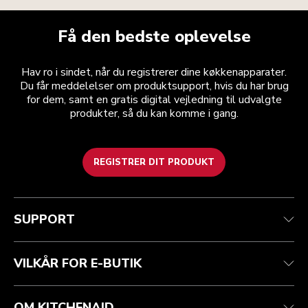
Få den bedste oplevelse
Hav ro i sindet, når du registrerer dine køkkenapparater.
Du får meddelelser om produktsupport, hvis du har brug
for dem, samt en gratis digital vejledning til udvalgte
produkter, så du kan komme i gang.
REGISTRER DIT PRODUKT
Health check
Vilkår og betingelser
Mærket
Find en butik
Kundesupport
Forsendelse og levering
Vores historie
SUPPORT
Spor din ordre
Returnering og refusion
Garanti og dokumenter
Imprint
Kontakt os
tilgængelighed
Ofte stillede spørgsmål
ODR
VILKÅR FOR E-BUTIK
OM KITCHENAID