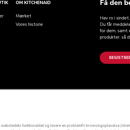
Få den b
UTIK
OM KITCHENAID
er
Mærket
Hav ro i sindet
Vores historie
Du får meddele
for dem, samt e
produkter, så 
REGISTRE
re webstedets funktionalitet og levere en problemfri browsingoplevelse (stre