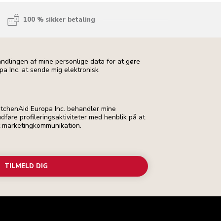
100 % sikker betaling
andlingen af mine personlige data for at gøre
pa Inc. at sende mig elektronisk
 KitchenAid Europa Inc. behandler mine
dføre profileringsaktiviteter med henblik på at
t marketingkommunikation.
TILMELD DIG