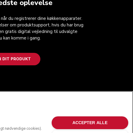
edste oplevelse
, når du registrerer dine køkkenapparater.
lser om produktsupport, hvis du har brug
n gratis digital vejledning til udvalgte
du kan komme i gang.
R DIT PRODUKT
FØLG OS
ACCEPTER ALLE
ngt nødvendige cookies).