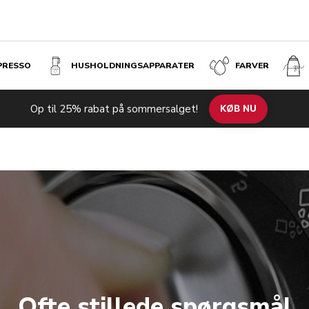
SPRESSO
HUSHOLDNINGS­APPARATER
FARVER
Op til 25% rabat på sommersalget!
KØB NU
Ofte stillede spørgsmål