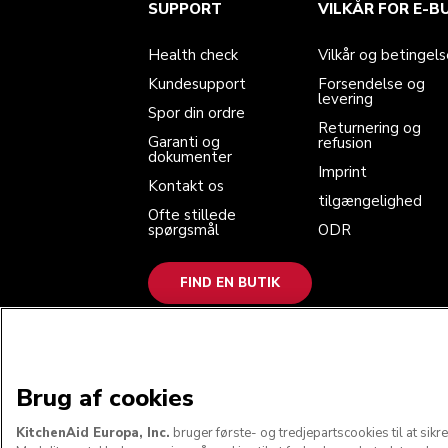
Health check
Vilkår og betingelser
Mærket
Find en butik
SUPPORT
VILKÅR FOR E-B
Kundesupport
Forsendelse og levering
Vores historie
Spor din ordre
Returnering og refusion
Garanti og dokumenter
Imprint
Health check
Vilkår og betingels
Kontakt os
tilgængelighed
Ofte stillede spørgsmål
ODR
Kundesupport
Forsendelse og
levering
Spor din ordre
Returnering og
Garanti og
refusion
dokumenter
Imprint
Kontakt os
tilgængelighed
Ofte stillede
spørgsmål
ODR
FIND EN BUTIK
VI ACCEPTERER
Brug af cookies
KitchenAid Europa, Inc.
bruger første- og tredjepartscookies til at sik