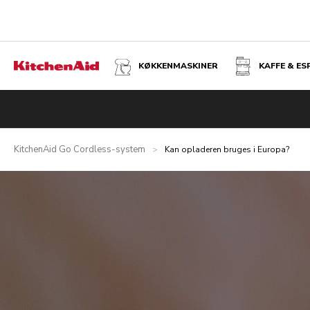
KØKKENMASKINER
KAFFE & E
KitchenAid Go Cordless-system
>
Kan opladeren bruges i Europa?