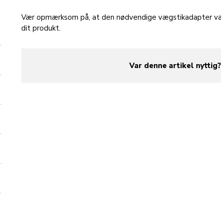
Vær opmærksom på, at den nødvendige vægstikadapter varier
dit produkt.
Var denne artikel nyttig
yes
no