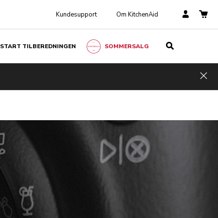
Kundesupport
Om KitchenAid
START TILBEREDNINGEN
SOMMERSALG
Hid