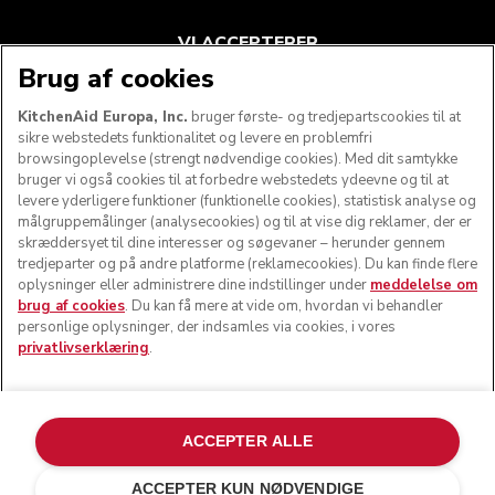
VI ACCEPTERER
Brug af cookies
KitchenAid Europa, Inc.
bruger første- og tredjepartscookies til at
sikre webstedets funktionalitet og levere en problemfri
FØLG OS
browsingoplevelse (strengt nødvendige cookies). Med dit samtykke
bruger vi også cookies til at forbedre webstedets ydeevne og til at
levere yderligere funktioner (funktionelle cookies), statistisk analyse og
målgruppemålinger (analysecookies) og til at vise dig reklamer, der er
skræddersyet til dine interesser og søgevaner – herunder gennem
tredjeparter og på andre platforme (reklamecookies). Du kan finde flere
oplysninger eller administrere dine indstillinger under
meddelelse om
brug af cookies
. Du kan få mere at vide om, hvordan vi behandler
personlige oplysninger, der indsamles via cookies, i vores
privatlivserklæring
.
© KitchenAid 2026 - Alle rettigheder forbeholdes.
KitchenAid og køkkenmaskinens design er varemærker i
ACCEPTER ALLE
USA og andre lande.
ACCEPTER KUN NØDVENDIGE
Administrer mine cookies
Privatlivserklæring
Cookiepolitik