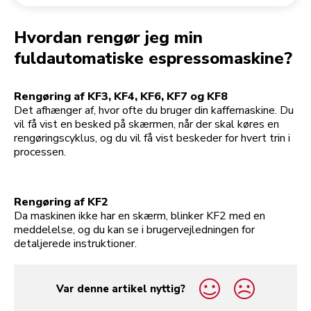
Returnering af en ordre
Kaffekværn
Min konto
Hvordan rengør jeg min
fuldautomatiske espressomaskine?
Rengøring af KF3, KF4, KF6, KF7 og KF8
Det afhænger af, hvor ofte du bruger din kaffemaskine. Du
vil få vist en besked på skærmen, når der skal køres en
rengøringscyklus, og du vil få vist beskeder for hvert trin i
processen.
Rengøring af KF2
Da maskinen ikke har en skærm, blinker KF2 med en
meddelelse, og du kan se i brugervejledningen for
detaljerede instruktioner.
Var denne artikel nyttig?
yes
no