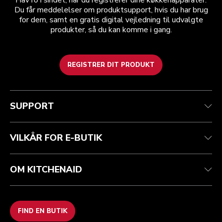
Hav ro i sindet, når du registrerer dine køkkenapparater.
Du får meddelelser om produktsupport, hvis du har brug
for dem, samt en gratis digital vejledning til udvalgte
produkter, så du kan komme i gang.
REGISTRER DIT PRODUKT
Health check
Vilkår og betingelser
Mærket
Find en butik
Kundesupport
Forsendelse og levering
Vores historie
SUPPORT
Spor din ordre
Returnering og refusion
Garanti og dokumenter
Imprint
Kontakt os
tilgængelighed
Ofte stillede spørgsmål
ODR
VILKÅR FOR E-BUTIK
OM KITCHENAID
FIND EN BUTIK