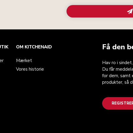
Få den b
UTIK
OM KITCHENAID
er
Mærket
Hav ro i sindet
Vores historie
Du får meddele
for dem, samt e
produkter, så 
REGISTRE