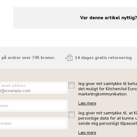
Var denne artikel nyttig
yes
no
 på ordrer over 745 kroner.
14 dages gratis returnering
Jeg giver mit samtykke til beh
r email address
det muligt for KitchenAid Euro
marketingkommunikation.
Læs mere
navn
Jeg giver mit samtykke til, at
personlige data for at kunne u
ernavn
sende mig personligt tilpasse
Læs mere