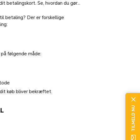
dit betalingskort. Se, hvordan du gør...
il betaling? Der er forskellige
ing:
d på følgende måde:
etode
dit køb bliver bekræftet.
TILMELD NU
L