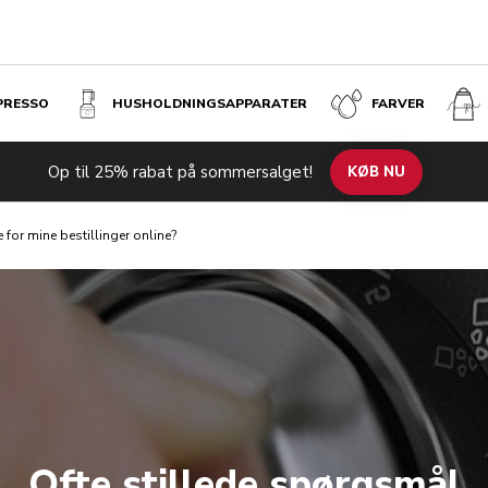
SPRESSO
HUSHOLDNINGS­APPARATER
FARVER
Op til 25% rabat på sommersalget!
KØB NU
 for mine bestillinger online?
Ofte stillede spørgsmål