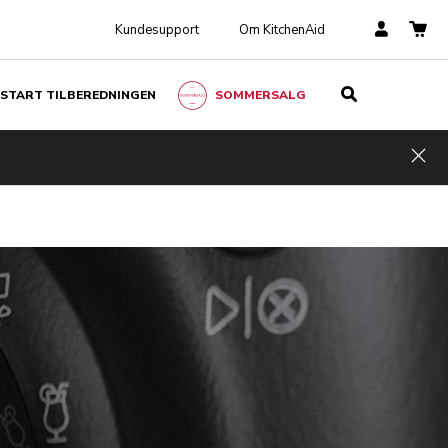
Kundesupport
Om KitchenAid
START TILBEREDNINGEN
SOMMERSALG
Hid