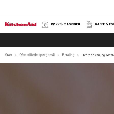
KØKKENMASKINER
KAFFE & E
Start
Ofte stillede spørgsmål
Betaling
>
>
>
Hvordan kan jeg betale