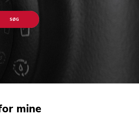
SØG
for mine