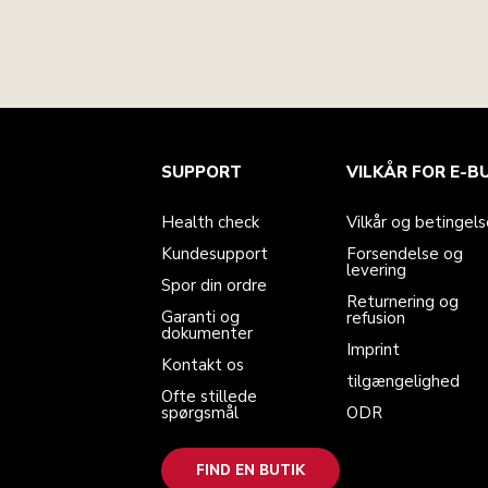
Health check
Vilkår og betingelser
Mærket
Find en butik
SUPPORT
VILKÅR FOR E-B
Kundesupport
Forsendelse og levering
Vores historie
Spor din ordre
Returnering og refusion
Garanti og dokumenter
Imprint
Health check
Vilkår og betingels
Kontakt os
tilgængelighed
Ofte stillede spørgsmål
ODR
Kundesupport
Forsendelse og
levering
Spor din ordre
Returnering og
Garanti og
refusion
dokumenter
Imprint
Kontakt os
tilgængelighed
Ofte stillede
spørgsmål
ODR
FIND EN BUTIK