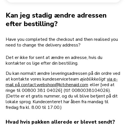
Returnering af en ordre
Kaffekværn
Min konto
Kan jeg stadig ændre adressen
efter bestilling?
Have you completed the checkout and then realised you
need to change the delivery address?
Det er ikke for sent at ændre en adresse, hvis du
kontakter os lige efter din bestilling.
Du kan normalt ændre leveringsadressen på din ordre ved
at kontakte vores kundeserviceteam
øjeblikkeligt
via e-
mail på contact.webshop@kitchenaid.com
eller [ved at
ringe til 00800 381 04026] (tlf: 0080038104026).
(Dette er et gratis nummer, og du vil blive betjent på dit
lokale sprog. Kundecenteret har åben fra mandag til
fredag fra kl. 8.00 til 17.00.)
Hvad hvis pakken allerede er blevet sendt?