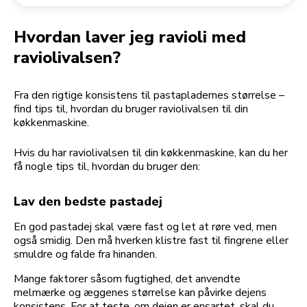
Returnering af en ordre
Kaffekværn
Min konto
Hvordan laver jeg ravioli med
raviolivalsen?
Fra den rigtige konsistens til pastapladernes størrelse –
find tips til, hvordan du bruger raviolivalsen til din
køkkenmaskine.
Hvis du har raviolivalsen til din køkkenmaskine, kan du her
få nogle tips til, hvordan du bruger den:
Lav den bedste pastadej
En god pastadej skal være fast og let at røre ved, men
også smidig. Den må hverken klistre fast til fingrene eller
smuldre og falde fra hinanden.
Mange faktorer såsom fugtighed, det anvendte
melmærke og æggenes størrelse kan påvirke dejens
konsistens. For at teste, om dejen er ensartet, skal du