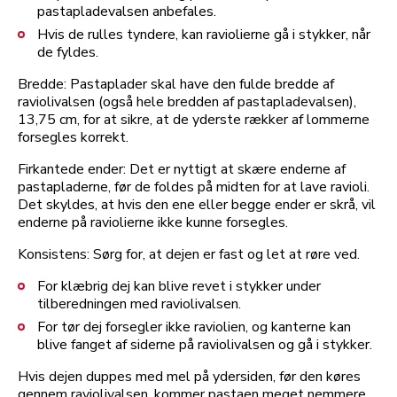
pastapladevalsen anbefales.
Hvis de rulles tyndere, kan raviolierne gå i stykker, når
de fyldes.
Bredde: Pastaplader skal have den fulde bredde af
raviolivalsen (også hele bredden af pastapladevalsen),
13,75 cm, for at sikre, at de yderste rækker af lommerne
forsegles korrekt.
Firkantede ender: Det er nyttigt at skære enderne af
pastapladerne, før de foldes på midten for at lave ravioli.
Det skyldes, at hvis den ene eller begge ender er skrå, vil
enderne på raviolierne ikke kunne forsegles.
Konsistens: Sørg for, at dejen er fast og let at røre ved.
For klæbrig dej kan blive revet i stykker under
tilberedningen med raviolivalsen.
For tør dej forsegler ikke raviolien, og kanterne kan
blive fanget af siderne på raviolivalsen og gå i stykker.
Hvis dejen duppes med mel på ydersiden, før den køres
gennem raviolivalsen, kommer pastaen meget nemmere