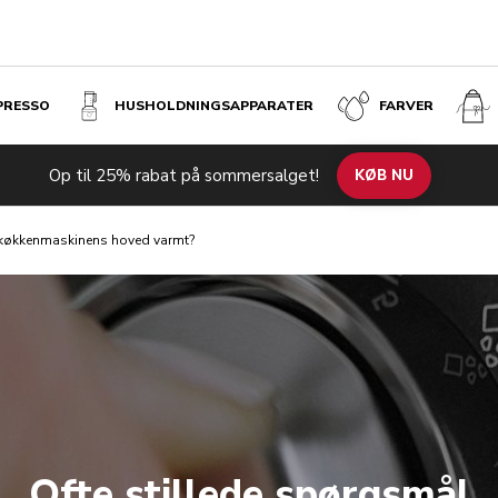
SPRESSO
HUSHOLDNINGS­APPARATER
FARVER
Op til 25% rabat på sommersalget!
KØB NU
 køkkenmaskinens hoved varmt?
Ofte stillede spørgsmål