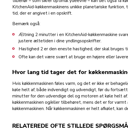
tilbehør – som sikrer optimal ydeevne – kan det også få kø
KitchenAid-køkkenmaskinens unikke planetariske funktion, t
tid, der er angivet i en opskrift.
Bemærk også:
Æltning 2 minutter i en KitchenAid-køkkenmaskine svarer
justere æltetiden i dine yndlingsopskrifter.
Hastighed 2 er den eneste hastighed, der skal bruges ti
Ofte kan det være svært at bruge en højere eller laver
Hvor lang tid tager det for køkkenmaski
Hvis køkkenmaskinen føles varm, og det er ikke er behagelig
køle helt af, både indvendigt og udvendigt, før du fortsæ
minutter for den udvendige del og motoren at køle helt af
køkkenmaskinen og/eller tilbehøret, mens det er for varmt 
køkkenmaskinen. Når køkkenmaskinen er helt afkølet, kan d
RELATEREDE OFTE STILLEDE SPØRGSMÅ