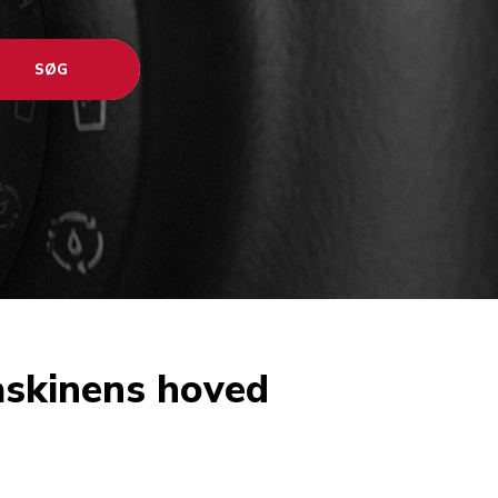
SØG
askinens hoved