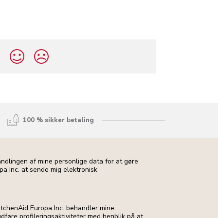
?
100 % sikker betaling
andlingen af mine personlige data for at gøre
pa Inc. at sende mig elektronisk
 KitchenAid Europa Inc. behandler mine
dføre profileringsaktiviteter med henblik på at