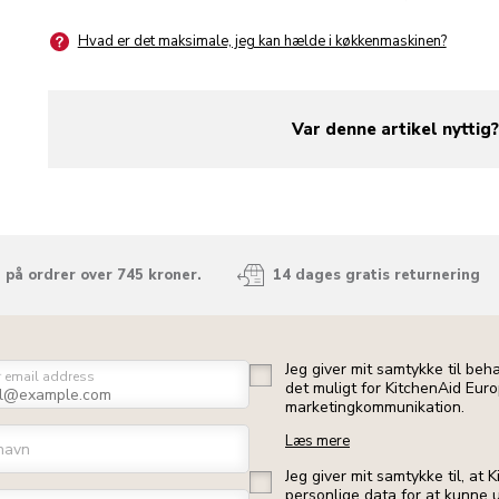
Hvad er det maksimale, jeg kan hælde i køkkenmaskinen?
Var denne artikel nyttig
yes
no
 på ordrer over 745 kroner.
14 dages gratis returnering
Jeg giver mit samtykke til beh
r email address
det muligt for KitchenAid Euro
marketingkommunikation.
Læs mere
navn
Jeg giver mit samtykke til, at
personlige data for at kunne u