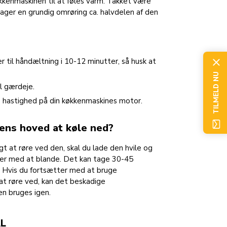
kkenmaskinen til at føles varm. Takket være
ager en grundig omrøring ca. halvdelen af den
 til håndæltning i 10-12 minutter, så husk at
TILMELD NU
l gærdeje.
e hastighed på din køkkenmaskines motor.
nens hoved at køle ned?
t at røre ved den, skal du lade den hvile og
tter med at blande. Det kan tage 30-45
. Hvis du fortsætter med at bruge
at røre ved, kan det beskadige
en bruges igen.
L