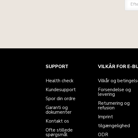
Eft
Health check
Vilkår og betingelser
Mærket
Find en butik
SUPPORT
VILKÅR FOR E-B
Kundesupport
Forsendelse og levering
Vores historie
Spor din ordre
Returnering og refusion
Garanti og dokumenter
Imprint
Health check
Vilkår og betingels
Kontakt os
tilgængelighed
Ofte stillede spørgsmål
ODR
Kundesupport
Forsendelse og
levering
Spor din ordre
Returnering og
Garanti og
refusion
dokumenter
Imprint
Kontakt os
tilgængelighed
Ofte stillede
spørgsmål
ODR