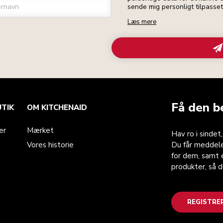
ernavn
sende mig personligt tilpasse
Læs mere
Få den b
UTIK
OM KITCHENAID
er
Mærket
Hav ro i sindet
Vores historie
Du får meddele
for dem, samt e
produkter, så 
REGISTRE