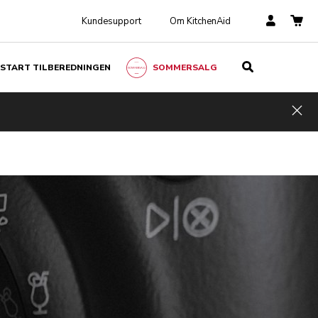
Kundesupport
Om KitchenAid
START TILBEREDNINGEN
SOMMERSALG
Hid