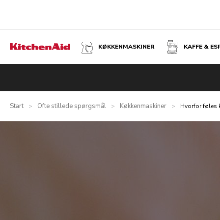
KØKKENMASKINER
KAFFE & E
Start
Ofte stillede spørgsmål
Køkkenmaskiner
>
>
>
Hvorfor føles