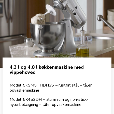
4,3 l og 4,8 l køkkenmaskine med
vippehoved
Model
5KSM5THDHSS
– rustfrit stål – tåler
opvaskemaskine
Model
5K452DH
– aluminium og non-stick-
nylonbelægning – tåler opvaskemaskine