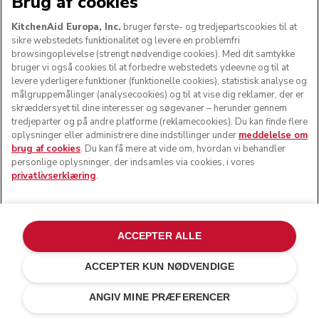
Brug af cookies
der også kaldes en fladpisker, kombinerer
ingredienser effektivt. Afhængigt af den hastighed,
KitchenAid Europa, Inc.
bruger første- og tredjepartscookies til at
du vælger, kan du røre, blande, rive, mose og piske.
sikre webstedets funktionalitet og levere en problemfri
browsingoplevelse (strengt nødvendige cookies). Med dit samtykke
bruger vi også cookies til at forbedre webstedets ydeevne og til at
levere yderligere funktioner (funktionelle cookies), statistisk analyse og
målgruppemålinger (analysecookies) og til at vise dig reklamer, der er
SE PISKERIS
skræddersyet til dine interesser og søgevaner – herunder gennem
tredjeparter og på andre platforme (reklamecookies). Du kan finde flere
oplysninger eller administrere dine indstillinger under
meddelelse om
brug af cookies
. Du kan få mere at vide om, hvordan vi behandler
personlige oplysninger, der indsamles via cookies, i vores
privatlivserklæring
.
Gratis standardlevering på ordrer over 745 kroner.
14 dages gratis returnering
ACCEPTER ALLE
100 % sikker betaling
ACCEPTER KUN NØDVENDIGE
ANGIV MINE PRÆFERENCER
Få 5 % rabat, når du tilmelder dig