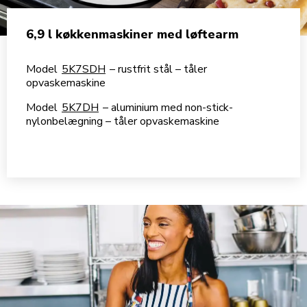
6,9 l køkkenmaskiner med løftearm
Model
5K7SDH
– rustfrit stål – tåler
opvaskemaskine
Model
5K7DH
– aluminium med non-stick-
nylonbelægning – tåler opvaskemaskine