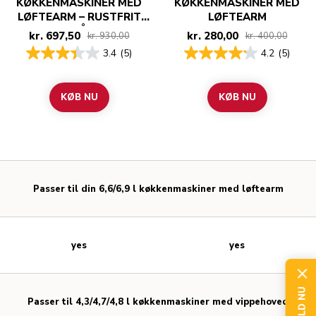
KØKKENMASKINER MED
KØKKENMASKINER MED
LØFTEARM – RUSTFRIT
LØFTEARM
STÅL
kr. 697,50
kr. 280,00
kr. 930,00
kr. 400,00
3.4
(5)
4.2
(5)
KØB NU
KØB NU
Passer til din 6,6/6,9 l køkkenmaskiner med løftearm
yes
yes
Passer til 4,3/4,7/4,8 l køkkenmaskiner med vippehoved