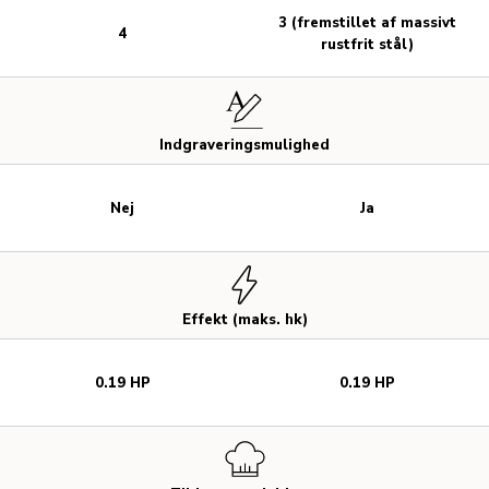
3 (fremstillet af massivt
4
rustfrit stål)
Indgraveringsmulighed
Nej
Ja
Effekt (maks. hk)
0.19 HP
0.19 HP