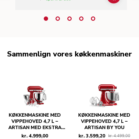
Sammenlign vores køkkenmaskiner
KØKKENMASKINE MED
KØKKENMASKINE MED
VIPPEHOVED 4,7 L –
VIPPEHOVED 4,7 L –
ARTISAN MED EKSTRA
ARTISAN BY YOU
TILBEHØR
kr. 4.999,00
kr. 3.599,20
kr. 4.499,00