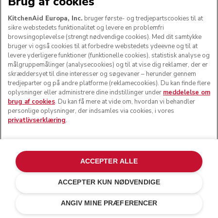
Brug af cookies
KitchenAid Europa, Inc.
bruger første- og tredjepartscookies til at
sikre webstedets funktionalitet og levere en problemfri
browsingoplevelse (strengt nødvendige cookies). Med dit samtykke
bruger vi også cookies til at forbedre webstedets ydeevne og til at
levere yderligere funktioner (funktionelle cookies), statistisk analyse og
målgruppemålinger (analysecookies) og til at vise dig reklamer, der er
skræddersyet til dine interesser og søgevaner – herunder gennem
tredjeparter og på andre platforme (reklamecookies). Du kan finde flere
oplysninger eller administrere dine indstillinger under
meddelelse om
brug af cookies
. Du kan få mere at vide om, hvordan vi behandler
personlige oplysninger, der indsamles via cookies, i vores
privatlivserklæring
.
ACCEPTER ALLE
ACCEPTER KUN NØDVENDIGE
Ink blue
kr 4.999,00
TILFØJ TIL KURV
ANGIV MINE PRÆFERENCER