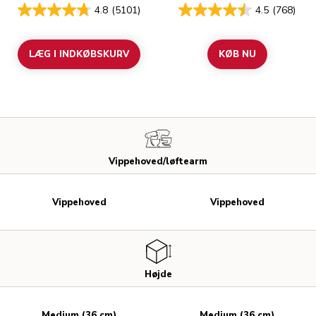
4.8
(5101)
4.5
(768)
LÆG I INDKØBSKURV
KØB NU
Vippehoved/løftearm
Vippehoved
Vippehoved
Højde
Medium (36 cm)
Medium (36 cm)