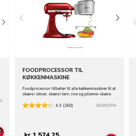
FOODPROCESSOR TIL
KØKKENMASKINE
Foodprocessor-tilbehør til alle køkkenmaskiner til at
skære i skiver, skære i tern, rive og julienne-skære.
PC
5KSM2FPA
4.3
(260)
+
kr 1.574,25
ADD TO CART