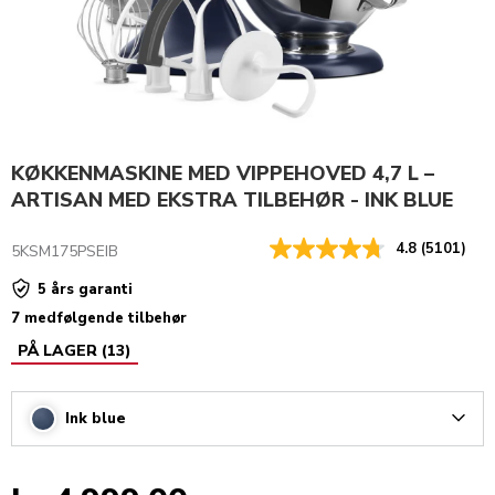
KØKKENMASKINE MED VIPPEHOVED 4,7 L –
ARTISAN MED EKSTRA TILBEHØR - INK BLUE
4.8
(5101)
5KSM175PSEIB
5 års garanti
7 medfølgende tilbehør
PÅ LAGER
(
13
)
Ink blue
Arrow