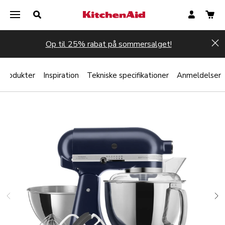
Op til 25% rabat på sommersalget!
Hi
 produkter
Inspiration
Tekniske specifikationer
Anmeldelser