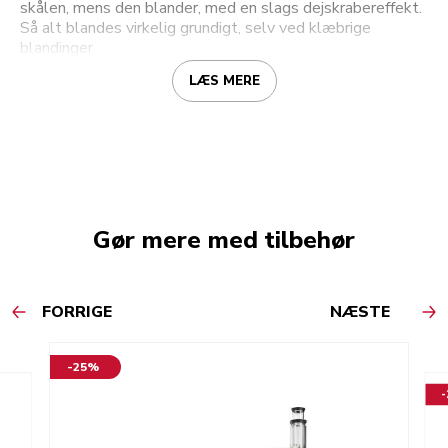
skålen, mens den blander, med en slags dejskrabereffekt.
Så alt blandes virkelig grundigt, selv ved klæbrige
blandinger.
LÆS MERE
Gør mere med tilbehør
FORRIGE
NÆSTE
-25%