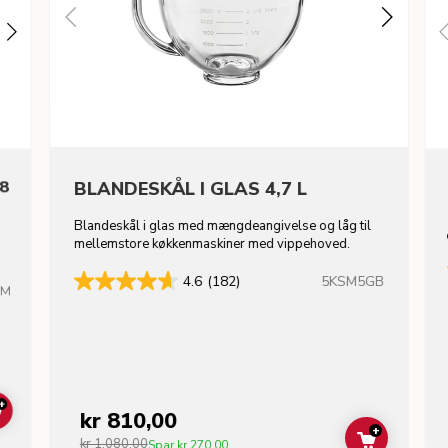
,8
BLANDESKÅL I GLAS 4,7 L
Blandeskål i glas med mængdeangivelse og låg til
mellemstore køkkenmaskiner med vippehoved.
5KSM5GB
4.6
(182)
HM
+
kr 810,00
ADD TO CART
+
kr 1.080,00
ADD TO C
Spar
kr 270,00