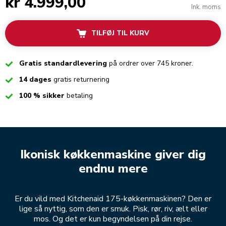
kr 4.999,00
Ink. moms
TILFØJ TIL KURV
Checked
Gratis standardlevering
på ordrer over 745 kroner.
Checked
14 dages
gratis returnering
Checked
100 % sikker
betaling
Ikonisk køkkenmaskine giver dig
endnu mere
Er du vild med Kitchenaid 175-køkkenmaskinen? Den er
lige så nyttig, som den er smuk. Pisk, rør, riv, ælt eller
mos. Og det er kun begyndelsen på din rejse.