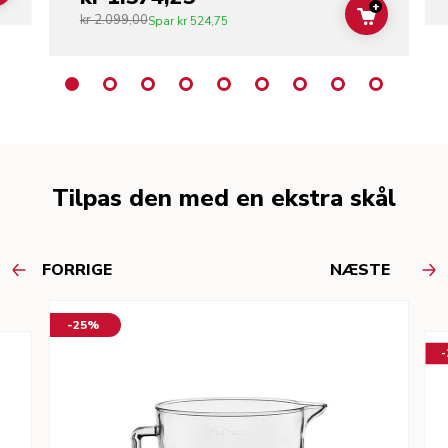
+
kr 2.099,00
ADD TO C
Spar
kr 524,75
Tilpas den med en ekstra skål
FORRIGE
NÆSTE
-25%