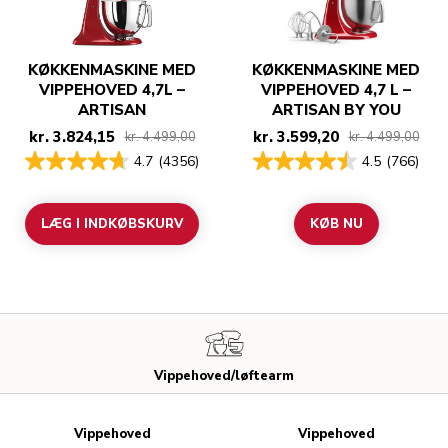
KØKKENMASKINE MED
KØKKENMASKINE MED
VIPPEHOVED 4,7L –
VIPPEHOVED 4,7 L –
ARTISAN
ARTISAN BY YOU
kr. 3.824,15
kr. 3.599,20
kr. 4.499,00
kr. 4.499,00
4.7
(4356)
4.5
(766)
LÆG I INDKØBSKURV
KØB NU
Vippehoved/løftearm
Vippehoved
Vippehoved