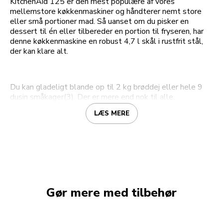
KitchenAid 125 er den mest populære af vores
mellemstore køkkenmaskiner og håndterer nemt store
eller små portioner mad. Så uanset om du pisker en
dessert til én eller tilbereder en portion til fryseren, har
denne køkkenmaskine en robust 4,7 l skål i rustfrit stål,
der kan klare alt.
Du kan gladeligt blande op til 2 kg brøddej eller hele 9
dusin småkager(3). Der er mere end nok til alle.
LÆS MERE
Gør mere med tilbehør