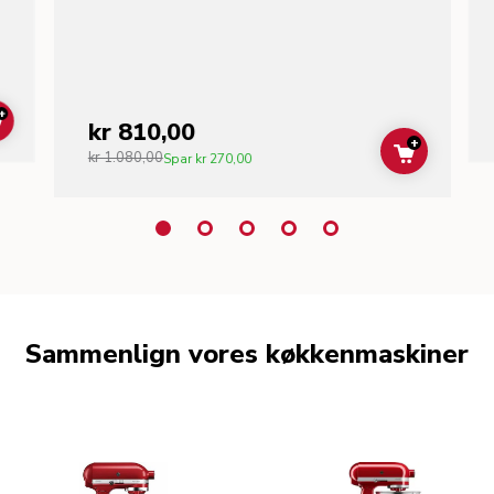
+
kr 810,00
ADD TO CART
+
kr 1.080,00
ADD TO C
Spar
kr 270,00
Sammenlign vores køkkenmaskiner