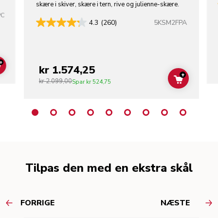
skære i skiver, skære i tern, rive og julienne-skære.
PC
5KSM2FPA
4.3
(260)
+
kr 1.574,25
ADD TO CART
+
kr 2.099,00
ADD TO C
Spar
kr 524,75
Tilpas den med en ekstra skål
FORRIGE
NÆSTE