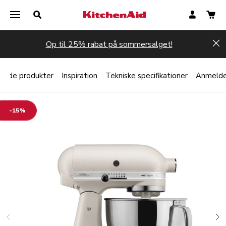
Op til 25% rabat på sommersalget!
Hi
erede produkter
Inspiration
Tekniske specifikationer
Anmelde
-15%