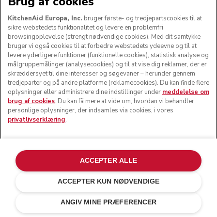
Brug af cookies
KitchenAid Europa, Inc.
bruger første- og tredjepartscookies til at
sikre webstedets funktionalitet og levere en problemfri
browsingoplevelse (strengt nødvendige cookies). Med dit samtykke
bruger vi også cookies til at forbedre webstedets ydeevne og til at
levere yderligere funktioner (funktionelle cookies), statistisk analyse og
målgruppemålinger (analysecookies) og til at vise dig reklamer, der er
skræddersyet til dine interesser og søgevaner – herunder gennem
tredjeparter og på andre platforme (reklamecookies). Du kan finde flere
oplysninger eller administrere dine indstillinger under
meddelelse om
brug af cookies
. Du kan få mere at vide om, hvordan vi behandler
personlige oplysninger, der indsamles via cookies, i vores
privatlivserklæring
.
ACCEPTER ALLE
ACCEPTER KUN NØDVENDIGE
Milkshake
kr 4.499,00
TILFØJ TIL KURV
kr 3.824,15
ANGIV MINE PRÆFERENCER
Besparelser
kr 674,85