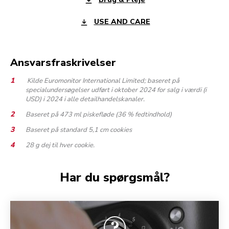
USE AND CARE
Ansvarsfraskrivelser
Kilde Euromonitor International Limited; baseret på
specialundersøgelser udført i oktober 2024 for salg i værdi (i
USD) i 2024 i alle detailhandelskanaler.
Baseret på 473 ml piskefløde (36 % fedtindhold)
Baseret på standard 5,1 cm cookies
28 g dej til hver cookie.
Har du spørgsmål?