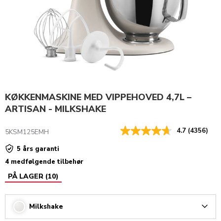
KØKKENMASKINE MED VIPPEHOVED 4,7L –
ARTISAN - MILKSHAKE
4.7
(4356)
5KSM125EMH
5 års garanti
4 medfølgende tilbehør
PÅ LAGER
(
10
)
Milkshake
Arrow