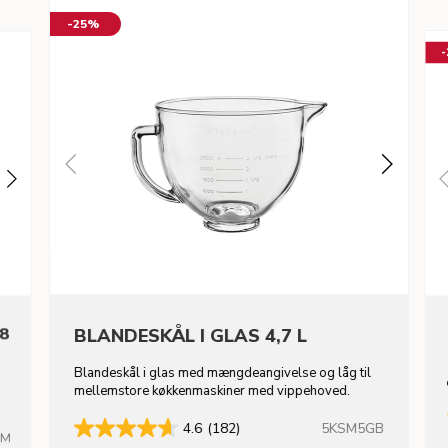
-25%
,8
BLANDESKÅL I GLAS 4,7 L
Blandeskål i glas med mængdeangivelse og låg til
mellemstore køkkenmaskiner med vippehoved.
5KSM5GB
4.6
(182)
HM