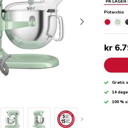
PÅ LAGER
Pistacchio
Pistac
kr 6.
Checked
Gratis 
Checked
14 dag
Checked
100 % s