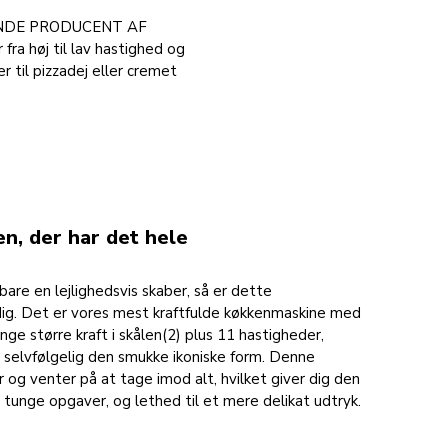
ØRENDE PRODUCENT AF
a høj til lav hastighed og
r til pizzadej eller cremet
n, der har det hele
are en lejlighedsvis skaber, så er dette
dig. Det er vores mest kraftfulde køkkenmaskine med
ge større kraft i skålen(2) plus 11 hastigheder,
 selvfølgelig den smukke ikoniske form. Denne
 og venter på at tage imod alt, hvilket giver dig den
l tunge opgaver, og lethed til et mere delikat udtryk.