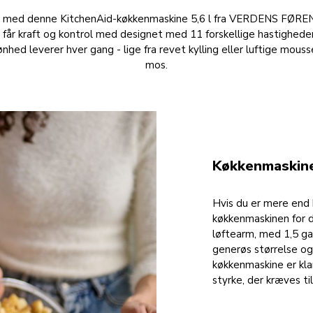
ele med denne KitchenAid-køkkenmaskine 5,6 l fra VERDENS F
 kraft og kontrol med designet med 11 forskellige hastigheder fr
hed leverer hver gang - lige fra revet kylling eller luftige mousse
mos.
Køkkenmaskine
Hvis du er mere end b
køkkenmaskinen for 
løftearm, med 1,5 gan
generøs størrelse og
køkkenmaskine er klar
styrke, der kræves ti