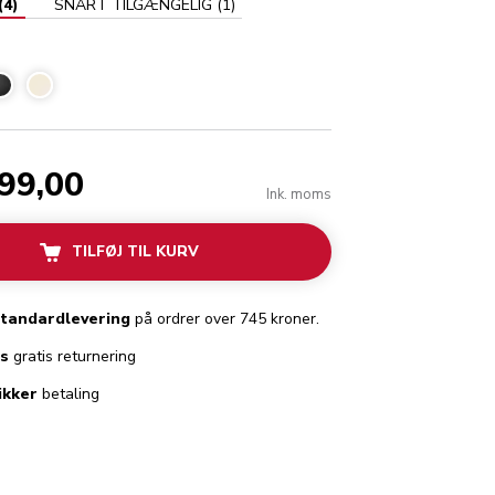
(
4
)
SNART TILGÆNGELIG
(
1
)
chio
799,00
Ink. moms
TILFØJ TIL KURV
standardlevering
på ordrer over 745 kroner.
es
gratis returnering
ikker
betaling