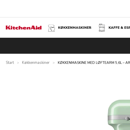
KØKKENMASKINER
KAFFE & E
KØKKENMASKINE MED LØFTEARM 5,6L – ARTISAN - PIST
Oversigt
Hvad er der i kassen?
Fordele
Relaterede pro
Start
Køkkenmaskiner
>
>
KØKKENMASKINE MED LØFTEARM 5,6L – A