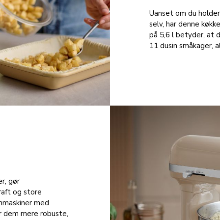
Uanset om du holder 
selv, har denne køkke
på 5,6 l betyder, at 
11 dusin småkager, 
r, gør
aft og store
enmaskiner med
ør dem mere robuste,