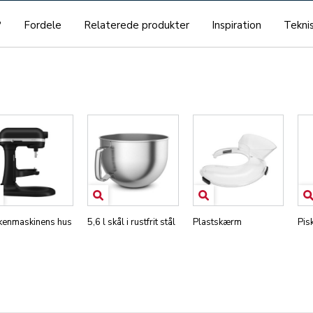
?
Fordele
Relaterede produkter
Inspiration
Teknis
kenmaskinens hus
5,6 l skål i rustfrit stål
Plastskærm
Pis