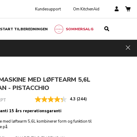
Kundesupport
Om KitchenAid
START TILBEREDNINGEN
SOMMERSALG
Pistacchio
TILFØJ TIL KURV
kr 6.799,00
Hid
Ink. moms
MASKINE MED LØFTEARM 5,6L
AN - PISTACCHIO
4.3
(244)
EPT
ranti 15 års reperationsgaranti
 med løftearm 5,6L kombinerer form og funktion til
e på.