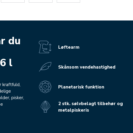
år du
Løftearm
6 l
Skånsom vendehastighed
kraftfuld,
Planetarisk funktion
delige
lder, pisker,
2 stk. sølvbelagt tilbehør og
ge
metalpiskeris