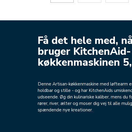
Få det hele med, n
bruger KitchenAid-
køkkenmaskinen 5,
Denne Artisan-køkkenmaskine med løftearm er 
holdbar og stille - og har KitchenAids umisken
udseende. Øg din kulinariske kaliber, mens du fo
rører, river, ælter og moser dig vej til alle muli
spændende nye kreationer.