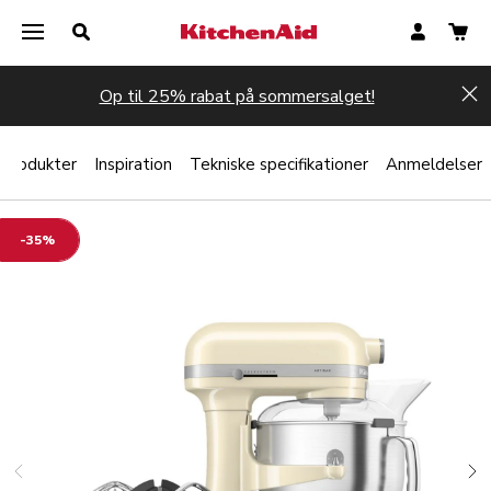
Op til 25% rabat på sommersalget!
Hi
 produkter
Inspiration
Tekniske specifikationer
Anmeldelser
-35%