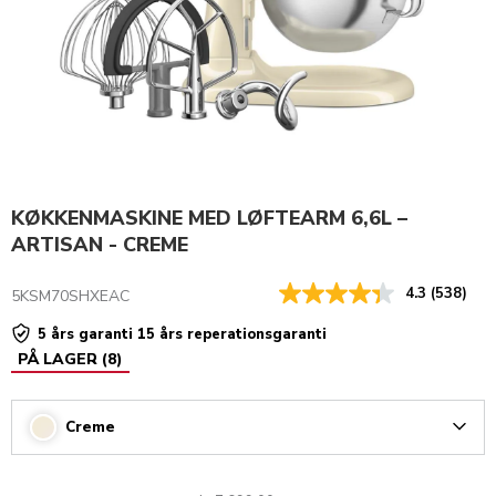
KØKKENMASKINE MED LØFTEARM 6,6L –
ARTISAN - CREME
4.3
(538)
5KSM70SHXEAC
5 års garanti 15 års reperationsgaranti
PÅ LAGER
(
8
)
Creme
Arrow