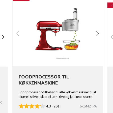
FOODPROCESSOR TIL
KØKKENMASKINE
Foodprocessor-tilbehør til alle køkkenmaskiner til at
skære i skiver, skære i tern, rive og julienne-skære.
PC
5KSM2FPA
4.3
(261)