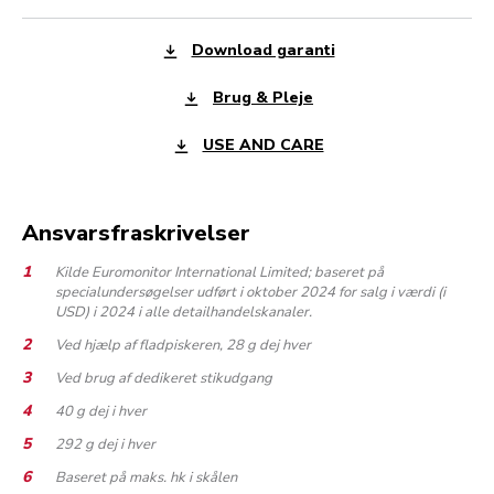
Download garanti
Brug & Pleje
USE AND CARE
Ansvarsfraskrivelser
Kilde Euromonitor International Limited; baseret på
specialundersøgelser udført i oktober 2024 for salg i værdi (i
USD) i 2024 i alle detailhandelskanaler.
Ved hjælp af fladpiskeren, 28 g dej hver
Ved brug af dedikeret stikudgang
40 g dej i hver
292 g dej i hver
Baseret på maks. hk i skålen