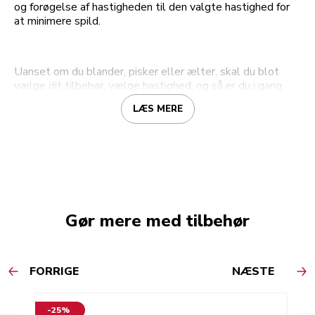
og forøgelse af hastigheden til den valgte hastighed for
at minimere spild.
Uanset om du blander, pisker eller ælter, skal du blot
vælge dit tilbehør, vælge hastighed, og så er du i gang.
LÆS MERE
Gør mere med tilbehør
FORRIGE
NÆSTE
-25%