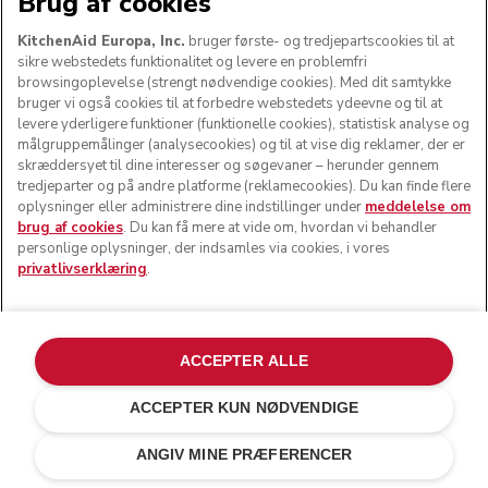
Brug af cookies
KitchenAid Europa, Inc.
bruger første- og tredjepartscookies til at
sikre webstedets funktionalitet og levere en problemfri
browsingoplevelse (strengt nødvendige cookies). Med dit samtykke
bruger vi også cookies til at forbedre webstedets ydeevne og til at
levere yderligere funktioner (funktionelle cookies), statistisk analyse og
målgruppemålinger (analysecookies) og til at vise dig reklamer, der er
skræddersyet til dine interesser og søgevaner – herunder gennem
tredjeparter og på andre platforme (reklamecookies). Du kan finde flere
oplysninger eller administrere dine indstillinger under
meddelelse om
brug af cookies
. Du kan få mere at vide om, hvordan vi behandler
personlige oplysninger, der indsamles via cookies, i vores
privatlivserklæring
.
ACCEPTER ALLE
ACCEPTER KUN NØDVENDIGE
Creme
kr 7.699,00
TILFØJ TIL KURV
kr 5.004,35
ANGIV MINE PRÆFERENCER
Besparelser
kr 2.694,65