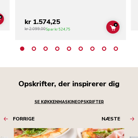
+
kr 1.574,25
ADD TO CART
+
kr 2.099,00
ADD TO C
Spar
kr 524,75
Opskrifter, der inspirerer dig
SE KØKKENMASKINEOPSKRIFTER
FORRIGE
NÆSTE