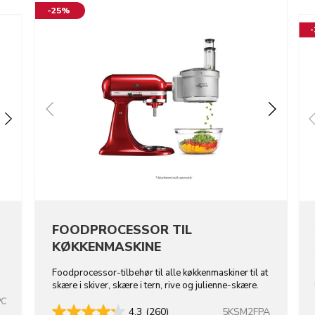
-25%
FOODPROCESSOR TIL
KØKKENMASKINE
Foodprocessor-tilbehør til alle køkkenmaskiner til at
skære i skiver, skære i tern, rive og julienne-skære.
PC
5KSM2FPA
4.3
(260)