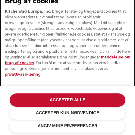
Brug af cookies
KitchenAid Europa, Inc.
bruger første- og tredjepartscookies til at
sikre webstedets funktionalitet og levere en problemfri
browsingoplevelse (strengt nødvendige cookies). Med dit samtykke
bruger vi også cookies til at forbedre webstedets ydeevne og til at
levere yderligere funktioner (funktionelle cookies), statistisk analyse og
målgruppemålinger (analysecookies) og til at vise dig reklamer, der er
skræddersyet til dine interesser og søgevaner – herunder gennem
tredjeparter og på andre platforme (reklamecookies). Du kan finde flere
oplysninger eller administrere dine indstillinger under
meddelelse om
brug af cookies
. Du kan få mere at vide om, hvordan vi behandler
personlige oplysninger, der indsamles via cookies, i vores
privatlivserklæring
.
ACCEPTER ALLE
ACCEPTER KUN NØDVENDIGE
Hvid
kr 7.699,00
SEND MIG EN E-MAIL, NÅR DET ER TILGÆNGELIGT
ANGIV MINE PRÆFERENCER