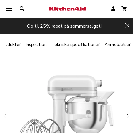
Op til 25% rabat på sommersalget!
Hi
 produkter
Inspiration
Tekniske specifikationer
Anmeldelser