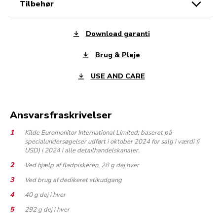
tilbehør
Download garanti
Brug & Pleje
USE AND CARE
Ansvarsfraskrivelser
Kilde Euromonitor International Limited; baseret på
specialundersøgelser udført i oktober 2024 for salg i værdi (i
USD) i 2024 i alle detailhandelskanaler.
Ved hjælp af fladpiskeren, 28 g dej hver
Ved brug af dedikeret stikudgang
40 g dej i hver
292 g dej i hver