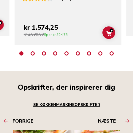
+
kr 1.574,25
ADD TO CART
+
kr 2.099,00
ADD TO C
Spar
kr 524,75
Opskrifter, der inspirerer dig
SE KØKKENMASKINEOPSKRIFTER
FORRIGE
NÆSTE