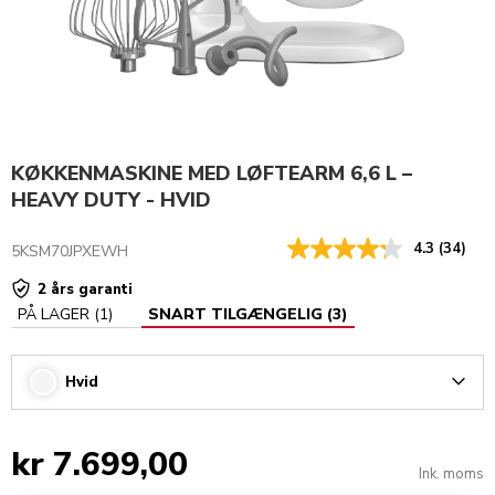
KØKKENMASKINE MED LØFTEARM 6,6 L –
HEAVY DUTY - HVID
4.3
(34)
5KSM70JPXEWH
2 års garanti
PÅ LAGER
(
1
)
SNART TILGÆNGELIG
(
3
)
Hvid
Arrow
kr 7.699,00
Ink. moms