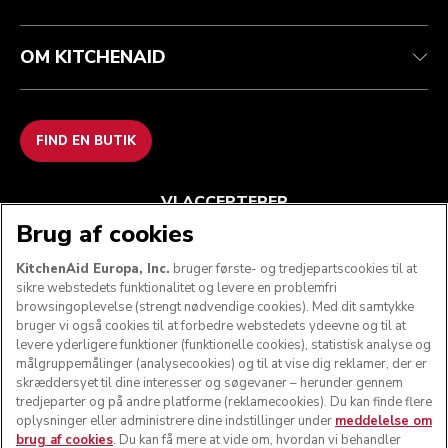
OM KITCHENAID
FIND EN BUTIK
VI ACCEPTERER
Brug af cookies
KitchenAid Europa, Inc.
bruger første- og tredjepartscookies til at
sikre webstedets funktionalitet og levere en problemfri
FØLG OS
browsingoplevelse (strengt nødvendige cookies). Med dit samtykke
bruger vi også cookies til at forbedre webstedets ydeevne og til at
levere yderligere funktioner (funktionelle cookies), statistisk analyse og
målgruppemålinger (analysecookies) og til at vise dig reklamer, der er
skræddersyet til dine interesser og søgevaner – herunder gennem
tredjeparter og på andre platforme (reklamecookies). Du kan finde flere
oplysninger eller administrere dine indstillinger under
meddelelse om
brug af cookies
. Du kan få mere at vide om, hvordan vi behandler