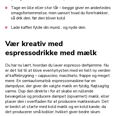
Tage en lille eller stor tår – begge giver en anderledes
smagsfornemmelse, men uanset hvad du foretrækker,
så drik den, før den bliver kold
Lade kaffen fylde din mund... og nyde den.
Vær kreativ med
espressodrikke med mælk
Du har nu lært, hvordan du laver espresso derhjemme. Nu
er det tid til at blive eventyrlysten med en helt ny verden
af kaffebrygning – cappuccino, macchiato, frappe og meget
mere. En semiautomatisk espressomaskine har en
dampdyse, der giver din valgte mælk en fyldig, fløjlsagtig
varme. Dyp den direkte i for at skabe en rullende
bevægelse og producere dampet (opvarmet) mælk, eller
placer den i overfladen for at producere mælkeskum. Det
er bedst at starte med kold mælk og en kold kande, da
det producerer små bobler, hvilket giver bedre skum.