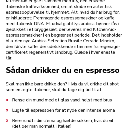
KitchenAid er gået sammen med illy, den elskede
italienske kaffevirksomhed, om at skabe en autentisk
espressooplevelse til hjemmet. Alt, hvad du har brug for,
er inkluderet: Fremragende espressomaskiner og kaffe
med italiensk DNA. Et udvalg af illys arabica-bønner fås i
øjeblikket i et bryggesæt, der leveres med KitchenAid-
espressomaskiner i en begrænset periode. Det indeholder
bl.a. den nye Arabica Selection Brasile Cerrado Mineiro,
den første kaffe, der udelukkende stammer fra regenagri-
certificeret regenerativt landbrug. Glæde i hver eneste
tår.
Sådan drikker du en espresso
Skal man ikke bare drikke den? Hvis du vil drikke dit shot
som en ægte italiener, skal du tage dig tid til at:
Rense din mund med et glas vand, helst med brus
Lugte til espressoen for at nyde den intense aroma
Røre rundt i din crema og hælde sukker i, hvis du vil
(det gør man normalt i Italien)