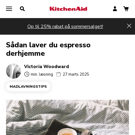
Op til 25% rabat på sommersalget!
Hi
Sådan laver du espresso
derhjemme
Victoria Woodward
min. læsning
27 marts 2025
MADLAVNINGSTIPS