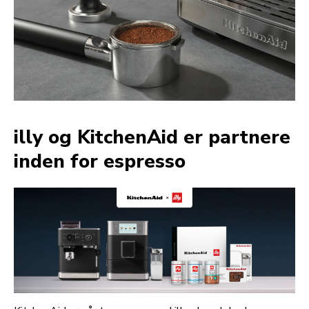
illy og KitchenAid er partnere
inden for espresso