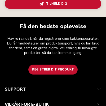
TILMELD DIG
Få den bedste oplevelse
Hav ro i sindet, når du registrerer dine køkkenapparater.
Du får meddelelser om produktsupport, hvis du har brug
for dem, samt en gratis digital vejledning til udvalgte
produkter, så du kan komme i gang.
REGISTRER DIT PRODUKT
Health check
Vilkår og betingelser
Mærket
Find en butik
Kundesupport
Forsendelse og levering
Vores historie
SUPPORT
Spor din ordre
Returnering og refusion
Garanti og dokumenter
Imprint
Kontakt os
tilgængelighed
Ofte stillede spørgsmål
ODR
VILKÅR FOR E-BUTIK