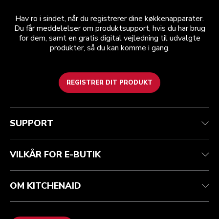
Hav ro i sindet, når du registrerer dine køkkenapparater.
Du får meddelelser om produktsupport, hvis du har brug
for dem, samt en gratis digital vejledning til udvalgte
produkter, så du kan komme i gang.
REGISTRER DIT PRODUKT
Health check
Vilkår og betingelser
Mærket
Find en butik
Kundesupport
Forsendelse og levering
Vores historie
SUPPORT
Spor din ordre
Returnering og refusion
Garanti og dokumenter
Imprint
Kontakt os
tilgængelighed
Ofte stillede spørgsmål
ODR
VILKÅR FOR E-BUTIK
OM KITCHENAID