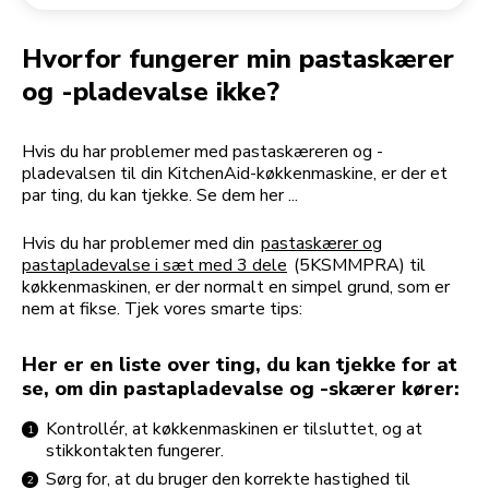
Returnering af en ordre
Kaffekværn
Min konto
Hvorfor fungerer min pastaskærer
og -pladevalse ikke?
Hvis du har problemer med pastaskæreren og -
pladevalsen til din KitchenAid-køkkenmaskine, er der et
par ting, du kan tjekke. Se dem her ...
Hvis du har problemer med din
pastaskærer og
pastapladevalse i sæt med 3 dele
(5KSMMPRA) til
køkkenmaskinen, er der normalt en simpel grund, som er
nem at fikse. Tjek vores smarte tips:
Her er en liste over ting, du kan tjekke for at
se, om din pastapladevalse og -skærer kører:
Kontrollér, at køkkenmaskinen er tilsluttet, og at
stikkontakten fungerer.
Sørg for, at du bruger den korrekte hastighed til