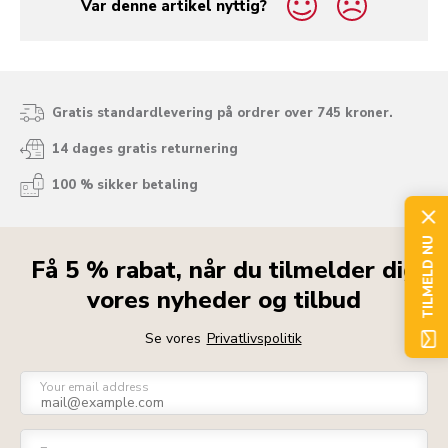
Var denne artikel nyttig?
yes
no
Gratis standardlevering på ordrer over 745 kroner.
14 dages gratis returnering
100 % sikker betaling
TILMELD NU
Få 5 % rabat, når du tilmelder dig
vores nyheder og tilbud
Se vores
Privatlivspolitik
Your email address