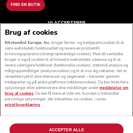
FIND EN BUTIK
VI ACCEPTERER
Brug af cookies
KitchenAid Europa, Inc.
bruger første- og tredjepartscookies til at
sikre webstedets funktionalitet og levere en problemfri
FØLG OS
browsingoplevelse (strengt nødvendige cookies). Med dit samtykke
bruger vi også cookies til at forbedre webstedets ydeevne og til at
levere yderligere funktioner (funktionelle cookies), statistisk analyse og
målgruppemålinger (analysecookies) og til at vise dig reklamer, der er
skræddersyet til dine interesser og søgevaner – herunder gennem
tredjeparter og på andre platforme (reklamecookies). Du kan finde flere
oplysninger eller administrere dine indstillinger under
meddelelse om
brug af cookies
. Du kan få mere at vide om, hvordan vi behandler
personlige oplysninger, der indsamles via cookies, i vores
privatlivserklæring
.
© KitchenAid 2026 - Alle rettigheder forbeholdes.
KitchenAid og køkkenmaskinens design er varemærker i
ACCEPTER ALLE
USA og andre lande.