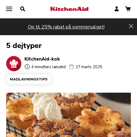
Op til 25% rabat på sommersalget!
Hi
5 dejtyper
KitchenAid-kok
4 minutters læsetid
27 marts 2025
MADLAVNINGSTIPS