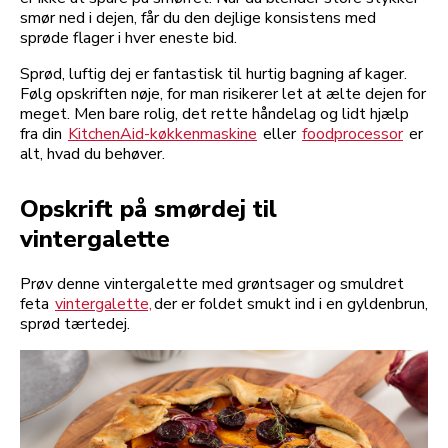
smør ned i dejen, får du den dejlige konsistens med
sprøde flager i hver eneste bid.
Sprød, luftig dej er fantastisk til hurtig bagning af kager.
Følg opskriften nøje, for man risikerer let at ælte dejen for
meget. Men bare rolig, det rette håndelag og lidt hjælp
fra din
KitchenAid-køkkenmaskine
eller
foodprocessor
er
alt, hvad du behøver.
Opskrift på smørdej til
vintergalette
Prøv denne vintergalette med grøntsager og smuldret
feta
vintergalette,
der er foldet smukt ind i en gyldenbrun,
sprød tærtedej.