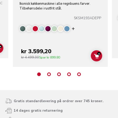
AC
Ikonisk køkkenmaskine i alle regnbuens farver.
Tilbehørsdele i rustfrit stål.
5KSM193ADEPP
Display more color
+
kr 3.599,20
ADD TO CART
+
kr 4.499,00
ADD TO C
Spar
kr 899,80
Gratis standardlevering på ordrer over 745 kroner.
14 dages gratis returnering