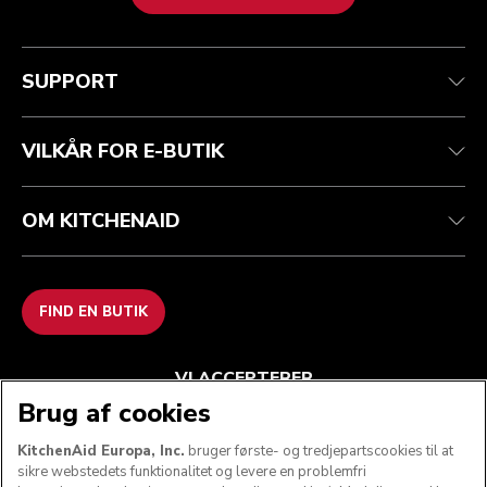
Health check
Vilkår og betingelser
Mærket
Find en butik
Kundesupport
Forsendelse og levering
Vores historie
SUPPORT
Spor din ordre
Returnering og refusion
Garanti og dokumenter
Imprint
Kontakt os
tilgængelighed
Ofte stillede spørgsmål
ODR
VILKÅR FOR E-BUTIK
OM KITCHENAID
FIND EN BUTIK
VI ACCEPTERER
Brug af cookies
KitchenAid Europa, Inc.
bruger første- og tredjepartscookies til at
sikre webstedets funktionalitet og levere en problemfri
FØLG OS