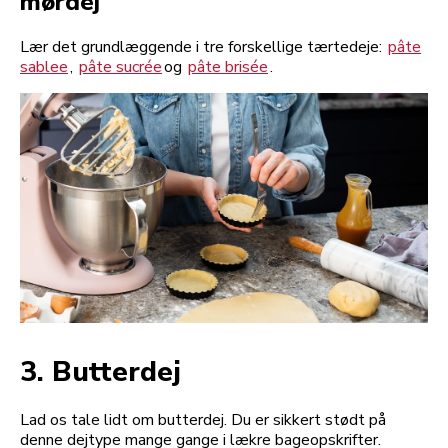
mørdej
Lær det grundlæggende i tre forskellige tærtedeje:
pâte
sablee
,
pâte sucrée
og
pâte brisée
.
3. Butterdej
Lad os tale lidt om butterdej. Du er sikkert stødt på
denne dejtype mange gange i lækre bageopskrifter.