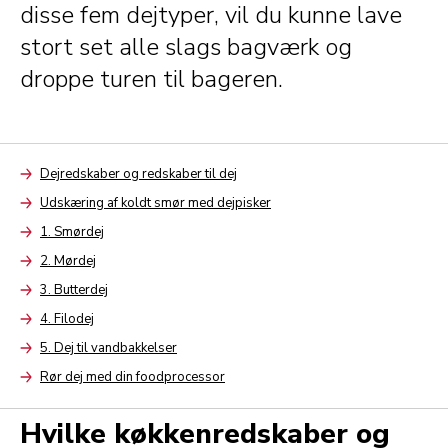
disse fem dejtyper, vil du kunne lave
stort set alle slags bagværk og
droppe turen til bageren.
Dejredskaber og redskaber til dej
Arrow
Udskæring af koldt smør med dejpisker
Arrow
1. Smørdej
Arrow
2. Mørdej
Arrow
3. Butterdej
Arrow
4. Filodej
Arrow
5. Dej til vandbakkelser
Arrow
Rør dej med din foodprocessor
Arrow
Hvilke køkkenredskaber og