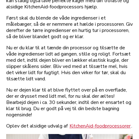
kan stadig også lave perfekte kager med din trofaste og
alsidige KitchenAid-foodprocessors hjælp.
Først skal du blende de våde ingredienser i et
målebæger, så de er nemmere at hælde i processoren. Giv
derefter de tørre ingredienser en hurtig tur i processoren,
så de bliver blandet godt og er klar.
Nu er du klar til at tænde din processor og tilsætte de
våde ingredienser lidt ad gangen, stille og roligt. Fortsæt
med det, indtil dejen bliver en lækker elastisk kugle, der
slipper skålens sider. Bliv ved med at tilsætte mel, hvis
det virker lidt for fugtigt. Hvis den virker for tør, skal du
tilsætte lidt vand.
Nu er dejen klar til at blive flyttet over på en overflade,
der er drysset med lidt mel, for nu skal der æltes!
Bearbejd dejen i ca. 30 sekunder, indtil den er ensartet og
klar til brug. Du er godt på vej til din bedste bagning
nogensinde!
Oplev det alsidige udvalg af
KitchenAid-foodprocessorer
.