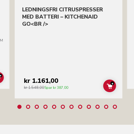
LEDNINGSFRI CITRUSPRESSER
MED BATTERI – KITCHENAID
GO<BR />
BM
+
kr 1.161,00
ADD TO CART
+
kr 1.548,00
ADD TO C
Spar
kr 387,00