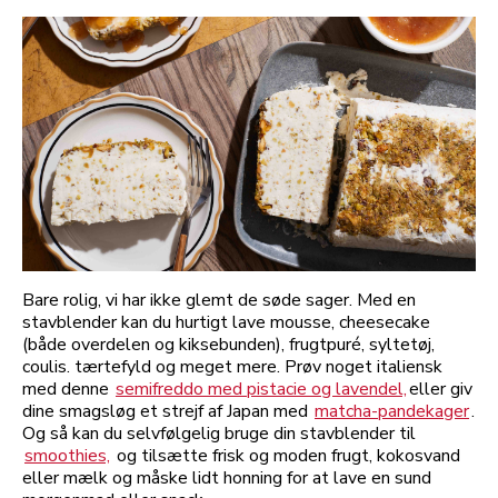
Bare rolig, vi har ikke glemt de søde sager. Med en
stavblender kan du hurtigt lave mousse, cheesecake
(både overdelen og kiksebunden), frugtpuré, syltetøj,
coulis. tærtefyld og meget mere. Prøv noget italiensk
med denne
semifreddo med pistacie og lavendel,
eller giv
dine smagsløg et strejf af Japan med
matcha-pandekager
.
Og så kan du selvfølgelig bruge din stavblender til
smoothies,
og tilsætte frisk og moden frugt, kokosvand
eller mælk og måske lidt honning for at lave en sund