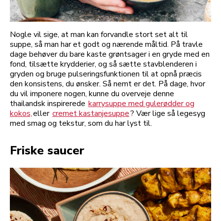
Nogle vil sige, at man kan forvandle stort set alt til
suppe, så man har et godt og nærende måltid. På travle
dage behøver du bare kaste grøntsager i en gryde med en
fond, tilsætte krydderier, og så sætte stavblenderen i
gryden og bruge pulseringsfunktionen til at opnå præcis
den konsistens, du ønsker. Så nemt er det. På dage, hvor
du vil imponere nogen, kunne du overveje denne
thailandsk inspirerede
karrysuppe med gulerødder og
kokos,
eller
cremet kastanjesuppe
? Vær lige så legesyg
med smag og tekstur, som du har lyst til.
Friske saucer