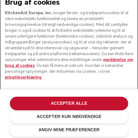
Brug af cookies
KitchenAid Europa, Inc.
bruger første- og tredjepartscookies til at
sikre webstedets funktionalitet og levere en problemfri
FØLG OS
browsingoplevelse (strengt nødvendige cookies). Med dit samtykke
bruger vi også cookies til at forbedre webstedets ydeevne og til at
levere yderligere funktioner (funktionelle cookies), statistisk analyse og
målgruppemålinger (analysecookies) og til at vise dig reklamer, der er
skræddersyet til dine interesser og søgevaner – herunder gennem
tredjeparter og på andre platforme (reklamecookies). Du kan finde flere
oplysninger eller administrere dine indstillinger under
meddelelse om
brug af cookies
. Du kan få mere at vide om, hvordan vi behandler
personlige oplysninger, der indsamles via cookies, i vores
privatlivserklæring
.
© KitchenAid 2026 - Alle rettigheder forbeholdes.
KitchenAid og køkkenmaskinens design er varemærker i
ACCEPTER ALLE
USA og andre lande.
ACCEPTER KUN NØDVENDIGE
Administrer mine cookies
Privatlivserklæring
Cookiepolitik
Andre lande
Onlinetvistbilæggelse
ANGIV MINE PRÆFERENCER