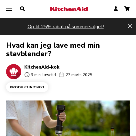
Op til 25% rabat på sommersalget!
Hi
Hvad kan jeg lave med min
stavblender?
KitchenAid-kok
3 min. læsetid
27 marts 2025
PRODUKTINDSIGT