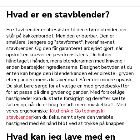
Hvad er en stavblender?
En stavblender er lillesøster til den større blender, der
står på køkkenbordet. Men den er bærbar. Den er
smallere, længere og "stavformet", hvoraf navnet
stavblender. Og den får garanteret arbejdet gjort, når
opskriften kræver en jævn konsistens. Du holder
håndtaget i hånden, mens blenderarmen med knivene i
enden bearbejder ingredienserne. Designet betyder, at du
enten kan bruge den i blenderkanden eller direkte i gryden
eller panden, mens du laver mad. Så er der mindre opvask.
Du skal bare sørge for at vælge en med grydebeskytter
for at passe på dine gryder og pander. Med forskellige
hastigheder kan du starte forsigtigt og derefter sætte
farten op, når du er brug for lidt mere muskelkraft. Med
vores ergonomiske
KitchenAid Go ledningsfri
stavblender
kan du f.eks. nemt styre den variable
hastighed med én hånd blot ved at trykke på knappen.
Hvad kan jeg lave med en